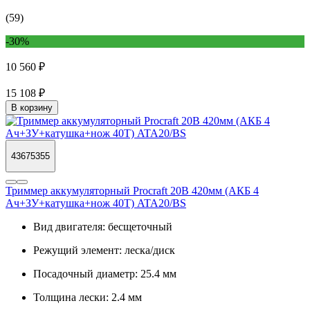
(59)
-30%
10 560 ₽
15 108 ₽
В корзину
43675355
Триммер аккумуляторный Procraft 20В 420мм (АКБ 4
Ач+ЗУ+катушка+нож 40Т) ATA20/BS
Вид двигателя:
бесщеточный
Режущий элемент:
леска/диск
Посадочный диаметр:
25.4 мм
Толщина лески:
2.4 мм