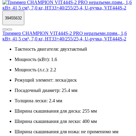
39455632
Триммер CHAMPION VIT444S-2 PRO неразъемн.прям., 1,6
кВт, 41,5 см³, 7,0 кг, HT33+40/255/25,4, U-ручка, VIT444S-2
Тактность двигателя:
двухтактный
Мощность (кВт):
1.6
Мощность (л.с.):
2.2
Режущий элемент:
леска/диск
Посадочный диаметр:
25.4 мм
Толщина лески:
2.4 мм
Ширина скашивания для диска:
255 мм
Ширина скашивания для лески:
400 мм
Ширина скашивания для ножа:
не применимо мм