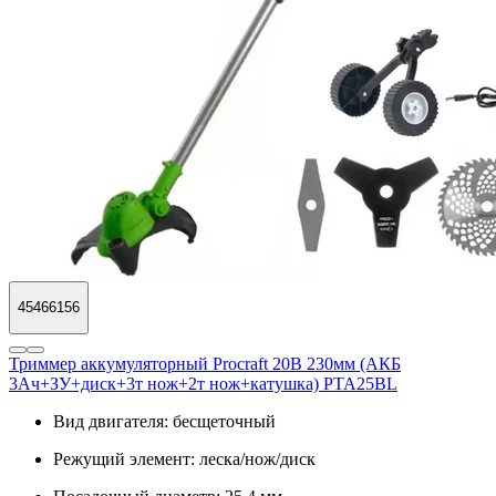
45466156
Триммер аккумуляторный Procraft 20В 230мм (АКБ
3Ач+ЗУ+диск+3т нож+2т нож+катушка) PTA25BL
Вид двигателя:
бесщеточный
Режущий элемент:
леска/нож/диск