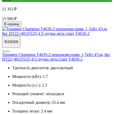
12 351 ₽
15 990 ₽
В корзину
35105305
Триммер Champion Т463S-2 неразъемн.прям. 1,7кВт 47см, 8кг
HT22+40/255/25,4 U-ручка легк.старт T463S-2
Тактность двигателя:
двухтактный
Мощность (кВт):
1.7
Мощность (л.с.):
2.3
Режущий элемент:
леска/диск
Посадочный диаметр:
25.4 мм
Толщина лески:
2.4 мм