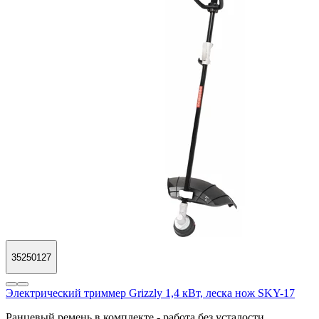
35250127
Электрический триммер Grizzly 1,4 кВт, леска нож SKY-17
Ранцевый ремень в комплекте - работа без усталости