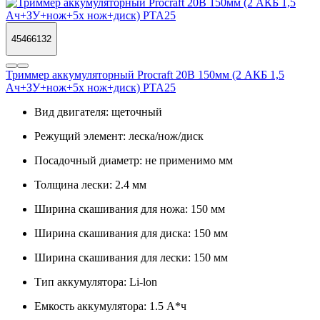
45466132
Триммер аккумуляторный Procraft 20В 150мм (2 АКБ 1,5
Ач+ЗУ+нож+5х нож+диск) PTA25
Вид двигателя:
щеточный
Режущий элемент:
леска/нож/диск
Посадочный диаметр:
не применимо мм
Толщина лески:
2.4 мм
Ширина скашивания для ножа:
150 мм
Ширина скашивания для диска:
150 мм
Ширина скашивания для лески:
150 мм
Тип аккумулятора:
Li-lon
Емкость аккумулятора:
1.5 А*ч