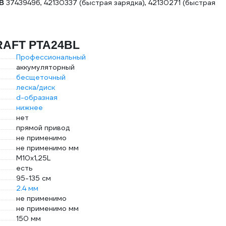
37439496, 42130337 (быстрая зарядка), 42130271 (быстрая
В
RAFT PTA24BL
Профессиональный
аккумуляторный
бесщеточный
леска/диск
d-образная
нижнее
нет
прямой привод
не применимо
не применимо мм
М10х1,25L
есть
95-135 см
2.4 мм
не применимо
не применимо мм
150 мм