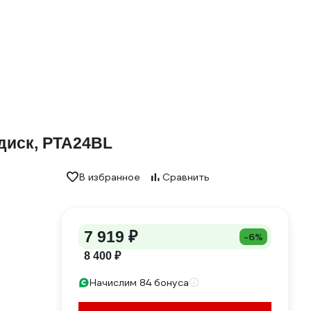
диск, PTA24BL
В избранное
Сравнить
7 919 ₽
-6%
8 400 ₽
Начислим 84 бонуса