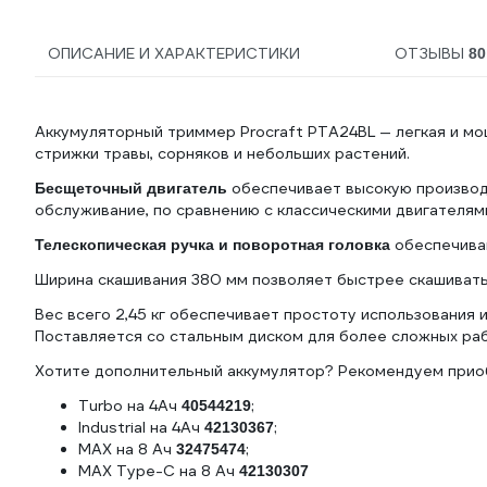
ОПИСАНИЕ И ХАРАКТЕРИСТИКИ
ОТЗЫВЫ
80
Аккумуляторный триммер Procraft PTA24BL — легкая и мо
стрижки травы, сорняков и небольших растений.
обеспечивает высокую производ
Бесщеточный двигатель
обслуживание, по сравнению с классическими двигателям
обеспечива
Телескопическая ручка и поворотная головка
Ширина скашивания 380 мм позволяет быстрее скашивать
Вес всего 2,45 кг обеспечивает простоту использования
Поставляется со стальным диском для более сложных раб
Хотите дополнительный аккумулятор? Рекомендуем прио
Turbo на 4Ач
;
40544219
Industrial на 4Ач
;
42130367
MAX на 8 Ач
;
32475474
MAX Type-C на 8 Ач
42130307