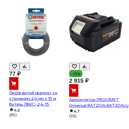
77 ₽
-15%
2 915 ₽
Леска витой квадрат со
стержнем 2,4 мм х 15 м
Аккумулятор PROCRAFT
Витязь ЛВКС-2,4-15
Universal BAT20/4 BAT20/4 Li
18026020
4.2
4.7
(85)
(39)