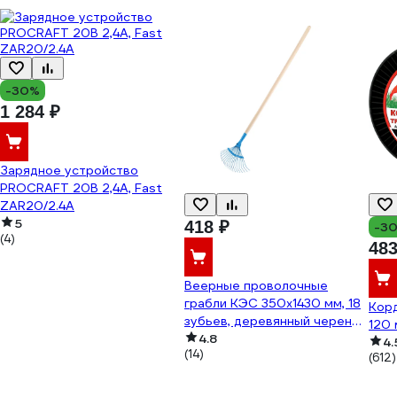
-30%
1 284 ₽
Зарядное устройство
PROCRAFT 20В 2,4А, Fast
ZAR20/2.4A
5
418 ₽
-3
(4)
483
Веерные проволочные
грабли КЭС 350x1430 мм, 18
Корд
зубьев, деревянный черенок
120 
21010029
4.8
4.
(14)
(612)