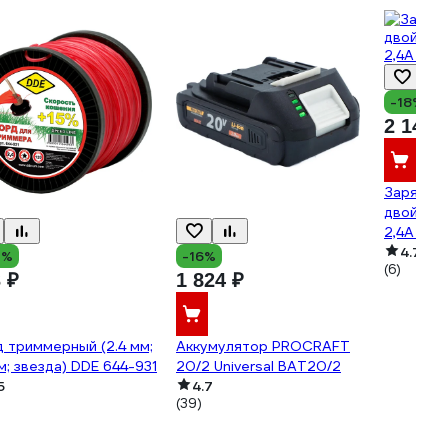
-18%
2 148 
Зарядно
двойное
2,4А ZA
4.7
0%
-16%
(6)
 ₽
1 824 ₽
 триммерный (2.4 мм;
Аккумулятор PROCRAFT
м; звезда) DDE 644-931
20/2 Universal BAT20/2
5
4.7
(39)