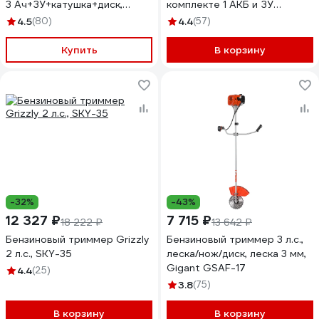
3 Ач+ЗУ+катушка+диск,
комплекте 1 АКБ и ЗУ
PTA24BL
70/1/66
4.5
(80)
4.4
(57)
Купить
В корзину
-32%
-43%
12 327 ₽
7 715 ₽
18 222 ₽
13 642 ₽
Бензиновый триммер Grizzly
Бензиновый триммер 3 л.с.,
2 л.с., SKY-35
леска/нож/диск, леска 3 мм,
Gigant GSAF-17
4.4
(25)
3.8
(75)
В корзину
В корзину