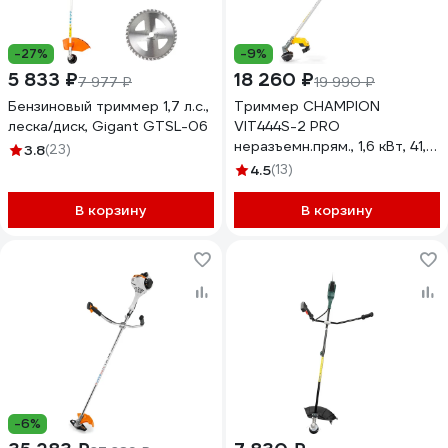
-27%
-9%
5 833 ₽
18 260 ₽
7 977 ₽
19 990 ₽
Бензиновый триммер 1,7 л.с.,
Триммер CHAMPION
леска/диск, Gigant GTSL-06
VIT444S-2 PRO
неразъемн.прям., 1,6 кВт, 41,5
3.8
(23)
см³, 7,0 кг,
4.5
(13)
HT33+40/255/25,4, U-ручка,
VIT444S-2
В корзину
В корзину
-6%