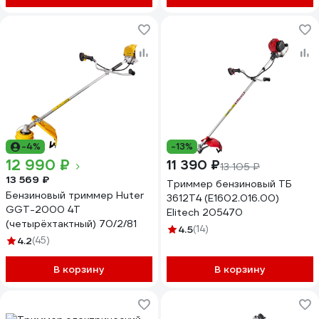
-4%
-13%
12 990 ₽
11 390 ₽
13 105 ₽
13 569 ₽
Триммер бензиновый ТБ
Бензиновый триммер Huter
3612T4 (E1602.016.00)
GGT-2000 4Т
Elitech 205470
(четырёхтактный) 70/2/81
4.5
(14)
4.2
(45)
В корзину
В корзину