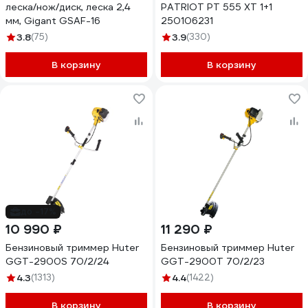
леска/нож/диск, леска 2,4
PATRIOT PT 555 XT 1+1
мм, Gigant GSAF-16
250106231
3.8
(75)
3.9
(330)
В корзину
В корзину
до -17%
10 990 ₽
11 290 ₽
Бензиновый триммер Huter
Бензиновый триммер Huter
GGT-2900S 70/2/24
GGT-2900T 70/2/23
4.3
(1313)
4.4
(1422)
В корзину
В корзину