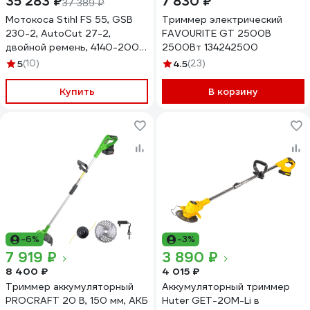
35 283 ₽
7 830 ₽
37 389 ₽
Мотокоса Stihl FS 55, GSB
Триммер электрический
230-2, AutoCut 27-2,
FAVOURITE GT 2500B
двойной ремень, 4140-200-
2500Вт 134242500
0582P
5
(10)
4.5
(23)
Купить
В корзину
-6%
-3%
7 919 ₽
3 890 ₽
8 400 ₽
4 015 ₽
Триммер аккумуляторный
Аккумуляторный триммер
PROCRAFT 20 В, 150 мм, АКБ
Huter GET-20M-Li в