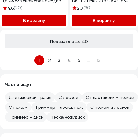
1,5 Ач+ЗУ+нож+5х нож+диск)
DKTR21 Max 2x3.0Ач 063-
PTA25
4239-1
4.6
(20)
2.7
(30)
В корзину
В корзину
Показать еще 40
1
2
3
4
5
...
13
Часто ищут
Для высокой травы
С леской
С пластиковым ножом
С ножом
Триммер - леска, нож
С ножом и леской
Триммер - диск
Леска/нож/диск