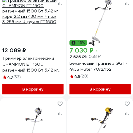
-13%
7 030 ₽
12 089 ₽
7 525 ₽
8 058 ₽
Триммер электрический
Бензиновый триммер GGT-
CHAMPION ET 1500
443S Huter 70/2/152
разъемный 1500 Вт 5.42 кг
корд 2.2 мм 430 мм + нож
4.9
(28)
4.7
(53)
3_255 мм U-ручка ET1500
В корзину
В корзину