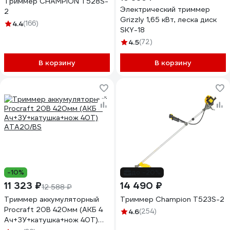
Триммер CHAMPION T528S-
Электрический триммер
2
Grizzly 1,65 кВт, леска диск
4.4
(166)
SKY-18
4.5
(72)
В корзину
В корзину
-10%
до -20%
11 323 ₽
14 490 ₽
12 588 ₽
Триммер аккумуляторный
Триммер Champion Т523S-2
Procraft 20В 420мм (АКБ 4
4.6
(254)
Ач+ЗУ+катушка+нож 40Т)