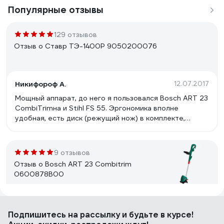
Популярные отзывы
129 отзывов
Отзыв о Ставр ТЭ-1400Р 9050200076
Никифороф А.
12.07.2017
Мощный аппарат, до него я пользовался Bosch ART 23
CombiTrimна и Stihl FS 55. Эргономика вполне
удобная, есть диск (режущий нож) в комплекте,
триммер разборный на две части, умеренный шум,
легкий, выброс лески путем легкого удара шпульки о
землю прямо во время работы (не знаю есть в других
9 отзывов
такая опция, знаю что есть и варианты с
Отзыв о Bosch ART 23 Combitrim
автоматической подачей), сделан из хороших
0600878B00
материалов, на кожухе есть ограничительный нож для
длины лески, не советую пренебрегать его
установкой, реально убережет пластик от порчи и
rsssubm
03.07.2011
утраты. В общем достал из коробки, собрал и начал
Подпишитесь
на рассылку
и будьте в курсе!
Легкий. Отлично скашивает даже высокую траву. Не
работать. Кроме добавления лески в шпульку никаких