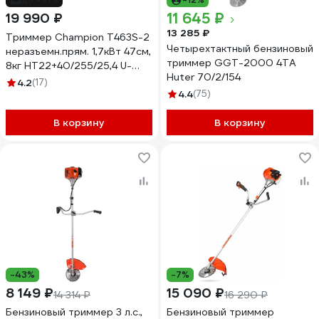
11 645 ₽
19 990 ₽
13 285 ₽
Триммер Champion Т463S-2
Четырехтактный бензиновый
неразъемн.прям. 1,7кВт 47см,
триммер GGT-2000 4ТА
8кг HT22+40/255/25,4 U-
Huter 70/2/154
ручка легк.старт T463S-2
4.2
(17)
4.4
(75)
В корзину
В корзину
-43%
-7%
8 149 ₽
15 090 ₽
14 314 ₽
16 290 ₽
Бензиновый триммер 3 л.с.,
Бензиновый триммер