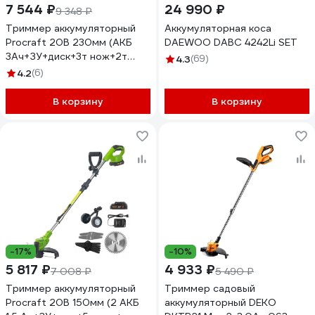
7 544 ₽
24 990 ₽
9 348 ₽
Триммер аккумуляторный
Аккумуляторная коса
Procraft 20В 230мм (АКБ
DAEWOO DABC 4242Li SET
3Ач+ЗУ+диск+3т нож+2т
4.3
(69)
нож+катушка) PTA25BL
4.2
(6)
В корзину
В корзину
-17%
-10%
5 817 ₽
4 933 ₽
7 008 ₽
5 490 ₽
Триммер аккумуляторный
Триммер садовый
Procraft 20В 150мм (2 АКБ
аккумуляторный DEKO