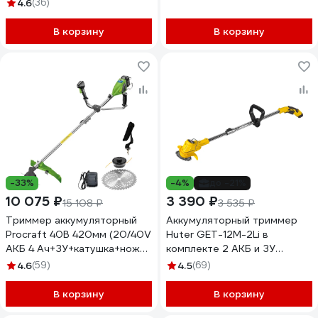
ATA20/BS
4.6
(36)
В корзину
В корзину
-33%
-4%
до -21%
10 075 ₽
3 390 ₽
15 108 ₽
3 535 ₽
Триммер аккумуляторный
Аккумуляторный триммер
Procraft 40В 420мм (20/40V
Huter GET-12M-2Li в
АКБ 4 Ач+ЗУ+катушка+нож
комплекте 2 АКБ и ЗУ
40Т) ATA40/BS
70/1/65
4.6
(59)
4.5
(69)
В корзину
В корзину