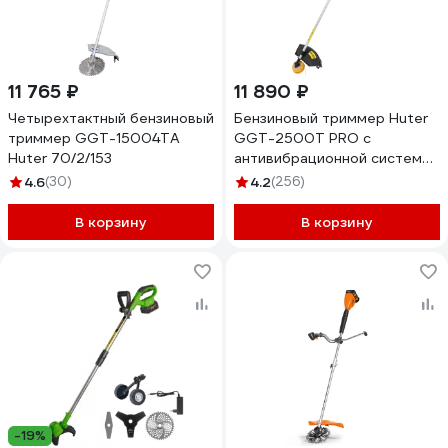
11 765 ₽
11 890 ₽
Четырехтактный бензиновый
Бензиновый триммер Huter
триммер GGT-15004ТA
GGT-2500Т PRO с
Huter 70/2/153
антивибрационной системой
70/2/28
4.6
(30)
4.2
(256)
В корзину
В корзину
-19%