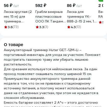
56 ₽
592 ₽
86 ₽
2 09
/шт
/шт
Леска круглая (2
Грабли веерные
Леска для
Веер
мм; 15 м) для
пластмассовые
триммера YK-
RACO
триммера
ООО ПК Тандем-
888-2-15 2 мм, 15
5
(1
СИБРТЕХ 961455
АГРО 23 зуба,
м, круг с
3.6
(73)
3.3
(3)
4.3
(13)
ЧЕРНЫЕ, ширина
сердечником
рабочей части
HEADROCK 517-
500мм, с
888-020
О товаре
деревянным
Аккумуляторный триммер Huter GET-12M-Li –
черенком Ф25мм
портативный инвентарь для ухода за участком. Поможет
1200мм, 1 сорт
подстригать газонную траву или убирать лишнюю
4670016437884
растительность.
Для срезания используется нейлоновая леска. За один
проход позволяет скашивать полосу шириной 15 см.
Преимущество аккумуляторного триммера данной
модели в том, что он не привязан к стационарному
источнику питания, а поэтому может использоваться
даже на отдаленных участках, при этом не нуждается в
сложном обслуживании.
Емкость батареи составляет 2 А*ч – этого достаточно