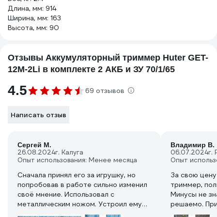
Длина, мм: 914
Ширина, мм: 163
Высота, мм: 90
Отзывы Аккумуляторный триммер Huter GET-
12M-2Li в комплекте 2 АКБ и ЗУ 70/1/65
4.5
69 отзывов
Написать отзыв
Сергей М.
Владимир В.
26.08.2024
г. Калуга
06.07.2024
г.
Опыт использования: Менее месяца
Опыт использ
Сначала принял его за игрушку, но
За свою цену
попробовав в работе сильно изменил
триммер, пол
своё мнение. Использовал с
Минусы не зн
металлическим ножом. Устроил ему
решаемо. При
сразу после покупки испытание на
быстро. Реко