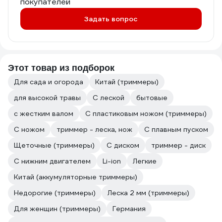
покупателей
Задать вопрос
Этот товар из подборок
Для сада и огорода
Китай (триммеры)
для высокой травы
С леской
бытовые
с жестким валом
С пластиковым ножом (триммеры)
С ножом
триммер - леска, нож
С плавным пуском
Щеточные (триммеры)
С диском
триммер - диск
С нижним двигателем
Li-ion
Легкие
Китай (аккумуляторные триммеры)
Недорогие (триммеры)
Леска 2 мм (триммеры)
Для женщин (триммеры)
Германия