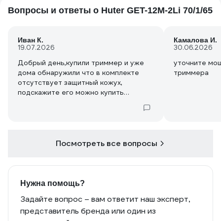
основной инструмент для кошения
Вопросы и ответы о Huter GET-12M-2Li 70/1/65
газонов, он не для этой работы. Брал
его окашивать участки на кладбище,
для этого в самый раз, легко
Иван К.
Камалова И.
перевозить, удобно работать на
19.07.2026
30.06.2026
маленьких участках.
Добрый день,купили триммер и уже
уточните мо
дома обнаружили что в комплекте
триммера
отсутствует защитный кожух,
подскажите его можно купить
отдельно?
Посмотреть все вопросы
Нужна помощь?
Задайте вопрос – вам ответит наш эксперт,
представитель бренда или один из