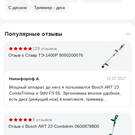
С диском
Триммер - диск
Популярные отзывы
129 отзывов
Отзыв о Ставр ТЭ-1400Р 9050200076
Никифороф А.
12.07.2017
Мощный аппарат, до него я пользовался Bosch ART 23
CombiTrimна и Stihl FS 55. Эргономика вполне удобная,
есть диск (режущий нож) в комплекте, триммер
разборный на две части, умеренный шум, легкий, выброс
лески путем легкого удара шпульки о землю прямо во
время работы (не знаю есть в других такая опция, знаю
9 отзывов
что есть и варианты с автоматической подачей), сделан
Отзыв о Bosch ART 23 Combitrim 0600878B00
из хороших материалов, на кожухе есть ограничительный