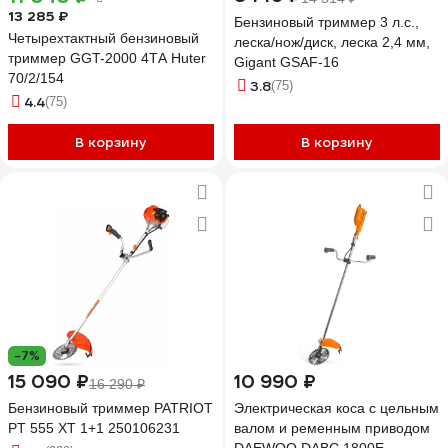
13 285 ₽
Бензиновый триммер 3 л.с.,
Четырехтактный бензиновый
леска/нож/диск, леска 2,4 мм,
триммер GGT-2000 4ТА Huter
Gigant GSAF-16
70/2/154
3.8
(75)
4.4
(75)
В корзину
В корзину
-7%
15 090 ₽
10 990 ₽
16 290 ₽
Бензиновый триммер PATRIOT
Электрическая коса с цельным
PT 555 XT 1+1 250106231
валом и ременным приводом