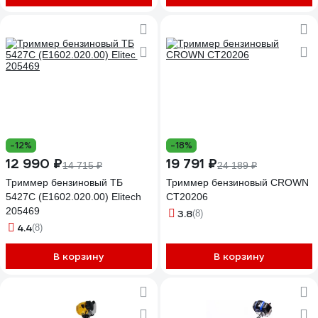
-12%
-18%
12 990 ₽
19 791 ₽
14 715 ₽
24 189 ₽
Триммер бензиновый ТБ
Триммер бензиновый CROWN
5427С (E1602.020.00) Elitech
CT20206
205469
3.8
(8)
4.4
(8)
В корзину
В корзину