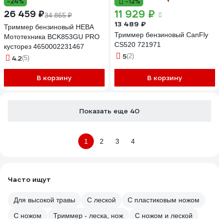
-24%
-12%
11 929 ₽
26 459 ₽
34 865 ₽
13 489 ₽
Триммер бензиновый НЕВА
Триммер бензиновый CanFly
Мототехника BCK853GU PRO
CS520 721971
кусторез 4650002231467
5
(2)
4.2
(5)
В корзину
В корзину
Показать еще 40
1
2
3
4
Часто ищут
Для высокой травы
С леской
С пластиковым ножом
С ножом
Триммер - леска, нож
С ножом и леской