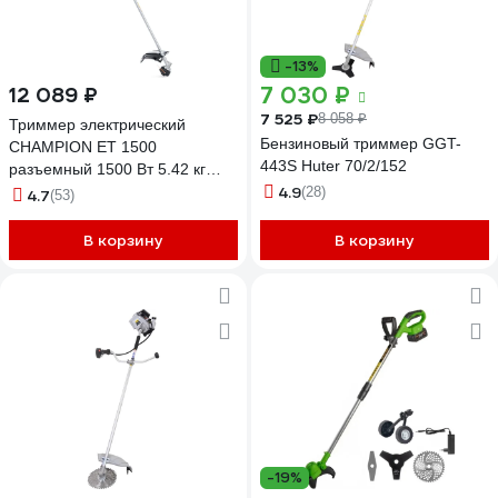
-13%
7 030 ₽
12 089 ₽
7 525 ₽
8 058 ₽
Триммер электрический
Бензиновый триммер GGT-
CHAMPION ET 1500
443S Huter 70/2/152
разъемный 1500 Вт 5.42 кг
корд 2.2 мм 430 мм + нож
4.9
(28)
4.7
(53)
3_255 мм U-ручка ET1500
В корзину
В корзину
-19%