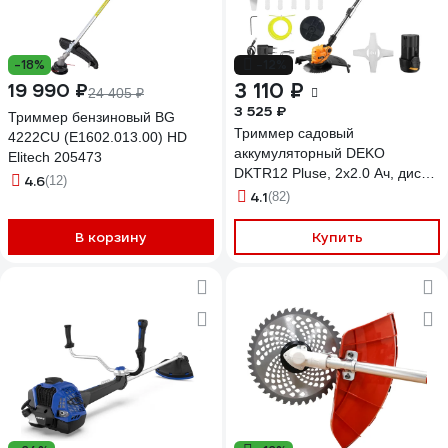
-18%
-12%
3 110 ₽
19 990 ₽
24 405 ₽
3 525 ₽
Триммер бензиновый BG
Триммер садовый
4222CU (E1602.013.00) HD
аккумуляторный DEKO
Elitech 205473
DKTR12 Pluse, 2х2.0 Ач, диск
4.6
(12)
40Т, диск 4Т, нож 2Т,
4.1
(82)
пластикове ножи, катушка
ручная с леской 1,5 мм, 085-
В корзину
Купить
2006