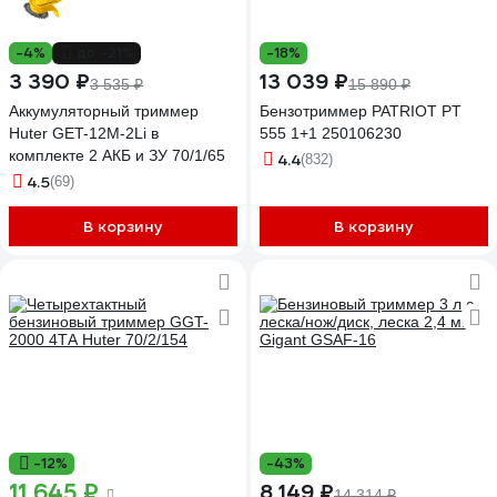
-4%
до -21%
-18%
3 390 ₽
13 039 ₽
3 535 ₽
15 890 ₽
Аккумуляторный триммер
Бензотриммер PATRIOT PT
Huter GET-12M-2Li в
555 1+1 250106230
комплекте 2 АКБ и ЗУ 70/1/65
4.4
(832)
4.5
(69)
В корзину
В корзину
-12%
-43%
11 645 ₽
8 149 ₽
14 314 ₽