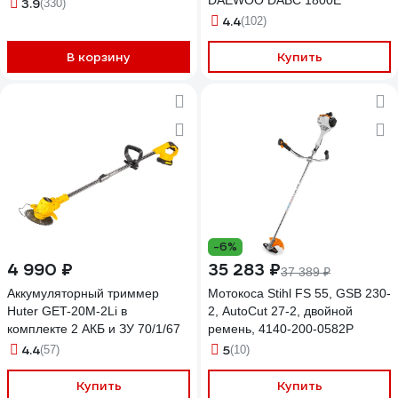
DAEWOO DABC 1800E
3.9
(330)
4.4
(102)
В корзину
Купить
-6%
4 990 ₽
35 283 ₽
37 389 ₽
Аккумуляторный триммер
Мотокоса Stihl FS 55, GSB 230-
Huter GET-20M-2Li в
2, AutoCut 27-2, двойной
комплекте 2 АКБ и ЗУ 70/1/67
ремень, 4140-200-0582P
4.4
5
(57)
(10)
Купить
Купить