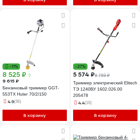
-11%
-37%
8 525 ₽
5 574 ₽
8 789 ₽
9 615 ₽
Триммер электрический Elitech
Бензиновый триммер GGT-
ТЭ 1240ВУ 1602.026.00
553TX Huter 70/2/150
205478
4.9
(36)
4.4
(10)
В корзину
В корзину