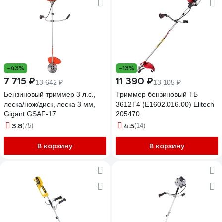
-43%
-13%
7 715 ₽
11 390 ₽
13 642 ₽
13 105 ₽
Бензиновый триммер 3 л.с.,
Триммер бензиновый ТБ
леска/нож/диск, леска 3 мм,
3612T4 (E1602.016.00) Elitech
Gigant GSAF-17
205470
3.8
4.5
(75)
(14)
В корзину
В корзину