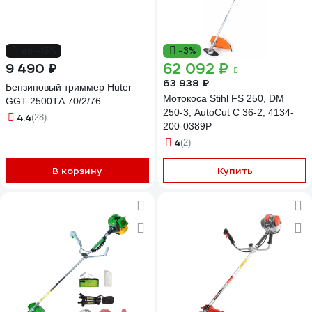
до -15%
-3%
62 092 ₽
9 490 ₽
63 938 ₽
Бензиновый триммер Huter
Мотокоса Stihl FS 250, DM
GGT-2500ТA 70/2/76
250-3, AutoCut C 36-2, 4134-
4.4
(28)
200-0389P
4
(2)
В корзину
Купить