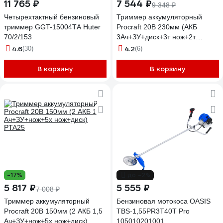
11 765 ₽
7 544 ₽
9 348 ₽
Четырехтактный бензиновый
Триммер аккумуляторный
триммер GGT-15004ТA Huter
Procraft 20В 230мм (АКБ
70/2/153
3Ач+ЗУ+диск+3т нож+2т
нож+катушка) PTA25BL
4.6
4.2
(30)
(6)
В корзину
В корзину
-17%
до -2%
5 817 ₽
5 555 ₽
7 008 ₽
Триммер аккумуляторный
Бензиновая мотокоса OASIS
Procraft 20В 150мм (2 АКБ 1,5
TBS-1,55PR3T40T Pro
Ач+ЗУ+нож+5х нож+диск)
105010201001