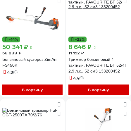
-14%
-22%
50 341 ₽
8 646 ₽
58 289 ₽
11 152 ₽
Бензиновый кусторез ZimAni
Триммер бензиновый 4-
FS450K
тактный, FAVOURITE BT 52/4T
2,9 л.с., 52 см3 133200452
4.3
(6)
4.4
(9)
В корзину
В корзину