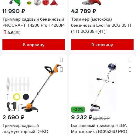
11 990 ₽
42 789 ₽
Триммер садовый бензиновый
Триммер (мотокоса)
PROCRAFT T4200 Pro T4200P
бензиновый Evoline BCG 35 H
(4T) BCG35H(4T)
4.6
(38)
В корзину
В корзину
-28%
2 690 ₽
9 232 ₽
12 805 ₽
Триммер садовый
Бензиновый триммер НЕВА
аккумуляторный DEKO
Мототехника BCK536U PRO