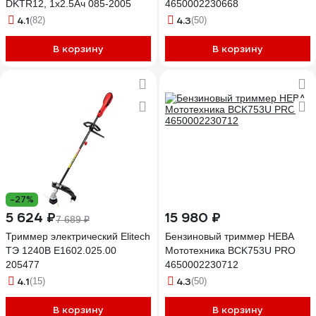
DKTR12, 1x2.5Ач 085-2005
4650002230668
4.1
4.3
(82)
(50)
В корзину
В корзину
-27%
5 624 ₽
15 980 ₽
7 689 ₽
Триммер электрический Elitech
Бензиновый триммер НЕВА
ТЭ 1240В E1602.025.00
Мототехника BCK753U PRO
205477
4650002230712
4.1
4.3
(15)
(50)
В корзину
В корзину