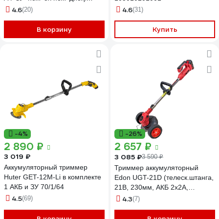
PTA25
4.6
4.6
(20)
(31)
В корзину
Купить
-4%
-26%
2 890 ₽
2 657 ₽
3 019 ₽
3 085 ₽
3 590 ₽
Аккумуляторный триммер
Триммер аккумуляторный
Huter GET-12M-Li в комплекте
Edon UGT-21D (телеск.штанга,
1 АКБ и ЗУ 70/1/64
21В, 230мм, АКБ 2x2А,
ЗУ1x1А, 2 мет/5пласт ножей)
4.5
(69)
4.3
(7)
49783
В корзину
В корзину