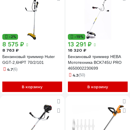
-2%
-19%
8 575 ₽
13 291 ₽
8 763 ₽
16 320 ₽
Бензиновый триммер Huter
Бензиновый триммер НЕВА
GGT-2,6HPT 70/2/101
Мототехника BCK745U PRO
4650002230699
4.7
(6)
4.3
(50)
В корзину
В корзину