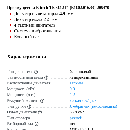
Преимущества Elitech ТБ 3612T4 (E1602.016.00) 205470
Диаметр вылета корда 420 мм
Диаметр ножа 255 мм
4-тактный двигатель
Система виброгашения
Кованый вал
Характеристики
Тип двигателя
бензиновый
Тактность двигателя
четырехтактный
Расположение двигателя
верхнее
Мощность (кВт)
0.9
Мощность (л.с.)
1.2
Режущий элемент
леска/нож/диск
Тип ручки
U-образная (велосипедная)
Объем двигателя
35.8 см³
Тип стартера
ручной
Разборный вал
нет
Крепление
М10х1,25 LH