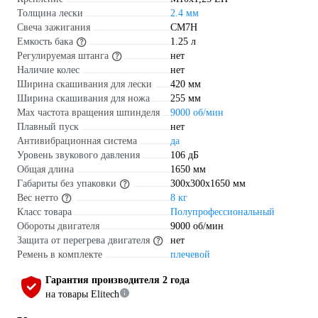
Толщина лески
2.4 мм
Свеча зажигания
CM7H
Емкость бака
1.25 л
Регулируемая штанга
нет
Наличие колес
нет
Ширина скашивания для лески
420 мм
Ширина скашивания для ножа
255 мм
Max частота вращения шпинделя
9000 об/мин
Плавный пуск
нет
Антивибрационная система
да
Уровень звукового давления
106 дБ
Общая длина
1650 мм
Габариты без упаковки
300x300x1650 мм
Вес нетто
8 кг
Класс товара
Полупрофессиональный
Обороты двигателя
9000 об/мин
Защита от перегрева двигателя
нет
Ремень в комплекте
плечевой
Гарантия производителя 2 года
на товары Elitech