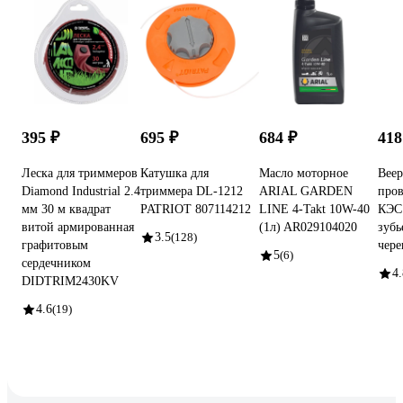
395 ₽
695 ₽
684 ₽
418
Леска для триммеров
Катушка для
Масло моторное
Вее
Diamond Industrial 2.4
триммера DL-1212
ARIAL GARDEN
пров
мм 30 м квадрат
PATRIOT 807114212
LINE 4-Takt 10W-40
КЭС 
витой армированная
(1л) AR029104020
зубь
3.5
(128)
графитовым
чере
5
(6)
сердечником
4.
DIDTRIM2430KV
4.6
(19)