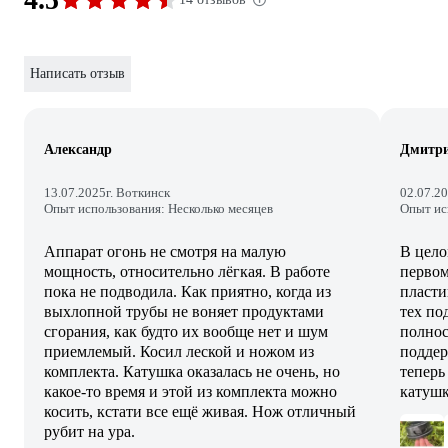
Написать отзыв
Александр
Дмитр
13.07.2025
г. Воткинск
02.07.2
Опыт использования: Несколько месяцев
Опыт ис
Аппарат огонь не смотря на малую
В цело
мощность, относительно лёгкая. В работе
первом
пока не подводила. Как приятно, когда из
пласти
выхлопной трубы не воняет продуктами
тех по
сгорания, как будто их вообще нет и шум
полнос
приемлемый. Косил леской и ножом из
поддер
комплекта. Катушка оказалась не очень, но
теперь
какое-то время и этой из комплекта можно
катуш
косить, кстати все ещё живая. Нож отличный
рубит на ура.