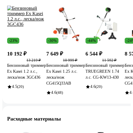
-23%
-30%
-44%
-24
10 192 ₽
7 649 ₽
6 544 ₽
8 5
13 219 ₽
10 999 ₽
11 592 ₽
Бензиновый триммер
Бензиновый триммер
Бензиновый триммер
Бен
Ex Kasei 1.2 л.с.,
Ex Kasei 1.25 л.с.
TRUEGREEN 1.74
Ex K
леска/нож 3GC436
леска/нож
л.с. CG-KW13-430
леск
CG415Q33AB
CG4
4.5
(20)
4.6
(20)
4.6
(48)
4.
Расходные материалы