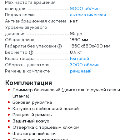
Max частота вращения
шпинделя
9000 об/мин
Подача лески
автоматическая
Антивибрационная система
нет
Уровень звукового
давления
95 дБ
Общая длина
1860 мм
Габариты без упаковки
1860х680х490 мм
Вес нетто
8.4 кг
Класс товара
Бытовой
Обороты двигателя
3000 об/мин
Ремень в комплекте
ранцевый
Комплектация
Триммер бензиновый (двигатель с ручкой газа и
штанга)
Боковая рукоятка
Катушка с нейлоновой леской
Ранцевый ремень
Защитный кожух
Отвертка с торцевым ключом
Шестигранный ключ
Сумка для инструментов