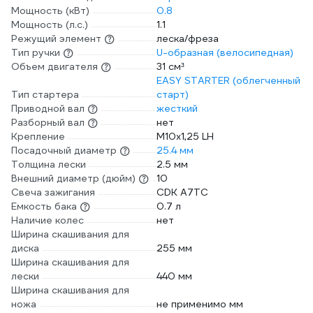
Мощность (кВт)
0.8
Мощность (л.с.)
1.1
Режущий элемент
леска/фреза
Тип ручки
U-образная (велосипедная)
Объем двигателя
31 см³
EASY STARTER (облегченный
Тип стартера
старт)
Приводной вал
жесткий
Разборный вал
нет
Крепление
М10х1,25 LH
Посадочный диаметр
25.4 мм
Толщина лески
2.5 мм
Внешний диаметр (дюйм)
10
Свеча зажигания
CDK A7TC
Емкость бака
0.7 л
Наличие колес
нет
Ширина скашивания для
диска
255 мм
Ширина скашивания для
лески
440 мм
Ширина скашивания для
ножа
не применимо мм