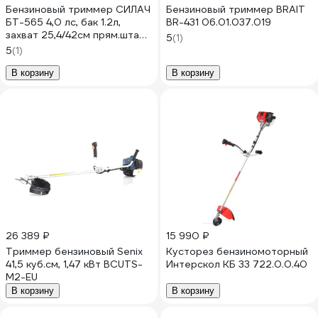
Бензиновый триммер СИЛАЧ
Бензиновый триммер BRAIT
БТ-565 4,0 лс, бак 1.2л,
BR-431 06.01.037.019
захват 25,4/42см прям.штанг,
5
(1)
полуавтоматическая
5
(1)
катушка +фреза (1/24) 024116
В корзину
В корзину
26 389 ₽
15 990 ₽
Триммер бензиновый Senix
Кусторез бензиномоторный
41,5 куб.см, 1,47 кВт BCUTS-
Интерскол КБ 33 722.0.0.40
M2-EU
В корзину
В корзину