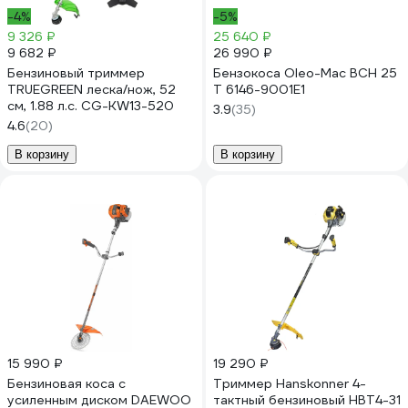
-4%
-5%
9 326 ₽
25 640 ₽
9 682 ₽
26 990 ₽
Бензиновый триммер
Бензокоса Oleo-Mac BCH 25
TRUEGREEN леска/нож, 52
T 6146-9001E1
см, 1.88 л.с. CG-KW13-520
3.9
(35)
4.6
(20)
В корзину
В корзину
15 990 ₽
19 290 ₽
Бензиновая коса с
Триммер Hanskonner 4-
усиленным диском DAEWOO
тактный бензиновый HBT4-31