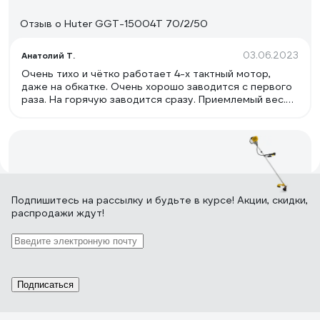
Отзыв о Huter GGT-15004Т 70/2/50
03.06.2023
Анатолий Т.
Очень тихо и чётко работает 4-х тактный мотор,
даже на обкатке. Очень хорошо заводится с первого
раза. На горячую заводится сразу. Приемлемый вес.
Удобная горловина для залива и слива масла. Пробка
бензобака не подтекает. Удобная горловина залива
бензина. Неплохая развесовка. Заведённый двигатель
случайно перевернулся вниз клапанами и не
пострадал. Даже обороты холостого хода не упали.
Масло в цилиндр не попало. Нет вибрации на штанге.
92 отзыва
Подпишитесь
на рассылку
и будьте в курсе! Акции, скидки,
распродажи ждут!
Отзыв о Champion Т433S-2 Т433S-2
02.03.2020
Гера
Мощный и надежный триммер, очень качественное
Подписаться
исполнение, о нюансах эксплуатации расскажу в
комментариях.