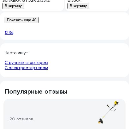
SUNREKA GT52R 213312
213304
В корзину
В корзину
Показать еще 40
1
2
3
4
Часто ищут
С ручным стартером
С электростартером
Популярные отзывы
120 отзывов