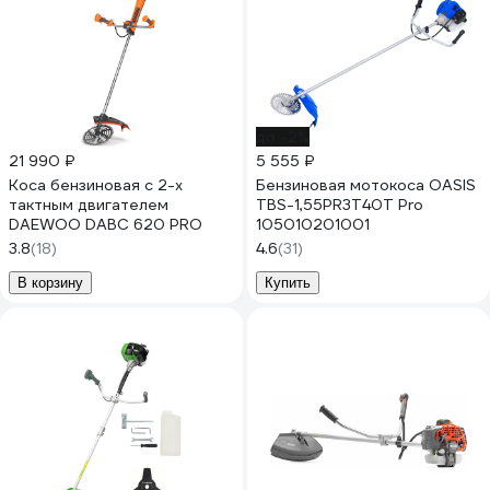
до -2%
21 990 ₽
5 555 ₽
Коса бензиновая c 2-х
Бензиновая мотокоса OASIS
тактным двигателем
TBS-1,55PR3T40T Pro
DAEWOO DABC 620 PRO
105010201001
3.8
(18)
4.6
(31)
В корзину
Купить