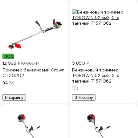
-30%
12 998 ₽
18 689 ₽
5 850 ₽
Триммер бензиновый Crown
Бензиновый триммер
CT20202
TORGWIN 52 см3, 2-х
тактный T1571062
4.5
(6)
1
(1)
В корзину
В корзину