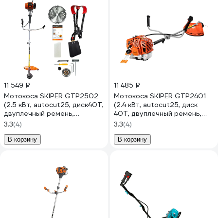
11 549 ₽
11 485 ₽
Мотокоса SKIPER GTP2502
Мотокоса SKIPER GTP2401
(2.5 кВт, autocut25, диск40Т,
(2.4 кВт, autocut25, диск
двуплечный ремень,
40Т, двуплечный ремень,
лёгк.старт, разборн. штанга)
лёгк. старт) 00-00023824
3.3
(4)
3.3
(4)
00-00024968
В корзину
В корзину