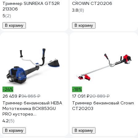
Триммер SUNREKA GT52R
CROWN CT20206
213306
3.8
(8)
5
(2)
В корзину
В корзину
-24%
-18%
26 459 ₽
34 865 ₽
17 091 ₽
20 889 ₽
Триммер бензиновый НЕВА
Триммер бензиновый Crown
Мототехника BCK853GU
CT20203
PRO кусторез
4650002231467
4.2
(5)
В корзину
В корзину