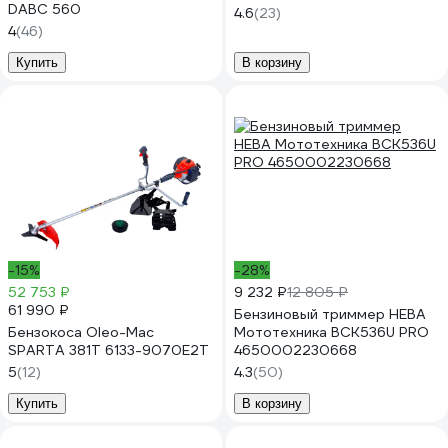
DABC 560
4.6
(23)
4
(46)
Купить
В корзину
-15%
-28%
52 753 ₽
9 232 ₽
12 805 ₽
61 990 ₽
Бензиновый триммер НЕВА
Бензокоса Oleo-Mac
Мототехника BCK536U PRO
SPARTA 381T 6133-9070E2T
4650002230668
5
(12)
4.3
(50)
Купить
В корзину