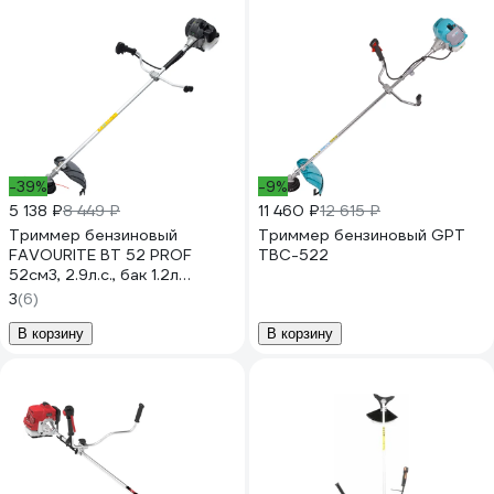
-39%
-9%
5 138 ₽
8 449 ₽
11 460 ₽
12 615 ₽
Триммер бензиновый
Триммер бензиновый GPT
FAVOURITE BT 52 PROF
TBC-522
52см3, 2.9л.с., бак 1.2л
555029052
3
(6)
В корзину
В корзину