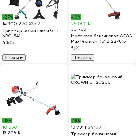
-27%
-19%
14 900 ₽
20 435 ₽
25 092 ₽
30 789 ₽
Триммер бензиновый GPT
NBC-541
Мотокоса бензиновая GEOS
Max Premium 151 B 227616
4.3
(6)
5
(2)
В корзину
В корзину
-18%
-18%
10 850 ₽
19 791 ₽
24 189 ₽
13 205 ₽
Триммер бензиновый