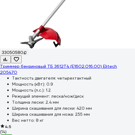
33050580
Триммер бензиновый ТБ 3612T4 (E1602.016.00) Elitech
205470
Тактность двигателя:
четырехтактный
Мощность (кВт):
0.9
Мощность (л.с.):
1.2
Режущий элемент:
леска/нож/диск
Толщина лески:
2.4 мм
Ширина скашивания для лески:
420 мм
Ширина скашивания для ножа:
255 мм
Вес нетто:
8 кг
4.5
(14)