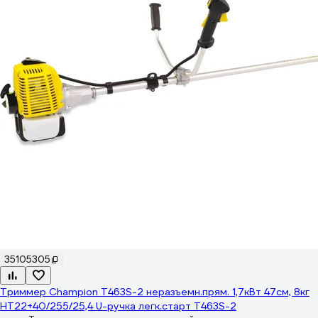
35105305
Триммер Champion Т463S-2 неразъемн.прям. 1,7кВт 47см, 8кг
HT22+40/255/25,4 U-ручка легк.старт T463S-2