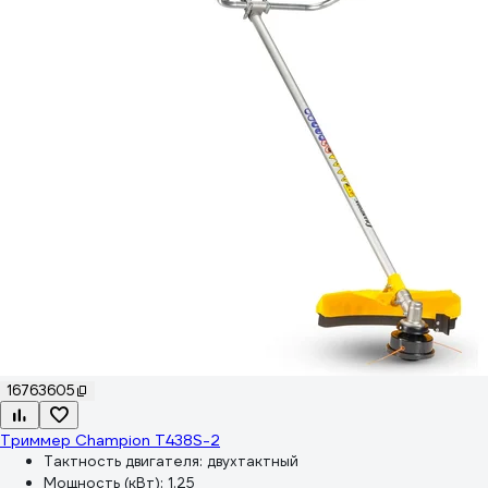
16763605
Триммер Champion T438S-2
Тактность двигателя:
двухтактный
Мощность (кВт):
1.25