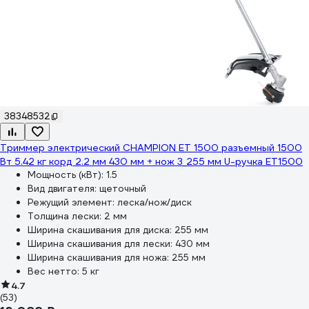
38348532
Триммер электрический CHAMPION ET 1500 разъемный 1500
Вт 5.42 кг корд 2.2 мм 430 мм + нож 3_255 мм U-ручка ET1500
Мощность (кВт):
1.5
Вид двигателя:
щеточный
Режущий элемент:
леска/нож/диск
Толщина лески:
2 мм
Ширина скашивания для диска:
255 мм
Ширина скашивания для лески:
430 мм
Ширина скашивания для ножа:
255 мм
Вес нетто:
5 кг
4.7
(53)