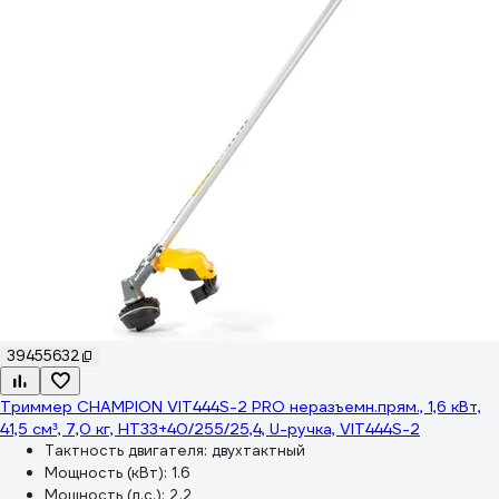
39455632
Триммер CHAMPION VIT444S-2 PRO неразъемн.прям., 1,6 кВт,
41,5 см³, 7,0 кг, HT33+40/255/25,4, U-ручка, VIT444S-2
Тактность двигателя:
двухтактный
Мощность (кВт):
1.6
Мощность (л.с.):
2.2