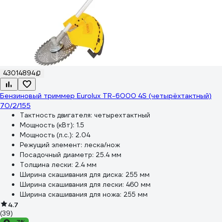
43014894
Бензиновый триммер Eurolux TR-6000 4S (четырёхтактный)
70/2/155
Тактность двигателя:
четырехтактный
Мощность (кВт):
1.5
Мощность (л.с.):
2.04
Режущий элемент:
леска/нож
Посадочный диаметр:
25.4 мм
Толщина лески:
2.4 мм
Ширина скашивания для диска:
255 мм
Ширина скашивания для лески:
460 мм
Ширина скашивания для ножа:
255 мм
4.7
(39)