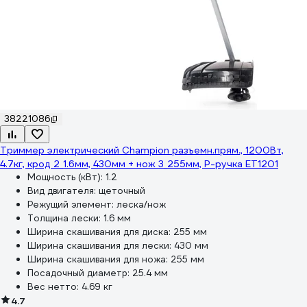
38221086
Триммер электрический Champion разъемн.прям., 1200Вт,
4.7кг, крод 2_1.6мм, 430мм + нож 3_255мм, P-ручка ET1201
Мощность (кВт):
1.2
Вид двигателя:
щеточный
Режущий элемент:
леска/нож
Толщина лески:
1.6 мм
Ширина скашивания для диска:
255 мм
Ширина скашивания для лески:
430 мм
Ширина скашивания для ножа:
255 мм
Посадочный диаметр:
25.4 мм
Вес нетто:
4.69 кг
4.7