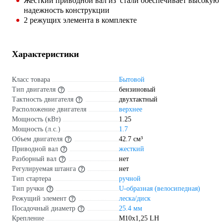
Жесткий приводной вал из стали обеспечивает высокую
надежность конструкции
2 режущих элемента в комплекте
Характеристики
Класс товара
Бытовой
Тип двигателя
бензиновый
Тактность двигателя
двухтактный
Расположение двигателя
верхнее
Мощность (кВт)
1.25
Мощность (л.с.)
1.7
Объем двигателя
42.7 см³
Приводной вал
жесткий
Разборный вал
нет
Регулируемая штанга
нет
Тип стартера
ручной
Тип ручки
U-образная (велосипедная)
Режущий элемент
леска/диск
Посадочный диаметр
25.4 мм
Крепление
М10х1,25 LH