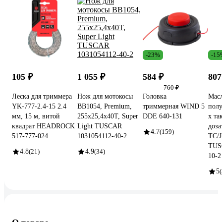
-23%
-15
105 ₽
1 055 ₽
584 ₽
807
760 ₽
Леска для триммера
Нож для мотокосы
Головка
Мас
YK-777-2.4-15 2.4
BB1054, Premium,
триммерная WIND 5
полу
мм, 15 м, витой
255x25,4x40T, Super
DDE 640-131
х та
квадрат HEADROCK
Light TUSCAR
доза
4.7
(159)
517-777-024
1031054112-40-2
TC/
TUS
4.8
(21)
4.9
(34)
10-2
5
(