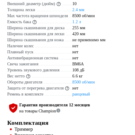
Внешний диаметр (дюйм)
10
Толщина лески
2.4 мм
Max частота вращения шпинделя
8500 об/мин
Емкость бака
1.2 л
Ширина скашивания для диска
255 мм
Ширина скашивания для лески
420 мм
Ширина скашивания для ножа
не применимо мм
Наличие колес
нет
Плавный пуск
нет
Антивибрационная система
нет
Свеча зажигания
BM6A
Уровень звукового давления
108 дБ
Вес нетто
6.6 кг
Обороты двигателя
8500 об/мин
Защита от перегрева двигателя
нет
Ремень в комплекте
ранцевый
Гарантия производителя 12 месяцев
на товары Champion
Комплектация
Триммер