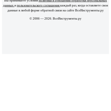
Вы принимаете условия
политики в отношении обработки персональных
данных
и
пользовательского соглашения
каждый раз, когда оставляете свои
данные в любой форме обратной связи на сайте ВсеИнструменты.ру
© 2006 — 2026. ВсеИнструменты.ру