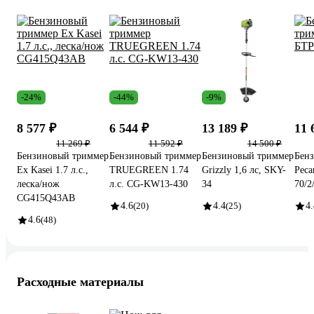
-24%
-44%
-9%
8 577 ₽
6 544 ₽
13 189 ₽
11 
11 269 ₽
11 592 ₽
14 500 ₽
Бензиновый триммер
Бензиновый триммер
Бензиновый триммер
Бен
Ex Kasei 1.7 л.с.,
TRUEGREEN 1.74
Grizzly 1,6 лс, SKY-
Реса
леска/нож
л.с. CG-KW13-430
34
70/2
CG415Q43AB
4.6
(20)
4.4
(25)
4.
4.6
(48)
Расходные материалы