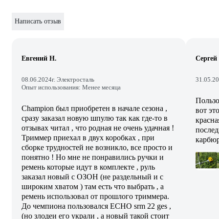
Написать отзыв
Евгений Н.
Сергей
08.06.2024
г. Электросталь
31.05.2
Опыт использования: Менее месяца
Пользо
Champion был приобретен в начале сезона ,
вот эт
сразу заказал новую шпулю так как где-то в
красна
отзывах читал , что родная не очень удачная !
послед
Триммер приехал в двух коробках , при
карбюр
сборке трудностей не возникло, все просто и
понятно ! Но мне не понравились ручки и
ремень которые идут в комплекте , руль
заказал новый с ОЗОН (не раздельный и с
широким хватом ) там есть что выбрать , а
ремень использовал от прошлого триммера.
До чемпиона пользовался ЕСНО srm 22 ges ,
(но злодеи его украли , а новый такой стоит