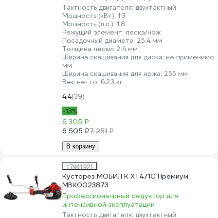
Тактность двигателя:
двухтактный
Мощность (кВт):
1.3
Мощность (л.с.):
1.8
Режущий элемент:
леска/нож
Посадочный диаметр:
25.4 мм
Толщина лески:
2.4 мм
Ширина скашивания для диска:
не применимо
мм
Ширина скашивания для ножа:
255 мм
Вес нетто:
6.23 кг
4.4
(39)
-13%
6 305 ₽
6 505 ₽
7 251 ₽
В корзину
17941921
Кусторез МОБИЛ К XT471C Премиум
MBK0023873
Профессиональный редуктор для
интенсивной эксплуатации
Тактность двигателя:
двухтактный