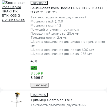
16068607
Бензиновая коса Парма ПРАКТИК БТК-033
Э 02.015.00019
Тактность двигателя:
двухтактный
Мощность (кВт):
0.9
Мощность (л.с.):
1.2
Режущий элемент:
леска/нож
Посадочный диаметр:
25.4 мм
Толщина лески:
2.4 мм
Ширина скашивания для диска:
не применимо
мм
Ширина скашивания для лески:
400 мм
Ширина скашивания для ножа:
255 мм
4
(8)
-4%
8 359 ₽
8 696 ₽
В корзину
15482285
Триммер Champion Т517
Тактность двигателя:
двухтактный