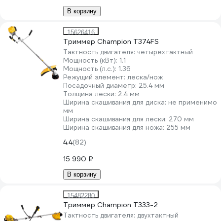
В корзину
15626416
Триммер Champion Т374FS
Тактность двигателя:
четырехтактный
Мощность (кВт):
1.1
Мощность (л.с.):
1.36
Режущий элемент:
леска/нож
Посадочный диаметр:
25.4 мм
Толщина лески:
2.4 мм
Ширина скашивания для диска:
не применимо
мм
Ширина скашивания для лески:
270 мм
Ширина скашивания для ножа:
255 мм
4.4
(82)
15 990 ₽
В корзину
15482280
Триммер Champion Т333-2
Тактность двигателя:
двухтактный