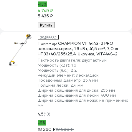
-13%
4 749 ₽
5 435 ₽
Купить
39455632
Триммер CHAMPION VIT444S-2 PRO
неразъемн.прям., 1,6 кВт, 41,5 см³, 7,0 кг,
HT33+40/255/25,4, U-ручка, VIT444S-2
Тактность двигателя:
двухтактный
Мощность (кВт):
1.6
Мощность (л.с.):
2.2
Режущий элемент:
леска/диск
Посадочный диаметр:
25.4 мм
Толщина лески:
2.4 мм
Ширина скашивания для диска:
255 мм
Ширина скашивания для лески:
400 мм
Ширина скашивания для ножа:
не применимо
мм
4.5
(13)
-9%
18 260 ₽
19 990 ₽