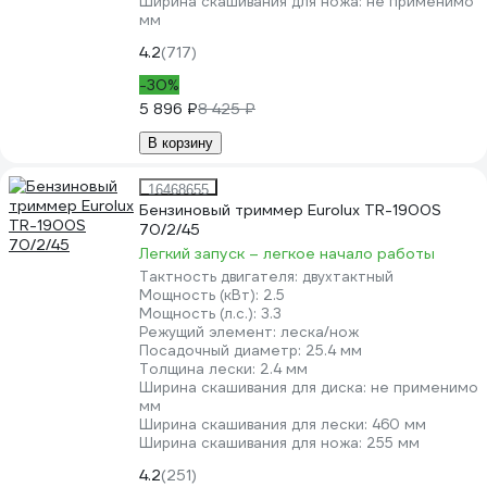
Ширина скашивания для ножа:
не применимо
мм
4.2
(717)
-30%
5 896 ₽
8 425 ₽
В корзину
16468655
Бензиновый триммер Eurolux TR-1900S
70/2/45
Легкий запуск – легкое начало работы
Тактность двигателя:
двухтактный
Мощность (кВт):
2.5
Мощность (л.с.):
3.3
Режущий элемент:
леска/нож
Посадочный диаметр:
25.4 мм
Толщина лески:
2.4 мм
Ширина скашивания для диска:
не применимо
мм
Ширина скашивания для лески:
460 мм
Ширина скашивания для ножа:
255 мм
4.2
(251)