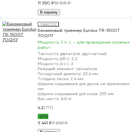
11 390 ₽
13 105 ₽
В корзину
15852737
Бензиновый триммер Eurolux TR-1500T
70/2/17
Мощность 3 л. с. – для проведения сложных
работ
Тактность двигателя:
двухтактный
Мощность (кВт):
2.2
Мощность (л.с.):
3
Режущий элемент:
леска/нож
Посадочный диаметр:
25.4 мм
Толщина лески:
2.4 мм
Ширина скашивания для диска:
не применимо
мм
Ширина скашивания для ножа:
255 мм
Вес нетто:
6.8 кг
4.2
(717)
-25%
5 441 ₽
7 292 ₽