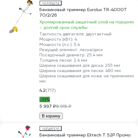
16339474
Бензиновый триммер Eurolux TR-4000T
70/2/26
Хромированный защитный слой на поршнях
– долгий срок службы
Тактность двигателя:
двухтактный
Мощность (кВт):
4
Мощность (л.с.):
5.4
Режущий элемент:
леска/диск
Посадочный диаметр:
25.4 мм
Толщина лески:
2.4 мм
Ширина скашивания для диска:
255 мм
Ширина скашивания для лески:
460 мм
Ширина скашивания для ножа:
не применимо
мм
4.2
(717)
-33%
5 997 ₽
8 915 ₽
В корзину
16048320
Бензиновый триммер Elitech Т 52Р Промо