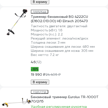
В корзину
33050544
Триммер бензиновый BG 4222CU
(E1602.013.00) HD Elitech 205473
Тактность двигателя:
двухтактный
Мощность (кВт):
1.6
Мощность (л.с.):
2.2
Режущий элемент:
леска/нож/диск
Толщина лески:
3 мм
Ширина скашивания для лески:
480 мм
Ширина скашивания для ножа:
305 мм
Вес нетто:
7.2 кг
4.6
(12)
-18%
19 990 ₽
24 405 ₽
В корзину
15852738
Бензиновый триммер Eurolux TR-1000T
70/2/15
Удобная регулируемая рукоятка