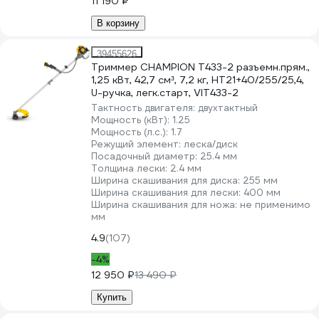
11 190 ₽
В корзину
39455626
Триммер CHAMPION Т433-2 разъемн.прям.,
1,25 кВт, 42,7 см³, 7,2 кг, HT21+40/255/25,4,
U-ручка, легк.старт, VIT433-2
Тактность двигателя:
двухтактный
Мощность (кВт):
1.25
Мощность (л.с.):
1.7
Режущий элемент:
леска/диск
Посадочный диаметр:
25.4 мм
Толщина лески:
2.4 мм
Ширина скашивания для диска:
255 мм
Ширина скашивания для лески:
400 мм
Ширина скашивания для ножа:
не применимо
мм
4.9
(107)
-4%
12 950 ₽
13 490 ₽
Купить