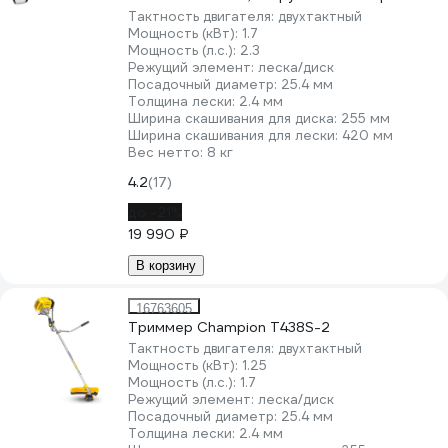
T463S-2
Тактность двигателя:
двухтактный
Мощность (кВт):
1.7
Мощность (л.с.):
2.3
Режущий элемент:
леска/диск
Посадочный диаметр:
25.4 мм
Толщина лески:
2.4 мм
Ширина скашивания для диска:
255 мм
Ширина скашивания для лески:
420 мм
Вес нетто:
8 кг
4.2
(17)
до -21%
19 990 ₽
В корзину
16763605
Триммер Champion T438S-2
Тактность двигателя:
двухтактный
Мощность (кВт):
1.25
Мощность (л.с.):
1.7
Режущий элемент:
леска/диск
Посадочный диаметр:
25.4 мм
Толщина лески:
2.4 мм