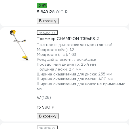
-29%
5 649 ₽
8 010 ₽
В корзину
15949577
Триммер CHAMPION Т394FS-2
Тактность двигателя:
четырехтактный
Мощность (кВт):
1.2
Мощность (л.с.):
1.63
Режущий элемент:
леска/диск
Посадочный диаметр:
25.4 мм
Толщина лески:
2.4 мм
Ширина скашивания для диска:
255 мм
Ширина скашивания для лески:
400 мм
Ширина скашивания для ножа:
не применимо
мм
4.1
(128)
15 990 ₽
В корзину
16791673