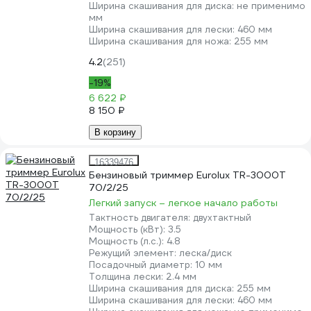
Ширина скашивания для диска:
не применимо
мм
Ширина скашивания для лески:
460 мм
Ширина скашивания для ножа:
255 мм
4.2
(251)
-19%
6 622 ₽
8 150 ₽
В корзину
16339476
Бензиновый триммер Eurolux TR-3000T
70/2/25
Легкий запуск – легкое начало работы
Тактность двигателя:
двухтактный
Мощность (кВт):
3.5
Мощность (л.с.):
4.8
Режущий элемент:
леска/диск
Посадочный диаметр:
10 мм
Толщина лески:
2.4 мм
Ширина скашивания для диска:
255 мм
Ширина скашивания для лески:
460 мм