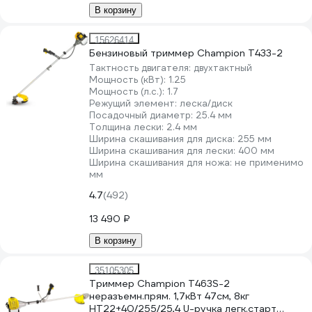
В корзину
15626414
Бензиновый триммер Champion Т433-2
Тактность двигателя:
двухтактный
Мощность (кВт):
1.25
Мощность (л.с.):
1.7
Режущий элемент:
леска/диск
Посадочный диаметр:
25.4 мм
Толщина лески:
2.4 мм
Ширина скашивания для диска:
255 мм
Ширина скашивания для лески:
400 мм
Ширина скашивания для ножа:
не применимо
мм
4.7
(492)
13 490 ₽
В корзину
35105305
Триммер Champion Т463S-2
неразъемн.прям. 1,7кВт 47см, 8кг
HT22+40/255/25,4 U-ручка легк.старт