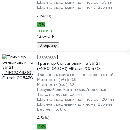
Ширина скашивания для лески:
460 мм
Ширина скашивания для ножа:
255 мм
4.6
(40)
-7%
11 809 ₽
12 640 ₽
В корзину
33050580
Триммер бензиновый ТБ 3612T4
(E1602.016.00) Elitech 205470
Тактность двигателя:
четырехтактный
Мощность (кВт):
0.9
Мощность (л.с.):
1.2
Режущий элемент:
леска/нож/диск
Толщина лески:
2.4 мм
Ширина скашивания для лески:
420 мм
Ширина скашивания для ножа:
255 мм
Вес нетто:
8 кг
4.5
(14)
-13%