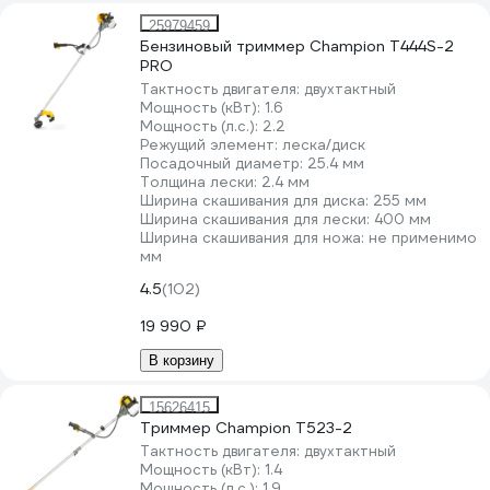
25979459
Бензиновый триммер Champion T444S-2
PRO
Тактность двигателя:
двухтактный
Мощность (кВт):
1.6
Мощность (л.с.):
2.2
Режущий элемент:
леска/диск
Посадочный диаметр:
25.4 мм
Толщина лески:
2.4 мм
Ширина скашивания для диска:
255 мм
Ширина скашивания для лески:
400 мм
Ширина скашивания для ножа:
не применимо
мм
4.5
(102)
19 990 ₽
В корзину
15626415
Триммер Champion Т523-2
Тактность двигателя:
двухтактный
Мощность (кВт):
1.4
Мощность (л.с.):
1.9