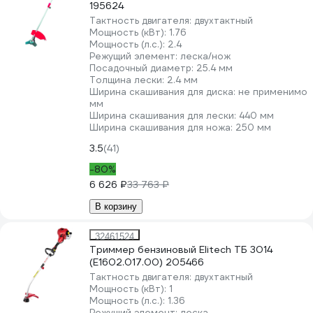
195624
Тактность двигателя:
двухтактный
Мощность (кВт):
1.76
Мощность (л.с.):
2.4
Режущий элемент:
леска/нож
Посадочный диаметр:
25.4 мм
Толщина лески:
2.4 мм
Ширина скашивания для диска:
не применимо
мм
Ширина скашивания для лески:
440 мм
Ширина скашивания для ножа:
250 мм
3.5
(41)
-80%
6 626 ₽
33 763 ₽
В корзину
32461524
Триммер бензиновый Elitech ТБ 3014
(E1602.017.00) 205466
Тактность двигателя:
двухтактный
Мощность (кВт):
1
Мощность (л.с.):
1.36
Режущий элемент:
леска