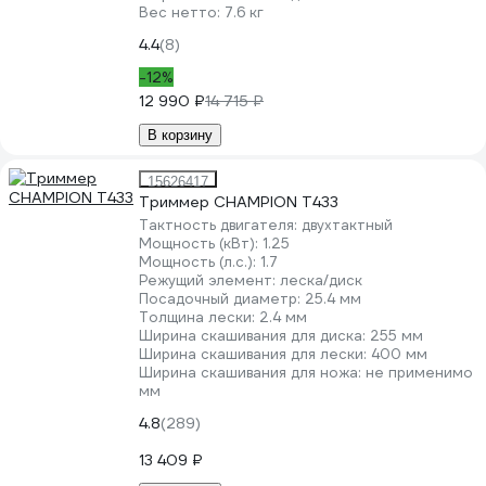
Вес нетто:
7.6 кг
4.4
(8)
-12%
12 990 ₽
14 715 ₽
В корзину
15626417
Триммер CHAMPION Т433
Тактность двигателя:
двухтактный
Мощность (кВт):
1.25
Мощность (л.с.):
1.7
Режущий элемент:
леска/диск
Посадочный диаметр:
25.4 мм
Толщина лески:
2.4 мм
Ширина скашивания для диска:
255 мм
Ширина скашивания для лески:
400 мм
Ширина скашивания для ножа:
не применимо
мм
4.8
(289)
13 409 ₽