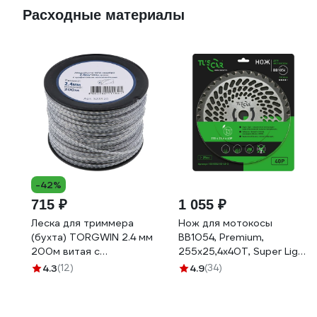
Расходные материалы
-42%
715 ₽
1 055 ₽
Леска для триммера
Нож для мотокосы
(бухта) TORGWIN 2.4 мм
BB1054, Premium,
200м витая с
255x25,4x40T, Super Light
графитовым
TUSCAR 1031054112-40-2
4.3
(12)
4.9
(34)
наполнителем duoline
серебро S28520