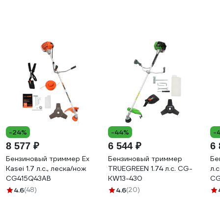
-24%
-44%
-
8 577 ₽
6 544 ₽
6 
Бензиновый триммер Ex
Бензиновый триммер
Бе
Kasei 1.7 л.с., леска/нож
TRUEGREEN 1.74 л.с. CG-
л.
CG415Q43AB
KW13-430
CG
4.6
(48)
4.6
(20)