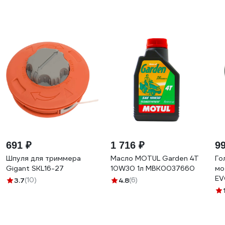
691 ₽
1 716 ₽
9
Шпуля для триммера
Масло MOTUL Garden 4T
Го
Gigant SKL16-27
10W30 1л MBK0037660
мо
EV
3.7
(10)
4.8
(6)
ко
уп