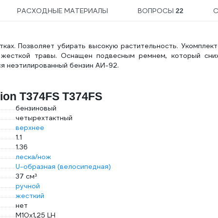
РАСХОДНЫЕ МАТЕРИАЛЫ
ВОПРОСЫ
22
ках. Позволяет убирать высокую растительность. Укомплект
 жесткой травы. Оснащен подвесным ремнем, который сни
ся неэтилированный бензин АИ-92.
ion Т374FS Т374FS
бензиновый
четырехтактный
верхнее
1.1
1.36
леска/нож
U-образная (велосипедная)
37 см³
ручной
жесткий
нет
М10х1,25 LH