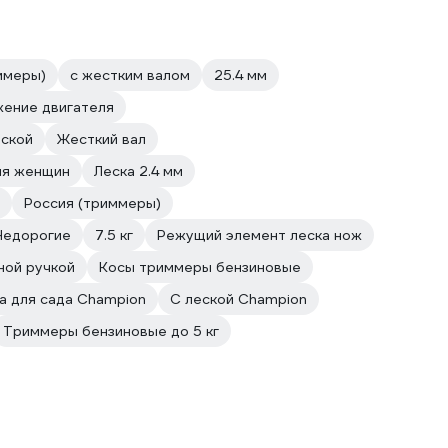
ммеры)
с жестким валом
25.4 мм
жение двигателя
еской
Жесткий вал
ля женщин
Леска 2.4 мм
Россия (триммеры)
Недорогие
7.5 кг
Режущий элемент леска нож
ной ручкой
Косы триммеры бензиновые
а для сада Champion
С леской Champion
Триммеры бензиновые до 5 кг