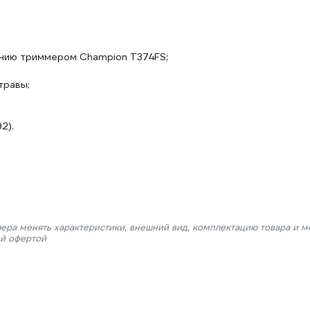
ению триммером Champion Т374FS;
травы;
2).
лера менять характеристики, внешний вид, комплектацию товара и м
ой офертой