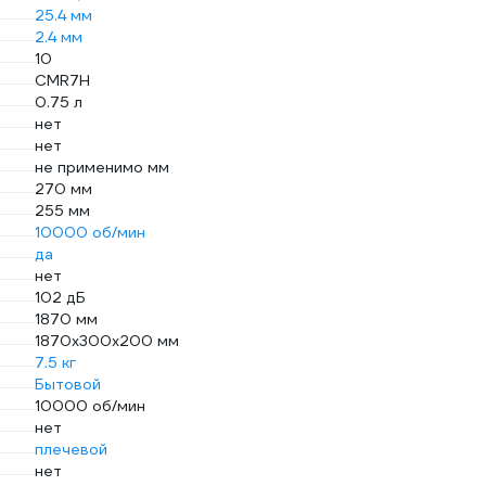
25.4 мм
2.4 мм
10
CMR7H
0.75 л
нет
нет
не применимо мм
270 мм
255 мм
10000 об/мин
да
нет
102 дБ
1870 мм
1870х300х200 мм
7.5 кг
Бытовой
10000 об/мин
нет
плечевой
нет