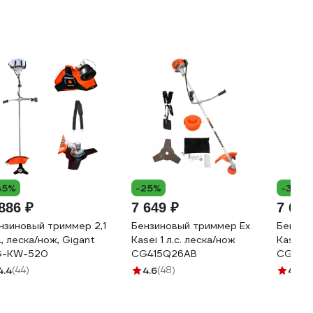
45%
-25%
-30%
886 ₽
7 649 ₽
7 649
нзиновый триммер 2,1
Бензиновый триммер Ex
Бензин
с., леска/нож, Gigant
Kasei 1 л.с. леска/нож
Kasei 1
-KW-520
CG415Q26AB
CG415
4.4
(44)
4.6
(48)
4.6
(4