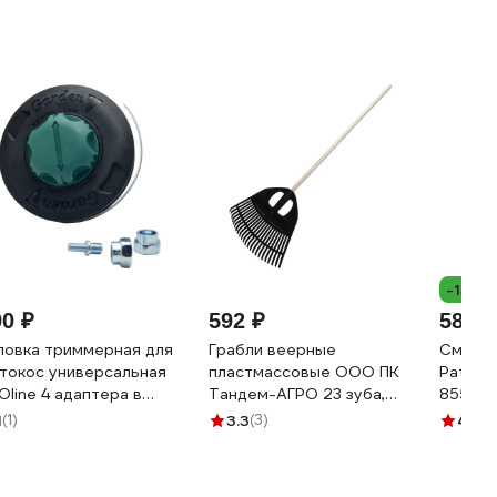
-13%
90 ₽
592 ₽
583 ₽
ловка триммерная для
Грабли веерные
Смазка
токос универсальная
пластмассовые ООО ПК
Patriot
Oline 4 адаптера в
Тандем-АГРО 23 зуба,
85540
мплекте, нейлон,
ЧЕРНЫЕ, ширина рабочей
1
(1)
3.3
(3)
4.8
(2
аковка пакет THUNIEVO
части 500мм, с
деревянным черенком
Ф25мм 1200мм, 1 сорт