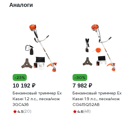
Аналоги
-23%
-30%
10 192 ₽
7 982 ₽
Бензиновый триммер Ex
Бензиновый триммер Ex
Kasei 1.2 л.с., леска/нож
Kasei 1.9 л.с., леска/нож
3GC436
CG415Q52AB
4.5
(20)
4.6
(48)