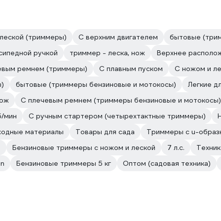
леской (триммеры)
С верхним двигателем
бытовые (три
сипедной ручкой
триммер - леска, нож
Верхнее располо
евым ремнем (триммеры)
С плавным пуском
С ножом и л
)
бытовые (триммеры бензиновые и мотокосы)
Легкие д
нож
С плечевым ремнем (триммеры бензиновые и мотокосы)
/мин
С ручным стартером (четырехтактные триммеры)
сходные материалы
Товары для сада
Триммеры с u-образ
ы
Бензиновые триммеры с ножом и леской
7 л.с.
Техник
on
Бензиновые триммеры 5 кг
Оптом (садовая техника)