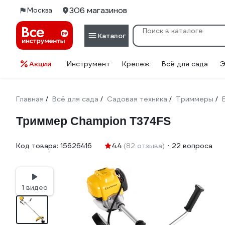
306 магазинов
Москва
Каталог
Акции
Инструмент
Крепеж
Всё для сада
Э
Главная
Всё для сада
Садовая техника
Триммеры
/
/
/
/
Триммер Champion Т374FS
Код товара:
15626416
4.4
(82 отзыва)
22 вопроса
1 видео