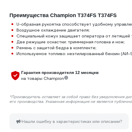
Преимущества Champion Т374FS Т374FS
U-образная рукоятка способствует удобному управл
Воздушное охлаждение двигателя;
Специальный кожух защищает оператора от летящей 
Две режущие оснастки: триммерная головка и нож;
Ремень с защитой бедра в комплекте;
Используемое топливо: неэтилированный бензин (АИ-9
Гарантия производителя 12 месяцев
на товары Champion
*Производитель оставляет за собой право без уведомления ди
его производства. Указанная информация не является публичн
Нашли ошибку в характеристиках или описании?