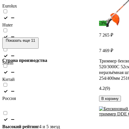
Eurolux
-3%
Huter
7 265 ₽
Показать еще 11
Patriot
7 469 ₽
Страна производства
Триммер бенз
Sturm
520/3000C 52см
неразъёмная ш
254/400мм 251
Китай
4.2
(9)
Россия
В корзину
Высокий рейтинг
4 и 5 звезд