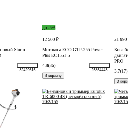
до -5%
12 500 ₽
21 990
новый Sturm
Мотокоса ECO GTP-255 Power
Коса б
2
Plus EC1551-5
двига
PRO
4.8
(86)
32429615
25854443
3.7
(17)
В корзину
В корз