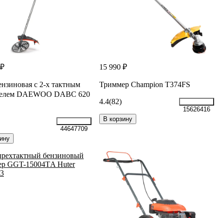
 ₽
15 990 ₽
ензиновая c 2-х тактным
Триммер Champion Т374FS
телем DAEWOO DABC 620
4.4
(82)
15626416
В корзину
44647709
ину