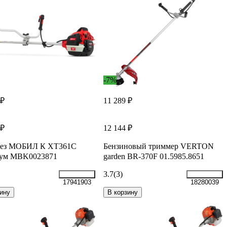
-7%
 ₽
11 289 ₽
 ₽
12 144 ₽
рез МОБИЛ К XT361C
Бензиновый триммер VERTON
ум MBK0023871
garden BR-370F 01.5985.8651
3.7
(3)
17941903
18280039
ину
В корзину