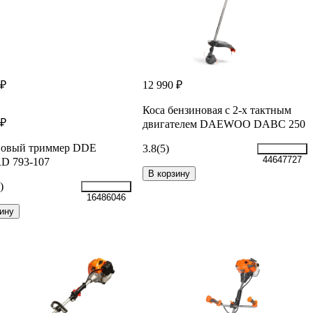
 ₽
12 990 ₽
Коса бензиновая c 2-х тактным
 ₽
двигателем DAEWOO DABC 250
новый триммер DDE
3.8
(5)
44647727
D 793-107
В корзину
)
16486046
ину