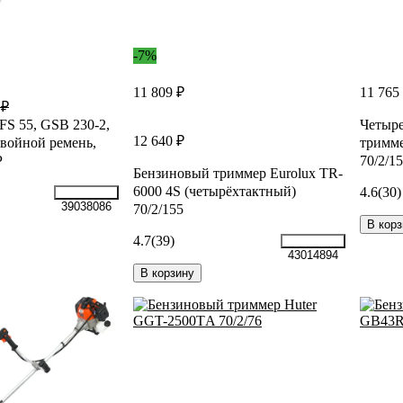
-7%
11 809 ₽
11 765
 ₽
 FS 55, GSB 230-2,
Четыр
12 640 ₽
двойной ремень,
тримм
P
70/2/1
Бензиновый триммер Eurolux TR-
6000 4S (четырёхтактный)
4.6
(30)
39038086
70/2/155
В корз
4.7
(39)
43014894
В корзину