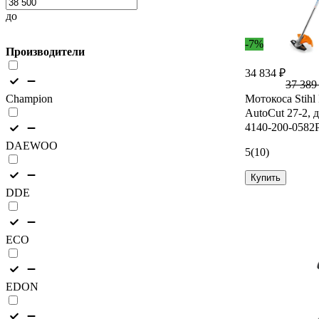
до
-7%
Производители
34 834 ₽
37 389
Champion
Мотокоса Stihl
AutoCut 27-2, 
4140-200-0582
DAEWOO
5
(10)
Купить
DDE
ECO
EDON