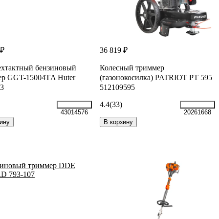
 ₽
36 819 ₽
ехтактный бензиновый
Колесный триммер
ер GGT-15004ТA Huter
(газонокосилка) PATRIOT PT 595
53
512109595
4.4
(33)
43014576
20261668
ину
В корзину