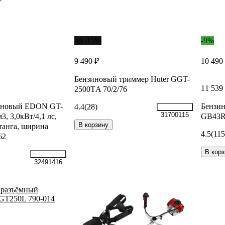
до -15%
-9%
9 490 ₽
10 490
Бензиновый триммер Huter GGT-
11 539
2500ТA 70/2/76
иновый EDON GT-
Бензи
4.4
(28)
31700115
3, 3,0кВт/4,1 лс,
GB43R
В корзину
танга, ширина
4.5
(115
62
В корз
32491416