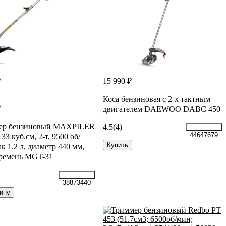
₽
15 990 ₽
Коса бензиновая c 2-х тактным
₽
двигателем DAEWOO DABC 450
ер бензиновый MAXPILER
4.5
(4)
44647679
, 33 куб.см, 2-т, 9500 об/
Купить
ак 1.2 л, диаметр 440 мм,
 ремень MGT-31
38873440
ину