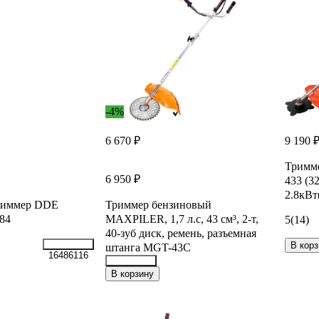
-4%
6 670 ₽
9 190 
Тримм
6 950 ₽
433 (3
2.8кВт
риммер DDE
Триммер бензиновый
84
MAXPILER, 1,7 л.с, 43 см³, 2-т,
5
(14)
40-зуб диск, ремень, разъемная
В корз
штанга MGT-43C
16486116
42599829
В корзину