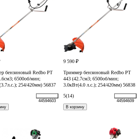
₽
9 590 ₽
ер бензиновый Redbo PT
Триммер бензиновый Redbo PT
2.6см3; 6500об/мин;
443 (42.7см3; 6500об/мин;
(3.7л.с.); 254/420мм) 56837
3.0кВт(4.0 л.с.); 254/420мм) 56838
5
(14)
44594603
44594609
ину
В корзину