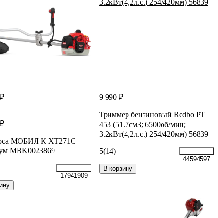
 ₽
9 990 ₽
Триммер бензиновый Redbo PT
 ₽
453 (51.7см3; 6500об/мин;
3.2кВт(4,2л.с.) 254/420мм) 56839
оса МОБИЛ К XT271C
ум MBK0023869
5
(14)
44594597
В корзину
17941909
ину