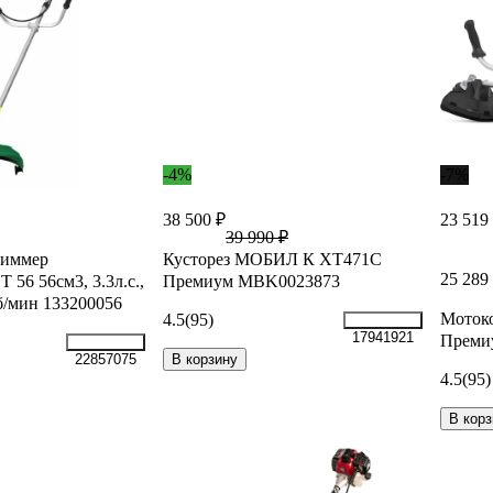
-4%
-7%
38 500 ₽
23 519
39 990 ₽
риммер
Кусторез МОБИЛ К XT471C
25 289
56 56см3, 3.3л.с.,
Премиум MBK0023873
б/мин 133200056
Моток
4.5
(95)
17941921
Преми
В корзину
22857075
4.5
(95)
В корз