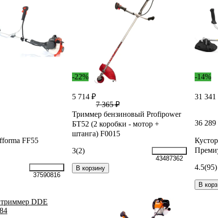
-22%
-14%
5 714 ₽
31 341
7 365 ₽
Триммер бензиновый Profipower
36 289
БТ52 (2 коробки - мотор +
штанга) F0015
fforma FF55
Кусто
Преми
3
(2)
43487362
4.5
(95)
В корзину
37590816
В корз