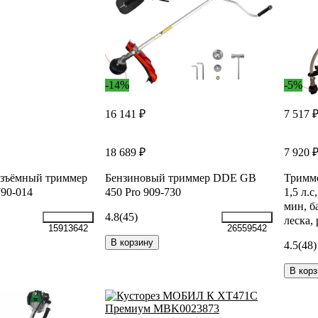
-14%
-5%
16 141 ₽
7 517 
18 689 ₽
7 920 
азъёмный триммер
Бензиновый триммер DDE GB
Тримм
90-014
450 Pro 909-730
1,5 л.с
мин, б
4.8
(45)
леска,
15913642
26559542
В корзину
4.5
(48)
В корз