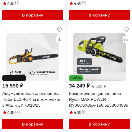
4.5
4.6
(11)
(33)
В корзину
В корзину
до -15%
-26%
15 590 ₽
34 249 ₽
46 500 ₽
Аккумуляторная электропила
Бесщеточная цепная пила
Huter ELS-40-4 Li в комплекте
Ryobi MAX POWER
с АКБ и ЗУ 70/10/25
RY36CSX35A-150 5133004596
4.6
4.8
(44)
(20)
В корзину
В корзину