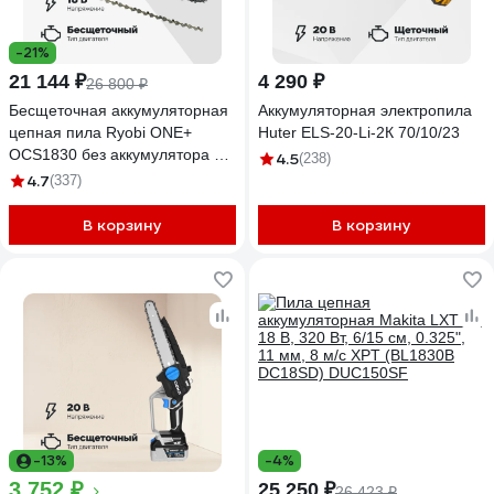
-21%
21 144 ₽
4 290 ₽
26 800 ₽
Бесщеточная аккумуляторная
Аккумуляторная электропила
цепная пила Ryobi ONE+
Huter ELS-20-Li-2К 70/10/23
OCS1830 без аккумулятора в
4.5
(238)
комплекте 5133002829
4.7
(337)
В корзину
В корзину
-13%
-4%
3 752 ₽
25 250 ₽
26 423 ₽