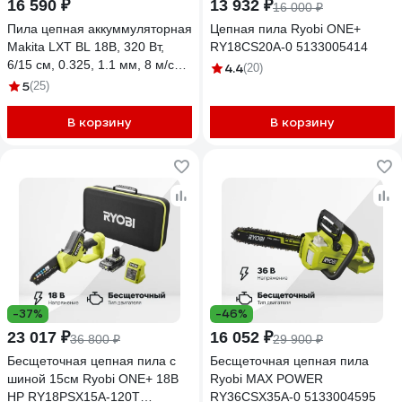
16 590 ₽
13 932 ₽
16 000 ₽
Пила цепная аккуммуляторная
Цепная пила Ryobi ONE+
Makita LXT BL 18В, 320 Вт,
RY18CS20A-0 5133005414
6/15 см, 0.325, 1.1 мм, 8 м/с
4.4
(20)
XPT DUC150Z
5
(25)
В корзину
В корзину
-37%
-46%
23 017 ₽
16 052 ₽
36 800 ₽
29 900 ₽
Бесщеточная цепная пила с
Бесщеточная цепная пила
шиной 15см Ryobi ONE+ 18В
Ryobi MAX POWER
НР RY18PSX15A-120T
RY36CSX35A-0 5133004595