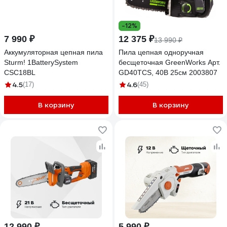
-12%
7 990 ₽
12 375 ₽
13 990 ₽
Аккумуляторная цепная пила
Пила цепная одноручная
Sturm! 1BatterySystem
бесщеточная GreenWorks Арт.
CSC18BL
GD40TCS, 40В 25см 2003807
4.5
4.6
(17)
(45)
В корзину
В корзину
12 990 ₽
5 990 ₽