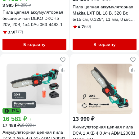
3 965 ₽
4 290 ₽
Пила цепная аккумуляторная
Пила цепная аккумуляторная
Makita LXT BL 18 В, 320 Вт,
бесщеточная DEKO DKCHS
6/15 см, 0.325", 11 мм, 8 м/с
20V, 20В, 1x4.0Ач 063-4483-1
XPT (BL1830B DC18SD)
4.7
(60)
3.9
DUC150SF
(172)
В корзину
В корзину
-17%
16 581 ₽
13 990 ₽
17 488 ₽
19 990 ₽
Аккумуляторная цепная пила
Аккумуляторная цепная пила
DCA 1 АКБ 4.0 А*ч ADML20081
DCA 2 АКБ 4.0 А*ч ADML20081