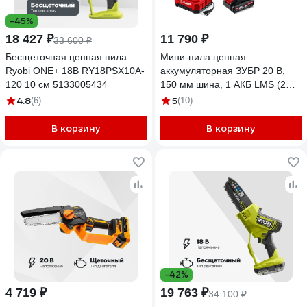
-45%
18 427 ₽
11 790 ₽
33 600 ₽
Бесщеточная цепная пила
Мини-пила цепная
Ryobi ONE+ 18В RY18PSX10A-
аккумуляторная ЗУБР 20 В,
120 10 см 5133005434
150 мм шина, 1 АКБ LMS (2
Ач), ПЦБ-2015-21
4.8
5
(6)
(10)
В корзину
В корзину
-42%
4 719 ₽
19 763 ₽
34 100 ₽