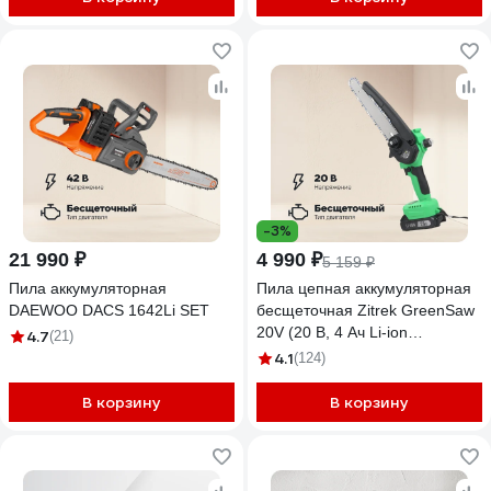
-3%
21 990 ₽
4 990 ₽
5 159 ₽
Пила аккумуляторная
Пила цепная аккумуляторная
DAEWOO DACS 1642Li SET
бесщеточная Zitrek GreenSaw
20V (20 В, 4 Ач Li-ion
4.7
(21)
аккумулятор 1 шт, 2 Ач Li-ion
4.1
(124)
аккумулятор 1 шт, ЗУ) 082-
1858-1
В корзину
В корзину