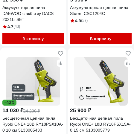
Аккумуляторная пила
Аккумуляторная цепная пила
DAEWOO с акб и зу DACS
Sturm! CSC1204C
2021Li SET
4.9
(37)
4.7
(43)
В корзину
В корзину
-42%
14 030 ₽
25 900 ₽
24 200 ₽
Бесщеточная цепная пила
Бесщеточная цепная пила
Ryobi ONE+ 18В RY18PSX10A-
Ryobi ONE+ 18В RY18PSX15A-
0 10 см 5133005433
0 15 см 5133005779