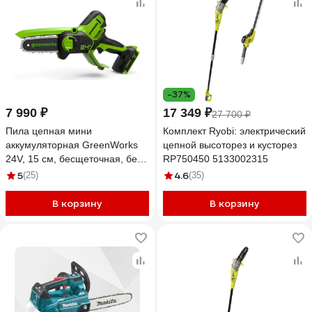
-37%
7 990 ₽
17 349 ₽
27 700 ₽
Пила цепная мини
Комплект Ryobi: электрический
аккумуляторная GreenWorks
цепной высоторез и кусторез
24V, 15 см, бесщеточная, без
RP750450 5133002315
АКБ и ЗУ 2008707
5
4.6
(25)
(35)
В корзину
В корзину