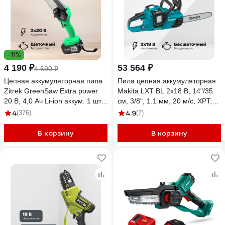
-11%
4 190 ₽
53 564 ₽
4 690 ₽
Цепная аккумуляторная пила
Пила цепная аккумуляторная
Zitrek GreenSaw Extra power
Makita LXT BL 2x18 В, 14"/35
20 В, 4,0 Ач Li-ion аккум. 1 шт,
см, 3/8", 1.1 мм, 20 м/с, XPT,
2,0 Ач Li-ion аккум. 1шт, ЗУ
(2xBL1850B, DC18SH)
4
4.9
(376)
(7)
082-1851
DUC353CT2
В корзину
В корзину