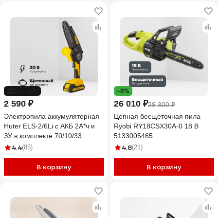
до -4%
-8%
2 590 ₽
26 010 ₽
28 300 ₽
Электропила аккумуляторная
Цепная бесщеточная пила
Huter ELS-2/6Li с АКБ 2А*ч и
Ryobi RY18CSX30A-0 18 В
ЗУ в комплекте 70/10/33
5133005465
4.4
4.8
(85)
(21)
В корзину
В корзину