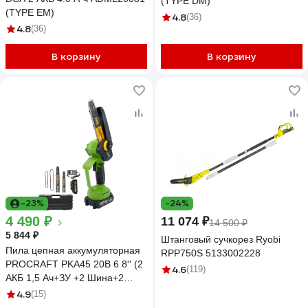
(TYPE DM)
(TYPE EM)
4.8
(36)
4.8
(36)
В корзину
В корзину
-23%
-24%
4 490 ₽
11 074 ₽
14 500 ₽
5 844 ₽
Штанговый сучкорез Ryobi
Пила цепная аккумуляторная
RPP750S 5133002228
PROCRAFT PKA45 20В 6 8'' (2
4.6
(119)
АКБ 1,5 Ач+ЗУ +2 Шина+2
Цепи) Кейс PKA45-2b-c
4.9
(15)