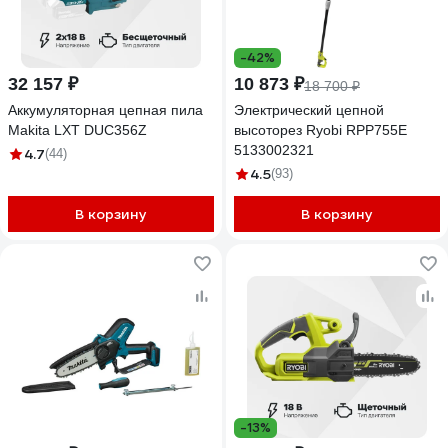
-42%
32 157 ₽
10 873 ₽
18 700 ₽
Аккумуляторная цепная пила
Электрический цепной
Makita LXT DUC356Z
высоторез Ryobi RPP755E
5133002321
4.7
(44)
4.5
(93)
В корзину
В корзину
-13%