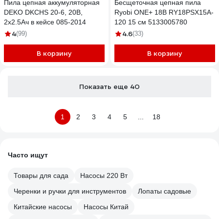
Пила цепная аккумуляторная
Бесщеточная цепная пила
DEKO DKCHS 20-6, 20В,
Ryobi ONE+ 18В RY18PSX15A-
2x2.5Ач в кейсе 085-2014
120 15 см 5133005780
4
4.6
(99)
(33)
В корзину
В корзину
Показать еще 40
1
2
3
4
5
...
18
Часто ищут
Товары для сада
Насосы 220 Вт
Черенки и ручки для инструментов
Лопаты садовые
Китайские насосы
Насосы Китай