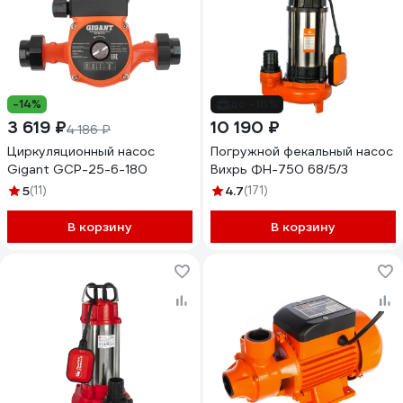
-14%
до -16%
3 619 ₽
10 190 ₽
4 186 ₽
Циркуляционный насос
Погружной фекальный насос
Gigant GСP-25-6-180
Вихрь ФН-750 68/5/3
5
(11)
4.7
(171)
В корзину
В корзину