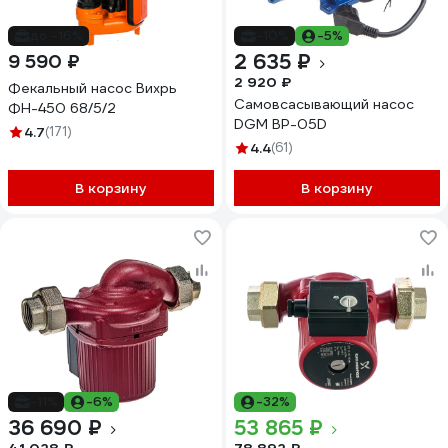
до -16%
-10%
-5%
2 635 ₽
9 590 ₽
2 920 ₽
Фекальный насос Вихрь
Самовсасывающий насос
ФН-450 68/5/2
DGM BP-05D
4.7
(171)
4.4
(61)
В корзину
В корзину
-11%
-6%
-32%
36 690 ₽
53 865 ₽