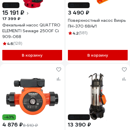
-13%
до -3%
15 191 ₽
3 490 ₽
17 399 ₽
Поверхностный насос Вихрь
Фекальный насос QUATTRO
ПН-370 68/4/1
ELEMENTI Sewage 2500F Ci
4.2
(581)
909-068
4.6
(128)
В корзину
В корзину
-43%
до -6%
4 876 ₽
13 390 ₽
8 510 ₽