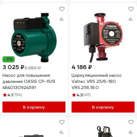
-11%
3 025 ₽
4 186 ₽
3 380 ₽
Насос для повышения
Циркуляционный насос
давления OASIS CP-15/9
Valtec VRS 25/6-180
4640130924591
VRS.256.18.0
4.1
(194)
4.3
(49)
В корзину
В корзину