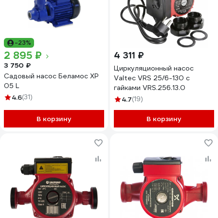
-23%
2 895 ₽
4 311 ₽
3 750 ₽
Циркуляционный насос
Садовый насос Беламос XP
Valtec VRS 25/6-130 с
05 L
гайками VRS.256.13.0
4.6
(31)
4.7
(19)
В корзину
В корзину