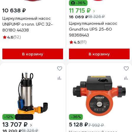
-36%
11 715 ₽
10 638 ₽
16 069 ₽
18 326 ₽
Циркуляционный насос
Циркуляционный насос
UNIPUMP отопл. UPС 32-
Grundfos UPS 25-60
80180 44338
98368443
4.6
(52)
4.5
(81)
В корзину
В корзину
-12%
-25%
-36%
13 707 ₽
5 128 ₽
7 992 ₽
16 200 ₽
18 326 ₽