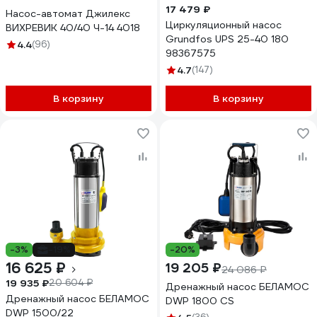
17 479 ₽
Насос-автомат Джилекс
Циркуляционный насос
ВИХРЕВИК 40/40 Ч-14 4018
Grundfos UPS 25-40 180
4.4
(96)
98367575
4.7
(147)
В корзину
В корзину
-3%
-19%
-20%
16 625 ₽
19 205 ₽
24 086 ₽
19 935 ₽
20 604 ₽
Дренажный насос БЕЛАМОС
Дренажный насос БЕЛАМОС
DWP 1800 CS
DWP 1500/22