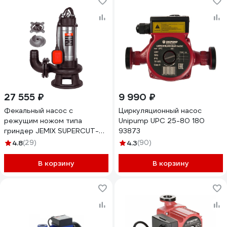
27 555 ₽
9 990 ₽
Фекальный насос с
Циркуляционный насос
режущим ножом типа
Unipump UPС 25-80 180
гриндер JEMIX SUPERCUT-
93873
2200 87567
4.8
(29)
4.3
(90)
В корзину
В корзину