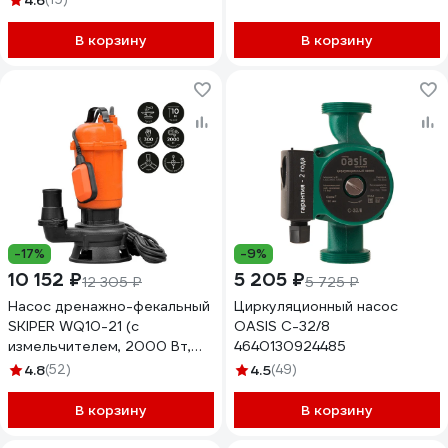
4.6
В корзину
В корзину
-17%
-9%
10 152 ₽
5 205 ₽
12 305 ₽
5 725 ₽
Насос дренажно-фекальный
Циркуляционный насос
SKIPER WQ10-21 (с
OASIS C-32/8
измельчителем, 2000 Вт,
4640130924485
300 л/мин, чугун, попл. выкл.)
4.8
(52)
4.5
(49)
00-00010872
В корзину
В корзину