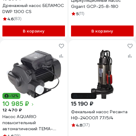
Циркуляционный насос
Дренажный насос БЕЛАМОС
Gigant GСP-25-8-180
DWP 1300 CS
5
(11)
4.6
(83)
В корзину
В корзину
-12%
до -24%
10 985 ₽
15 190 ₽
12 470 ₽
Фекальный насос Ресанта
Насос AQUARIO
НФ-24000Л 77/5/4
повысительный
4.8
(37)
автоматический TEMA-
400EA 2400
(19)