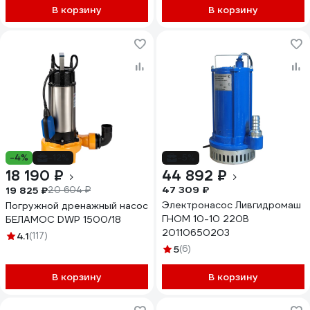
В корзину
В корзину
-4%
-12%
-5%
18 190 ₽
44 892 ₽
47 309 ₽
19 825 ₽
20 604 ₽
Электронасос Ливгидромаш
Погружной дренажный насос
ГНОМ 10-10 220В
БЕЛАМОС DWP 1500/18
20110650203
4.1
(117)
5
(6)
В корзину
В корзину