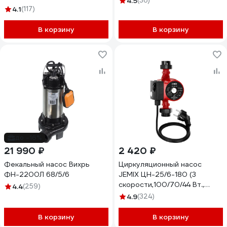
4.5
(36)
4.1
(117)
В корзину
В корзину
до -16%
21 990 ₽
2 420 ₽
Фекальный насос Вихрь
Циркуляционный насос
ФН-2200Л 68/5/6
JEMIX ЦН-25/6-180 (3
скорости,100/70/44 Вт.,
4.4
(259)
производ. 60/45/26 л/мин.)
4.9
(324)
В корзину
В корзину