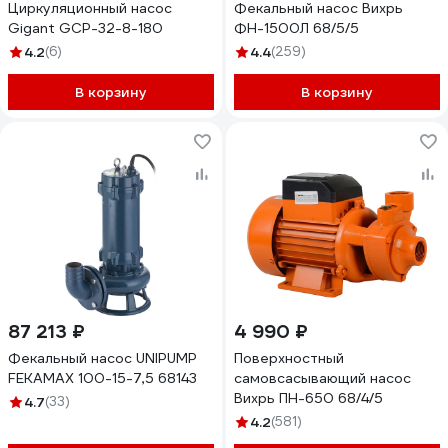
Циркуляционный насос
Фекальный насос Вихрь
Gigant GСP-32-8-180
ФН-1500Л 68/5/5
4.2
(6)
4.4
(259)
В корзину
В корзину
87 213 ₽
4 990 ₽
Фекальный насос UNIPUMP
Поверхностный
FEKAMAX 100-15-7,5 68143
самовсасывающий насос
Вихрь ПН-650 68/4/5
4.7
(33)
4.2
(581)