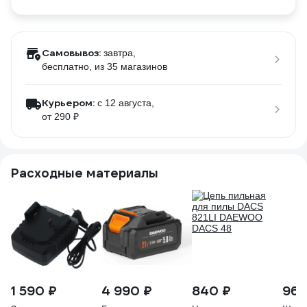
Самовывоз:
завтра,
бесплатно
, из 35 магазинов
Курьером:
c 12 августа,
от 290 ₽
Расходные материалы
1 590 ₽
4 990 ₽
840 ₽
960