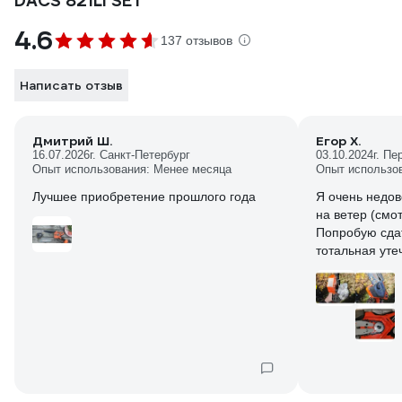
DACS 821Li SET
4.6
137 отзывов
Написать отзыв
Дмитрий Ш.
Егор Х.
16.07.2026
г. Санкт-Петербург
03.10.2024
г. П
Опыт использования: Менее месяца
Опыт использо
Лучшее приобретение прошлого года
Я очень недов
на ветер (смо
Попробую сдать
тотальная утеч
неустранимый
недостаток, к
расходам на 
загрязнению п
возможной по
возможности н
просят за так
без проблем 