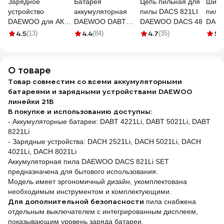
Зарядное
Батарея
Цепь пильная для
Шина
устройство
аккумуляторная
пилы DACS 821LI
пил
DAEWOO для АКБ,
DAEWOO DABT
DAEWOO DACS 48
DACS
21В DACH 2521Li
5021Li
4.5
4.4
4.7
5
(13)
(84)
(35)
(1
О товаре
Товар совместим со всеми аккумуляторными
батареями и зарядными устройствами DAEWOO
линейки 21В
В покупке и использованию доступны:
- Аккумуляторные батареи: DABT 4221Li, DABT 5021Li, DABT
8221Li
- Зарядные устройства: DACH 2521Li, DACH 5021Li, DACH
4021Li, DACH 8021Li
Аккумуляторная пила DAEWOO DACS 821Li SET
предназначена для бытового использования.
Модель имеет эргономичный дизайн, укомплектована
необходимым инструментом и комплектующими.
Для дополнительной безопасности
пила снабжена
отдельным выключателем с интегрированным дисплеем,
показывающим уровень заряда батареи.