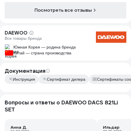
ручную садову
топорик и пр
Посмотреть все отзывы
бензопилу (мо
масложора)! Р
не выдержал! 
DAEWOO
Все товары бренда
Южная Корея — родина бренда
Китай — страна производства
Документация
Инструкция
Сертификат дилера
Сертификаты соо
Вопросы и ответы о DAEWOO DACS 821Li
SET
Анна Д.
Ильдар