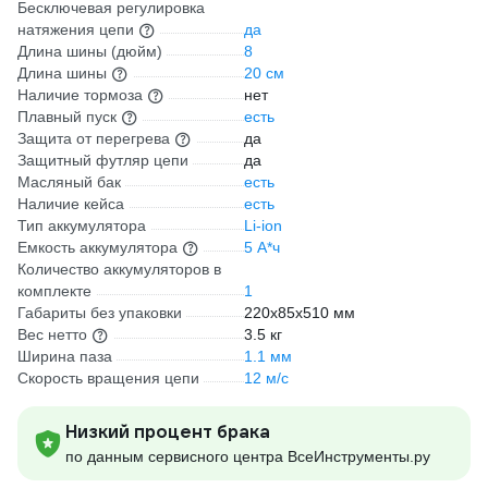
Бесключевая регулировка
натяжения цепи
да
Длина шины (дюйм)
8
Длина шины
20 см
Наличие тормоза
нет
Плавный пуск
есть
Защита от перегрева
да
Защитный футляр цепи
да
Масляный бак
есть
Наличие кейса
есть
Тип аккумулятора
Li-ion
Емкость аккумулятора
5 А*ч
Количество аккумуляторов в
комплекте
1
Габариты без упаковки
220х85х510 мм
Вес нетто
3.5 кг
Ширина паза
1.1 мм
Скорость вращения цепи
12 м/с
Низкий процент брака
по данным сервисного центра ВсеИнструменты.ру