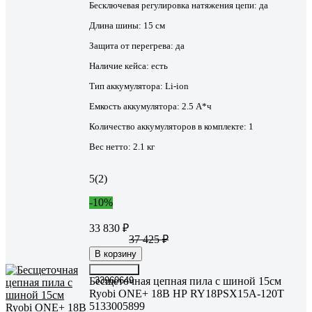
Бесключевая регулировка натяжения цепи:
да
Длина шины:
15 см
Защита от перегрева:
да
Наличие кейса:
есть
Тип аккумулятора:
Li-ion
Емкость аккумулятора:
2.5 А*ч
Количество аккумуляторов в комплекте:
1
Вес нетто:
2.1 кг
5
(2)
-10%
33 830 ₽
37 425 ₽
В корзину
Бесщеточная цепная пила с шиной 15см
33960649
Ryobi ONE+ 18В НР RY18PSX15A-120T
5133005899