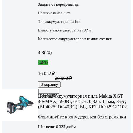
Защита от перегрева:
да
Наличие кейса:
нет
Тип аккумулятора:
Li-ion
Емкость аккумулятора:
нет А*ч
Количество аккумуляторов в комплекте:
нет
4.8
(20)
-46%
16 052 ₽
29 900 ₽
В корзину
Цепная аккумуляторная пила Makita XGT
41912267
40vMAX, 590Вт, 6/15см, 0,325, 1,1мм, 8м/с,
(BL4025; DC40RC), BL, XPT UC029GD102
Формируйте крону деревьев без стремянки
Шаг цепи:
0.325 дюйм