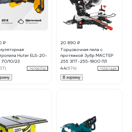
0 ₽
20 890 ₽
муляторная
Торцовочная пила с
тропила Huter ELS-20-
протяжкой Зубр МАСТЕР
К 70/10/23
255 ЗПТ-255-1800 ПЛ
37)
4.4
(874)
29298704
15561448
рзину
В корзину