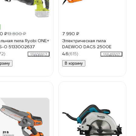
%
90 ₽
13 800 ₽
7 990 ₽
льная пила Ryobi ONE+
Электрическая пила
S-0 5133002637
DAEWOO DACS 2500E
72)
4.6
(615)
15606917
15545507
рзину
В корзину