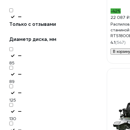
-42%
22 087 ₽
Только с отзывами
Распилов
станиной
RTS1800
Диаметр диска, мм
4.1
(547)
В корзин
85
89
125
130