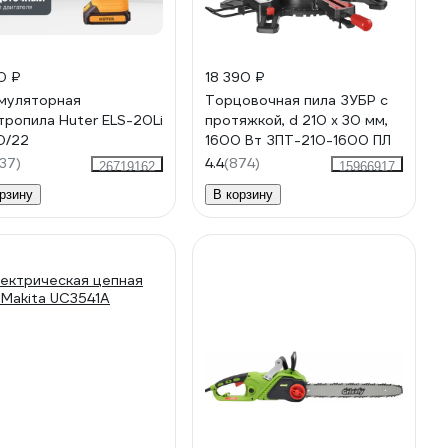
0 ₽
18 390 ₽
муляторная
Торцовочная пила ЗУБР с
тропила Huter ELS-20Li
протяжкой, d 210 х 30 мм,
0/22
1600 Вт ЗПТ-210-1600 ПЛ
37)
4.4
(874)
26719162
15966917
рзину
В корзину