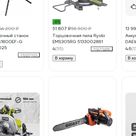
-8%
44 200 ₽
51 807 ₽
56 500 ₽
13 9
очный станок
Торцовочная пила Ryobi
Акку
S1800EF-G
EMS305RG 5133002861
DAEW
025
4
(55)
4.6
(1
15623486
15502103
В корзину
В ко
у