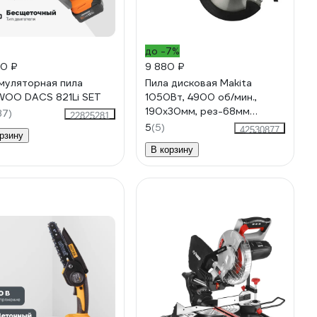
до -7%
90 ₽
9 880 ₽
муляторная пила
Пила дисковая Makita
OO DACS 821Li SET
1050Вт, 4900 об/мин.,
190х30мм, рез-68мм
37)
22825281
M5802B
5
(5)
42530877
рзину
В корзину