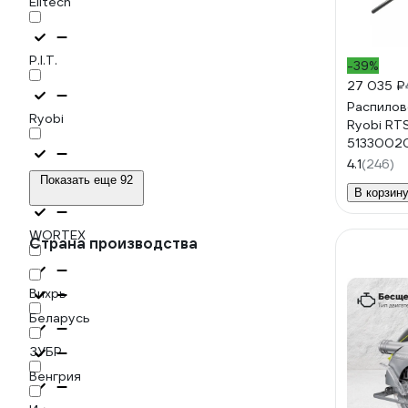
Elitech
P.I.T.
-39%
27 035 ₽
Распилов
Ryobi
Ryobi RT
5133002
4.1
(246)
Sturm
Показать еще 92
В корзин
WORTEX
Страна производства
Вихрь
Беларусь
ЗУБР
Венгрия