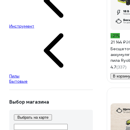
Инструмент
-21%
21 144 ₽
2
Бесщето
аккумуля
пила Ryo
без акку
4.7
(337)
комплект
Пилы
В корзин
Бытовые
Выбор магазина
Выбрать на карте