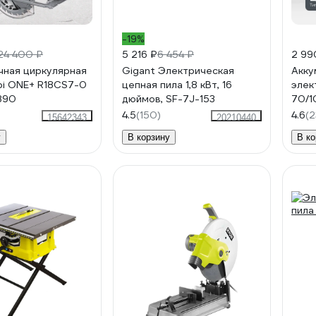
-19%
24 400 ₽
5 216 ₽
6 454 ₽
2 99
ная циркулярная
Gigant Электрическая
Акку
bi ONE+ R18CS7-0
цепная пила 1,8 кВт, 16
элек
890
дюймов, SF-7J-153
70/1
4.5
(150)
4.6
(2
15642343
20210440
у
В корзину
В ко