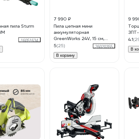
7 990 ₽
9 99
ная пила Sturm
Пила цепная мини
Торц
WM
аккумуляторная
ЗПТ-
GreenWorks 24V, 15 см,
4.1
(2
16051634
бесщеточная, без АКБ и ЗУ
5
(25)
26020355
у
В ко
2008707
В корзину