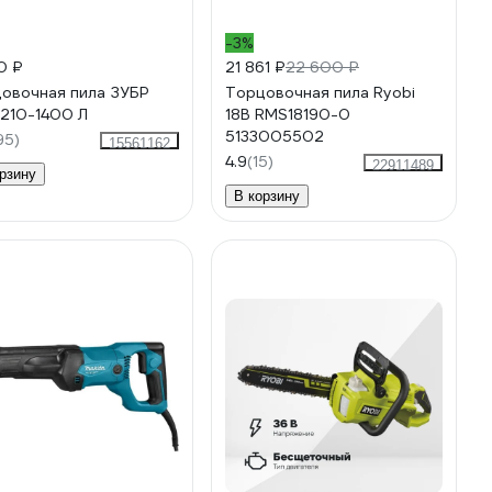
-3%
0 ₽
21 861 ₽
22 600 ₽
овочная пила ЗУБР
Торцовочная пила Ryobi
210-1400 Л
18В RMS18190-0
5133005502
95)
15561162
4.9
(15)
22911489
рзину
В корзину