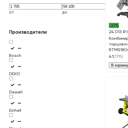
от
до
-37%
Производители
24 013 ₽
Комбини
торцовоч
RTMS180
Bosch
5133002
4.1
(176)
В корзин
DEKO
Dewalt
Einhell