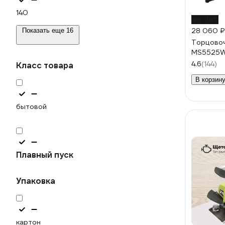
140
до -19%
28 060 ₽
Показать еще 16
Торцовоч
MS5525
4.6
(144)
Класс товара
В корзин
бытовой
Плавный пуск
Упаковка
картон