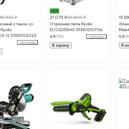
-15%
38 100 ₽
21 079 ₽
24 800 ₽
13 9
очный станок со
Отрезная пила Ryobi
Элек
 Ryobi
ECO2335HG 5133000704
Maki
ES-G 5133002023
4.6
(113)
4.6
(9
15016601
15515594
В корзину
В ко
у