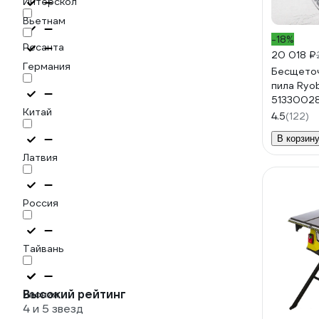
Интерскол
Вьетнам
-18%
Ресанта
20 018 ₽
Германия
Бесщеточ
пила Ryo
5133002
Китай
4.5
(122)
В корзин
Латвия
Россия
Тайвань
Высокий рейтинг
Япония
4 и 5 звезд