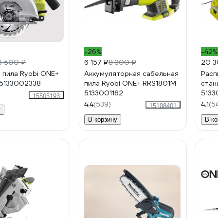
-26%
-42%
6 500 ₽
6 157 ₽
8 300 ₽
20 3
 пила Ryobi ONE+
Аккумуляторная сабельная
Расп
 5133002338
пила Ryobi ONE+ RRS1801M
стан
5133001162
5133
15505193
4.4
(539)
4.1
(5
15108401
у
В корзину
В ко