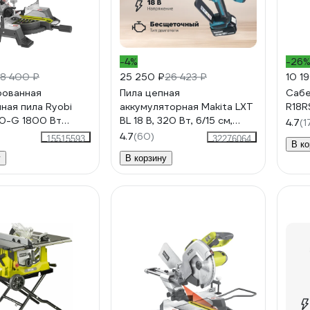
-4%
-26
38 400 ₽
25 250 ₽
26 423 ₽
10 1
рованная
Пила цепная
Сабе
ная пила Ryobi
аккумуляторная Makita LXT
R18R
0-G 1800 Вт
BL 18 В, 320 Вт, 6/15 см,
4.7
(1
152
0.325", 11 мм, 8 м/с XPT
4.7
(60)
15515593
32276064
В ко
(BL1830B DC18SD)
у
В корзину
DUC150SF