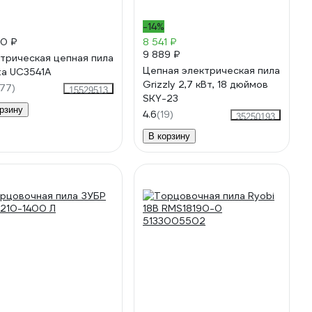
-14%
90 ₽
8 541 ₽
9 889 ₽
трическая цепная пила
Цепная электрическая пила
ta UC3541A
Grizzly 2,7 кВт, 18 дюймов
77)
15529513
SKY-23
рзину
4.6
(19)
35250193
В корзину