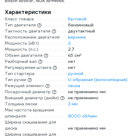
Bosch WSR5F, NGK BPMR8A.
Характеристики
Класс товара
Бытовой
Тип двигателя
бензиновый
Тактность двигателя
двухтактный
Расположение двигателя
верхнее
Мощность (кВт)
2
Мощность (л.с.)
2.7
Объем двигателя
45 см³
Разборный вал
нет
Регулируемая штанга
нет
Тип стартера
ручной
Тип ручки
U-образная (велосипедная)
Режущий элемент
леска
Посадочный диаметр
не применимо мм
Внешний диаметр (дюйм)
не применимо
Толщина лески
3 мм
Max частота вращения
шпинделя
9000 об/мин
Ширина скашивания для
диска
не применимо мм
Ширина скашивания для