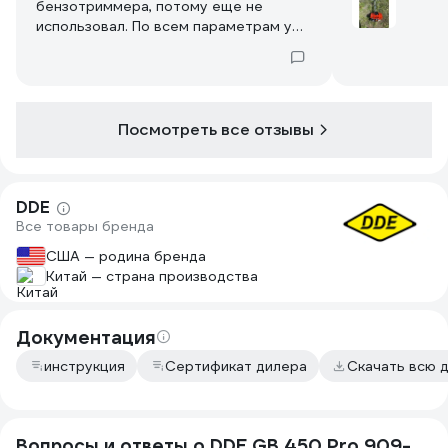
бензотриммера, потому еще не
использовал. По всем параметрам у
него выигрывает. Отмечу, что
используется много отлитых из
металла, а не из пластика
компонентов, приятная и легкая
алюминиевая штанга, мощный
Посмотреть все отзывы
двигатель, жесткий вал привода. Из
доп. плюшек: канистра для
смешивания топлива, ранцевый
DDE
ремень, набор всех необходимых
Все товары бренда
ключей для сборки. Приятным
сюрпризом оказался трехлезвиевый
США — родина бренда
нож для покоса травы, помимо
Китай — страна производства
барабана с леской (в описании и на
фото его не было). Поставляется в 2х
коробках.
Документация
инструкция
Сертификат дилера
Скачать всю 
Вопросы и ответы о DDE GB 450 Pro 909-