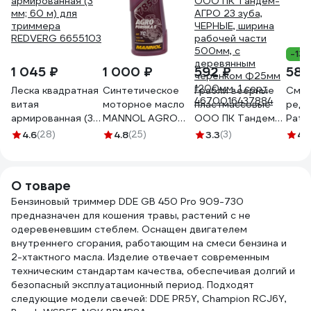
-13
1 045 ₽
1 000 ₽
592 ₽
583
Леска квадратная
Синтетическое
Грабли веерные
Смаз
витая
моторное масло
пластмассовые
реду
армированная (3
MANNOL AGRO
ООО ПК Тандем-
Patri
мм; 60 м) для
FORMULA S, 1 л
АГРО 23 зуба,
AR-4
4.6
(28)
4.8
(25)
3.3
(3)
4.
триммера
6013
ЧЕРНЫЕ, ширина
REDVERG 6655103
рабочей части
500мм, с
О товаре
деревянным
Бензиновый триммер DDE GB 450 Pro 909-730
черенком Ф25мм
предназначен для кошения травы, растений с не
1200мм, 1 сорт
одеревеневшим стеблем. Оснащен двигателем
4670016437884
внутреннего сгорания, работающим на смеси бензина и
2-хтактного масла. Изделие отвечает современным
техническим стандартам качества, обеспечивая долгий и
безопасный эксплуатационный период. Подходят
следующие модели свечей: DDE PR5Y, Champion RCJ6Y,