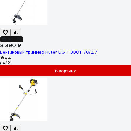
до -7%
8 390 ₽
Бензиновый триммер Huter GGT 1300T 70/2/7
4.4
(1422)
В корзину