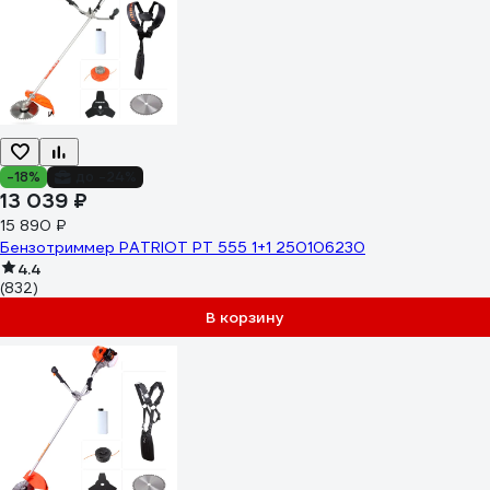
-18%
до -24%
13 039 ₽
15 890 ₽
Бензотриммер PATRIOT PT 555 1+1 250106230
4.4
(832)
В корзину