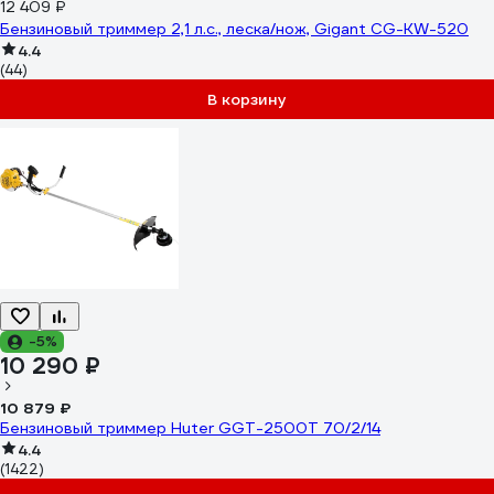
12 409 ₽
Бензиновый триммер 2,1 л.с., леска/нож, Gigant CG-KW-520
4.4
(44)
В корзину
-5%
10 290 ₽
10 879 ₽
Бензиновый триммер Huter GGT-2500Т 70/2/14
4.4
(1422)