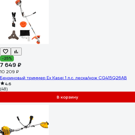
-25%
7 649 ₽
10 209 ₽
Бензиновый триммер Ex Kasei 1 л.с. леска/нож CG415Q26AB
4.6
(48)
В корзину