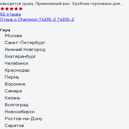
заводится сразу. Приемлемый вес. Удобная горловина для
залива и слива масла. Пробка бензобака не подтекает.
92 отзыва
Удобная горловина залива бензина. Неплохая развесовка.
Отзыв о Champion Т433S-2 Т433S-2
Заведённый двигатель случайно перевернулся вниз клапанами
и не пострадал. Даже обороты холостого хода не упали.
Гера
Масло в цилиндр не попало. Нет вибрации на штанге.
02.03.2020
Москва
Мощный и надежный триммер, очень качественное
Санкт-Петербург
исполнение, о нюансах эксплуатации расскажу в
Нижний Новгород
комментариях.
Екатеринбург
Челябинск
Краснодар
Пермь
Воронеж
Самара
Казань
Волгоград
Новосибирск
Ростов-на-Дону
Саратов