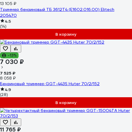
13 105 ₽
Триммер бензиновый ТБ 3612T4 (E1602.016.00) Elitech
205470
4.5
(14)
В корзину
-13%
7 030 ₽
7 525 ₽
8 058 ₽
Бензиновый триммер GGT-443S Huter 70/2/152
4.9
(28)
В корзину
11 765 ₽