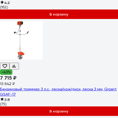
4.2
(162)
В корзину
-43%
7 715 ₽
13 642 ₽
Бензиновый триммер 3 л.с., леска/нож/диск, леска 3 мм, Gigant
GSAF-17
3.8
(75)
В корзину