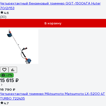
Четырехтактный бензиновый триммер GGT-15004ТA Huter
70/2/153
4.6
(30)
В корзину
-7%
15 615 ₽
16 790 ₽
Четырехтактный триммер M4tsumoto Matsumoto LX-5200 4T
TURBO 722435
4.7