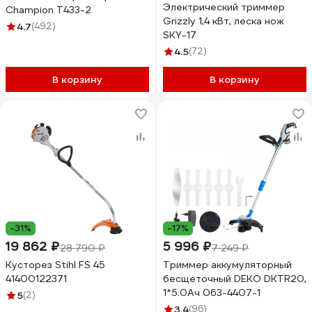
Электрический триммер
Champion Т433-2
Grizzly 1,4 кВт, леска нож
4.7
(492)
SKY-17
4.5
(72)
В корзину
В корзину
-31%
-17%
19 862 ₽
5 996 ₽
28 790 ₽
7 249 ₽
Кусторез Stihl FS 45
Триммер аккумуляторный
41400122371
бесщеточный DEKO DKTR20,
1*5.0Ач 063-4407-1
5
(2)
3.4
(96)