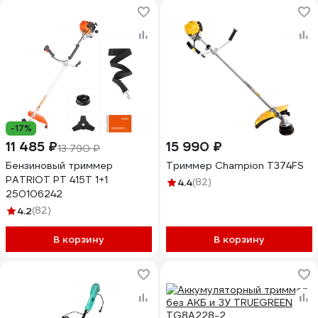
-17%
11 485 ₽
15 990 ₽
13 790 ₽
Бензиновый триммер
Триммер Champion Т374FS
PATRIOT PT 415T 1+1
4.4
(82)
250106242
4.2
(82)
В корзину
В корзину