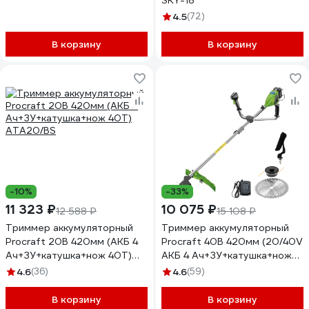
SKY-18
4.5
(72)
В корзину
В корзину
-10%
-33%
11 323 ₽
10 075 ₽
12 588 ₽
15 108 ₽
Триммер аккумуляторный
Триммер аккумуляторный
Procraft 20В 420мм (АКБ 4
Procraft 40В 420мм (20/40V
Ач+ЗУ+катушка+нож 40Т)
АКБ 4 Ач+ЗУ+катушка+нож
ATA20/BS
40Т) ATA40/BS
4.6
(36)
4.6
(59)
В корзину
В корзину