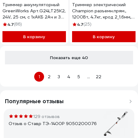
Триммер аккумуляторный
Триммер электрический
GreenWorks Арт.G24LT25К2,
Champion разъемн.прям.,
24V, 25 см, с 1хАКБ 2Ач и ЗУ
1200Вт, 4.7кг, крод 2_1.6мм,
2107207SA
430мм + нож 3_255мм, P-
4.7
(86)
4.7
(25)
ручка ET1201
В корзину
В корзину
Показать еще 40
1
2
3
4
5
...
22
Популярные отзывы
129 отзывов
Отзыв о Ставр ТЭ-1400Р 9050200076