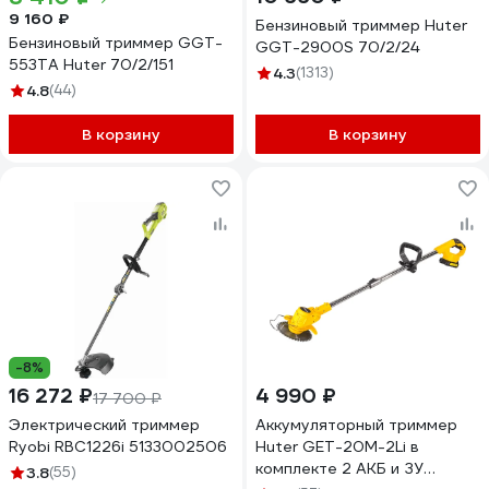
9 160 ₽
Бензиновый триммер Huter
Бензиновый триммер GGT-
GGT-2900S 70/2/24
553TA Huter 70/2/151
4.3
(1313)
4.8
(44)
В корзину
В корзину
-8%
16 272 ₽
4 990 ₽
17 700 ₽
Электрический триммер
Аккумуляторный триммер
Ryobi RBC1226i 5133002506
Huter GET-20M-2Li в
комплекте 2 АКБ и ЗУ
3.8
(55)