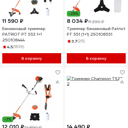
-29%
11 590 ₽
8 034 ₽
11 290 ₽
Бензиновый триммер
Триммер бензиновый Patriot
PATRIOT PT 553 1+1
PT 551 (1+1) 250108551
250108444
3.7
(26)
4.5
(1839)
В корзину
В корзину
-7%
12 010 ₽
14 490 ₽
12 890 ₽