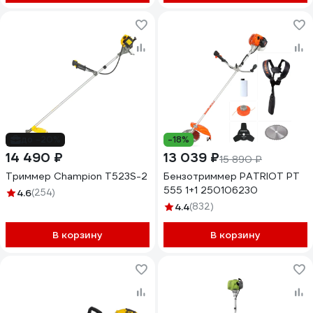
до -20%
-18%
14 490 ₽
13 039 ₽
15 890 ₽
Триммер Champion Т523S-2
Бензотриммер PATRIOT PT
555 1+1 250106230
4.6
(254)
4.4
(832)
В корзину
В корзину