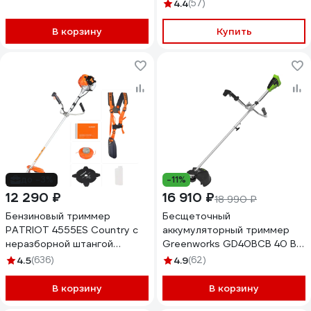
70/1/67
4.4
(57)
В корзину
Купить
до -3%
-11%
12 290 ₽
16 910 ₽
18 990 ₽
Бензиновый триммер
Бесщеточный
PATRIOT 4555ES Country с
аккумуляторный триммер
неразборной штангой
Greenworks GD40BCB 40 В
250108045
2105707
4.5
(636)
4.9
(62)
В корзину
В корзину