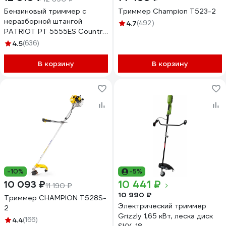
Бензиновый триммер с
Триммер Champion Т523-2
неразборной штангой
4.7
(492)
PATRIOT PT 5555ES Country
250108055
4.5
(636)
В корзину
В корзину
-10%
-5%
10 441 ₽
10 093 ₽
11 190 ₽
10 990 ₽
Триммер CHAMPION T528S-
Электрический триммер
2
Grizzly 1,65 кВт, леска диск
4.4
(166)