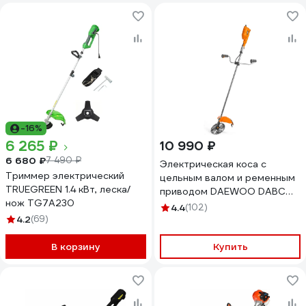
-16%
6 265 ₽
10 990 ₽
6 680 ₽
7 490 ₽
Электрическая коса с
Триммер электрический
цельным валом и ременным
TRUEGREEN 1.4 кВт, леска/
приводом DAEWOO DABC
нож TG7A230
1800E
4.4
(102)
4.2
(69)
В корзину
Купить