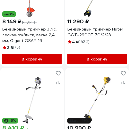
-43%
8 149 ₽
11 290 ₽
14 314 ₽
Бензиновый триммер 3 л.с.,
Бензиновый триммер Huter
леска/нож/диск, леска 2,4
GGT-2900T 70/2/23
мм, Gigant GSAF-16
4.4
(1422)
3.8
(75)
В корзину
В корзину
-8%
до -19%
8 410 ₽
10 990 ₽