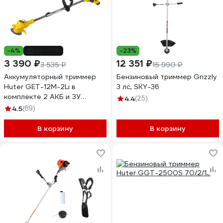
-4%
до -17%
-23%
3 390 ₽
12 351 ₽
3 535 ₽
15 990 ₽
Аккумуляторный триммер
Бензиновый триммер Grizzly
Huter GET-12M-2Li в
3 лс, SKY-36
комплекте 2 АКБ и ЗУ
4.4
(25)
70/1/65
4.5
(69)
В корзину
В корзину