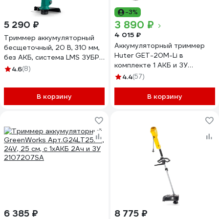
-3%
3 890 ₽
5 290 ₽
4 015 ₽
Триммер аккумуляторный
Аккумуляторный триммер
бесщеточный, 20 В, 310 мм,
Huter GET-20M-Li в
без АКБ, система LMS ЗУБР
комплекте 1 АКБ и ЗУ
ТАБ-2031
4.6
(8)
70/1/66
4.4
(57)
В корзину
В корзину
6 385 ₽
8 775 ₽