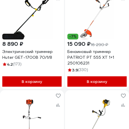
до -3%
-7%
8 890 ₽
15 090 ₽
16 290 ₽
Электрический триммер
Бензиновый триммер
Huter GET-1700B 70/1/8
PATRIOT PT 555 XT 1+1
250106231
4.2
(173)
3.9
(330)
В корзину
В корзину