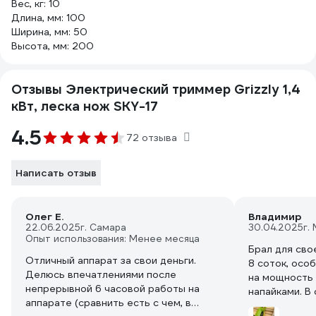
Вес, кг: 10
Длина, мм: 100
Ширина, мм: 50
Высота, мм: 200
Отзывы Электрический триммер Grizzly 1,4
кВт, леска нож SKY-17
4.5
72 отзыва
Написать отзыв
Олег Е.
Владимир
22.06.2025
г. Самара
30.04.2025
г.
Опыт использования: Менее месяца
Брал для сво
Отличный аппарат за свои деньги.
8 соток, осо
Делюсь впечатлениями после
на мощность 
непрерывной 6 часовой работы на
напайками. В
аппарате (сравнить есть с чем, в
удлинители г