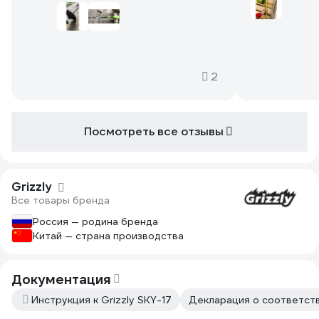
хозяйстве имеется husqvarna 128 и
есть и решил
husqvarna fx555). Недостатки есть, но
мощность что
не критичные (см. ниже), в целом
бензотримме
впечатления хорошие!
показался да
2 л.с. Вал ра
надежное, ст
2
втулка на со
простая, при
закреплены г
Посмотреть все отзывы
Провод подкл
толстый и ка
могу отметит
добротная, я
Grizzly
макиты, авто
Все товары бренда
лески, супру
Леску исполь
Россия — родина бренда
отлично. Дис
Китай — страна производства
всю поросль 
небольшие де
что выбрал л
Документация
цене, так же
Инструкция к Grizzly SKY-17
Декларация о соответств