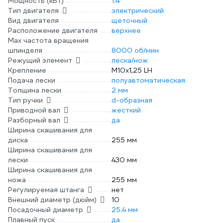
Мощность (кВт)
1.4
Тип двигателя
электрический
Вид двигателя
щеточный
Расположение двигателя
верхнее
Max частота вращения
шпинделя
8000 об/мин
Режущий элемент
леска/нож
Крепление
М10х1,25 LH
Подача лески
полуавтоматическая
Толщина лески
2 мм
Тип ручки
d-образная
Приводной вал
жесткий
Разборный вал
да
Ширина скашивания для
диска
255 мм
Ширина скашивания для
лески
430 мм
Ширина скашивания для
ножа
255 мм
Регулируемая штанга
нет
Внешний диаметр (дюйм)
10
Посадочный диаметр
25.4 мм
Плавный пуск
да