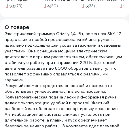
СИБРТЕХ 961455
триммера FBT
9632793
8071
3.6
(73)
4
(20)
5
(33)
3.
3Zknife 135110003
О товаре
Электрический триммер Grizzly 1,4 кВт, леска нож SKY-17
представляет собой профессиональный инструмент,
идеально подходящий для ухода за газонами и садовыми
участками. Она оснащена мощным электрическим
двигателем с верхним расположением, обеспечивающим
стабильную работу при напряжении 220 В. Щеточный
двигатель развивает до 8000 оборотов в минуту, что
позволяет эффективно справляться с различными
задачами.
Режущий элемент представлен леской и ножом, что
обеспечивает универсальность в использовании.
Полуавтоматическая подача лески и d-образная ручка
делают эксплуатацию удобной и простой. Жесткий
разборный вал облегчает транспортировку и хранение.
Антивибрационная система снижает усталость при
длительной работе, а плавный пуск обеспечивает
безопасное начало работы. В комплекте идет плечевой