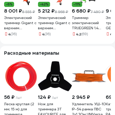
-6%
-42%
-11%
8 001 ₽
5 212 ₽
6 680 ₽
9 0
8 555 ₽
8 968 ₽
7 490 ₽
Электрический
Электрический
Триммер
Элек
триммер Gigant с
триммер Gigant с
электрический
трим
верхним
верхним
TRUEGREEN 1.4
GET-
расположением
положением
кВт, леска/нож
4
(36)
4
(36)
4.2
(69)
4.
двигателя 1,7 кВт,
двигателя 1,5 кВт,
TG7A230
леска-нож GTOP-
леска-нож GTOP-
02
01
Расходные материалы
56 ₽
124 ₽
2 945 ₽
695
/шт
/шт
Леска круглая (2
Нож для
Удлинитель УШ-10
Кату
мм; 15 м) для
триммера 3T
IP-54 рамка ПВС
трим
триммера
FAVOURITE для
2x1 30м UNIVersal
PATR