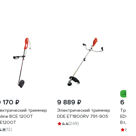
-11%
0 170 ₽
9 889 ₽
6 98
ектрический триммер
Электрический триммер
Тримме
oline BCE 1200T
DDE ET1800RV 791-905
EDON 
E1200T
Вт, 42
4.4
(249)
разъем
4.8
(12)
5
(1)