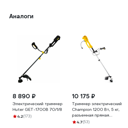
Аналоги
8 890 ₽
10 175 ₽
Электрический триммер
Триммер электрический
Huter GET-1700B 70/1/8
Champion 1200 Вт, 5 кг,
разъемная прямая
4.2
(173)
штанга, корд 2х1,6 мм,
4.7
(53)
430 мм + нож 3х255 мм,