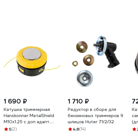
1 690 ₽
1 710 ₽
7
Катушка триммерная
Редуктор в сборе для
Ка
Hanskonner MetalShield
бензиновых триммеров 9
са
M10x1.25 с доп адапт.
шлицов Huter 71/2/32
(д
М10x1.0 H3513-03
бл
5
(2)
4.8
(14)