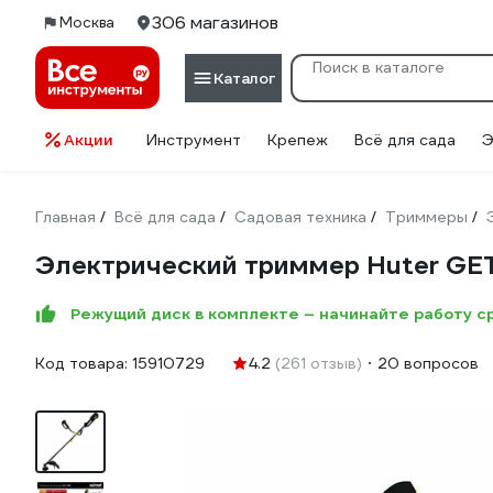
306 магазинов
Москва
Каталог
Акции
Инструмент
Крепеж
Всё для сада
Э
Главная
Всё для сада
Садовая техника
Триммеры
/
/
/
/
Электрический триммер Huter GET
Режущий диск в комплекте – начинайте работу с
Код товара:
15910729
4.2
(261 отзыв)
20 вопросов