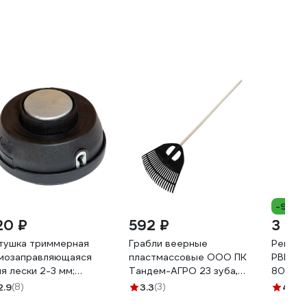
-9%
20 ₽
592 ₽
3 22
тушка триммерная
Грабли веерные
Ремень
мозаправляющаяся
пластмассовые ООО ПК
PBL-16
ля лески 2-3 мм;
Тандем-АГРО 23 зуба,
80100
истер) Yard 51-8-306
ЧЕРНЫЕ, ширина рабочей
2.9
(8)
3.3
(3)
4.7
(4
части 500мм, с