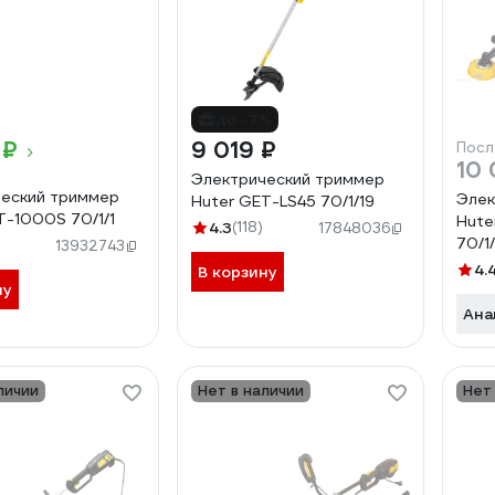
до -7%
 ₽
9 019 ₽
Посл
10 
Электрический триммер
еский триммер
Элек
Huter GET-LS45 70/1/19
T-1000S 70/1/1
Hute
4.3
(118)
17848036
70/1
13932743
4.
В корзину
ну
Ана
личии
Нет в наличии
Нет