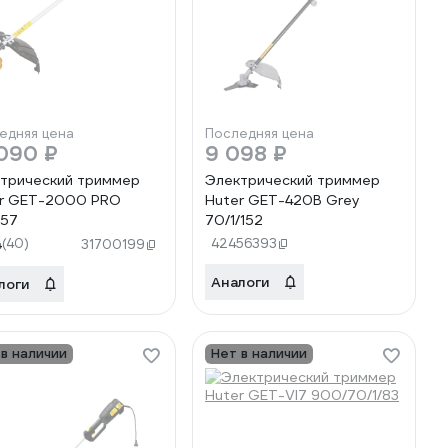
едняя цена
Последняя цена
090 ₽
9 098 ₽
трический триммер
Электрический триммер
r GET-2000 PRO
Huter GET-420B Grey
/57
70/1/152
4
(40)
42456393
31700199
Аналоги
логи
 в наличии
Нет в наличии