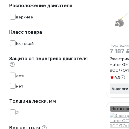
Расположение двигателя
верхнее
Класс товара
Бытовой
Последня
7 187 
Защита от перегрева двигателя
Электрич
Huter GE
900/70/1
есть
4.9
(7)
нет
Аналоги
Толщина лески, мм
Нет в на
2
Вес нетто, кг