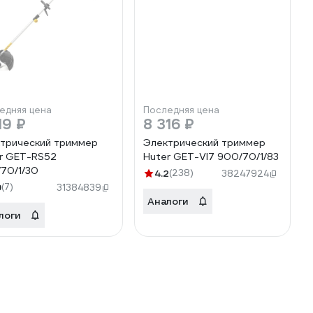
едняя цена
Последняя цена
19 ₽
8 316 ₽
трический триммер
Электрический триммер
r GET-RS52
Huter GET-VI7 900/70/1/83
70/1/30
4.2
(238)
38247924
9
(7)
31384839
Аналоги
логи