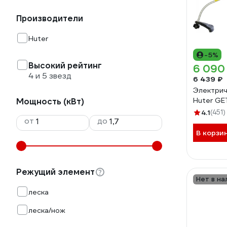
Производители
Huter
-5%
Высокий рейтинг
6 090
4 и 5 звезд
6 439 ₽
Электрич
Huter GE
Мощность (кВт)
4.1
(451)
от
до
В корзи
Режущий элемент
Нет в на
леска
леска/нож