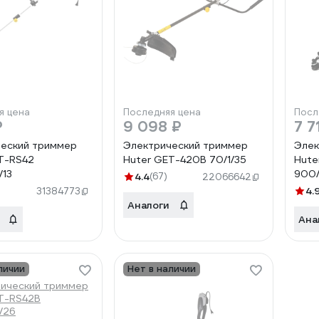
я цена
Последняя цена
Посл
₽
9 098 ₽
7 7
еский триммер
Электрический триммер
Элек
T-RS42
Huter GET-420B 70/1/35
Hute
/13
900/
4.4
(67)
22066642
4.
31384773
Аналоги
Ана
личии
Нет в наличии