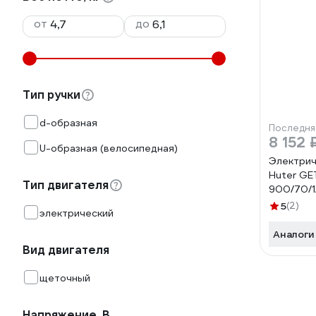
от
до
Тип ручки
d-образная
Последня
8 152 
U-образная (велосипедная)
Электрич
Huter GE
Тип двигателя
900/70/1
5
(2)
электрический
Аналоги
Вид двигателя
щеточный
Напряжение, В