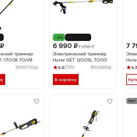
%
-4%
до -14%
 ₽
6 990 ₽
7 7
7 298 ₽
еский триммер
Электрический триммер
Элек
T-1700B 70/1/8
Huter GET 1200SL 70/1/3
Hute
4.3
(725)
4.
15910730
15041615
ну
В корзину
Куп
Нет