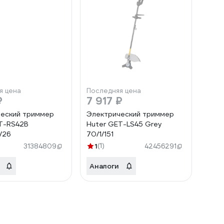
я цена
Последняя цена
₽
7 917 ₽
еский триммер
Электрический триммер
T-RS42B
Huter GET-LS45 Grey
/26
70/1/151
1
(1)
31384809
42456291
Аналоги