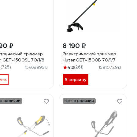
90 ₽
8 190 ₽
трический триммер
Электрический триммер
r GET-1500SL 70/1/6
Huter GET-1500B 70/1/7
3
(725)
4.2
(261)
15468995
15910729
ить
В корзину
 в наличии
Нет в наличии