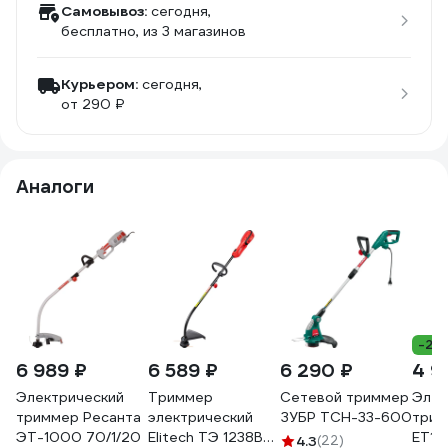
Самовывоз:
сегодня,
бесплатно
, из 3 магазинов
Курьером:
сегодня,
от 290 ₽
Аналоги
-24
6 989 ₽
6 589 ₽
6 290 ₽
4 9
Электрический
Триммер
Сетевой триммер
Элек
триммер Ресанта
электрический
ЗУБР ТСН-33-600
трим
ЭТ-1000 70/1/20
Elitech ТЭ 1238В
ET13
4.3
(22)