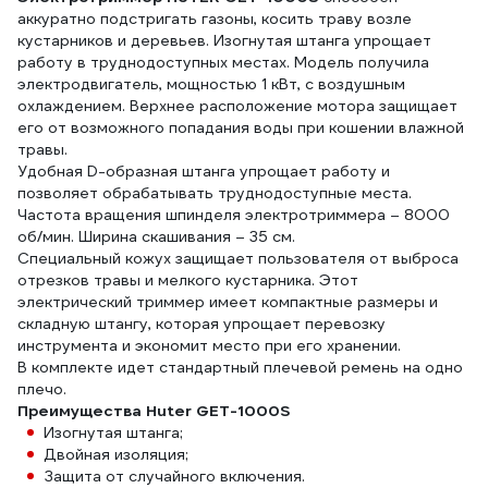
аккуратно подстригать газоны, косить траву возле
1200мм, 1 сорт
кустарников и деревьев. Изогнутая штанга упрощает
4670016437884
работу в труднодоступных местах. Модель получила
электродвигатель, мощностью 1 кВт, с воздушным
охлаждением. Верхнее расположение мотора защищает
его от возможного попадания воды при кошении влажной
травы.
Удобная D-образная штанга упрощает работу и
позволяет обрабатывать труднодоступные места.
Частота вращения шпинделя электротриммера – 8000
об/мин. Ширина скашивания – 35 см.
Специальный кожух защищает пользователя от выброса
отрезков травы и мелкого кустарника. Этот
электрический триммер имеет компактные размеры и
складную штангу, которая упрощает перевозку
инструмента и экономит место при его хранении.
В комплекте идет стандартный плечевой ремень на одно
плечо.
Преимущества Huter GET-1000S
Изогнутая штанга;
Двойная изоляция;
Защита от случайного включения.