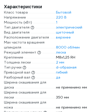
Характеристики
Класс товара
Бытовой
Напряжение
220 В
Мощность (кВт)
1
Тип двигателя
электрический
Вид двигателя
щеточный
Расположение двигателя
верхнее
Max частота вращения
шпинделя
8000 об/мин
Режущий элемент
леска
Крепление
М8х1,25 RH
Толщина лески
2 мм
Тип ручки
d-образная
Приводной вал
гибкий
Разборный вал
да
Ширина скашивания для
диска
не применимо мм
Ширина скашивания для
лески
350 мм
Ширина скашивания для
ножа
не применимо мм