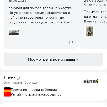
18.06.2022
29.08.2023
г.
Опыт использ
покупал для покоса травы на участке.
Триммер топ.
Но уже после первого знакомства с
на отлично, у
ней у меня возникли неприятные
Взял на пода
ощущения. Так как для того, что бы
разобрать катушку необходимо иметь
очень сильные руки, или
подкачиваться экспандером в течении
длительного времени. Наступили
теплые деньки, взялись ей косить и
чет леску жрет она на раз
два(возможно по неопытности) Трава
Посмотреть все отзывы
конечно и жестковатая, но то как
катушка жрет леску, это что то с чем
то. Ладно первый раз участок
покосили, заказал новую катушку и
Huter
еще нож. Прошел месяц довольно
Все товары бренда
дождливый и трава выросла
опять.Леска конечно хорошо, но я
Германия — родина бренда
решил покосить ножом на ней... Рубит
Китай — страна производства
нож все что видит, дело идет хорошо,
но тут я услышал и почувствовал