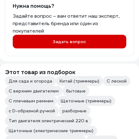
купить косу и ручками косить.
Нужна помощь?
И да удобство, это не про данный
Задайте вопрос – вам ответит наш эксперт,
триммер, не знаю под какой рост он
представитель бренда или один из
расчитан, но для моего 179, он
чувствуется большим
покупателей
Задать вопрос
Этот товар из подборок
Для сада и огорода
Китай (триммеры)
С леской
С верхним двигателем
бытовые
С плечевым ремнем
Щеточные (триммеры)
с D-образной ручкой
разборные
Тип двигателя электрический 220 в
Щеточные (электрические триммеры)