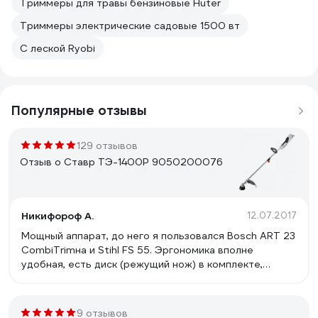
Триммеры для травы бензиновые Huter
Триммеры электрические садовые 1500 вт
С леской Ryobi
Популярные отзывы
129 отзывов
Отзыв о Ставр ТЭ-1400Р 9050200076
Никифороф А.
12.07.2017
Мощный аппарат, до него я пользовался Bosch ART 23
CombiTrimна и Stihl FS 55. Эргономика вполне
удобная, есть диск (режущий нож) в комплекте,
триммер разборный на две части, умеренный шум,
легкий, выброс лески путем легкого удара шпульки о
землю прямо во время работы (не знаю есть в других
9 отзывов