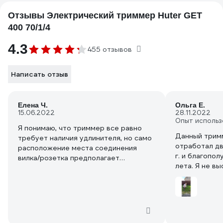
Отзывы Электрический триммер Huter GET
400 70/1/4
4.3
455 отзывов
Написать отзыв
Елена Ч.
Ольга Е.
15.06.2022
28.11.2022
Опыт использ
Я понимаю, что триммер все равно
Данный трим
требует наличия удлинителя, но само
отработал дв
расположение места соединения
г. и благопо
вилка/розетка предполагает
лета. Я не в
удлинитель только на 1 гнездо. То
комфортно р
есть удлинитель на катушке с 3-4
инструментом
розетками для него не подходит, в
роста наверн
силу того, что собственный шнур
Этим тримме
длиной см 30-40. Если вилка не
года (ради р
плотно входит в розетку, то