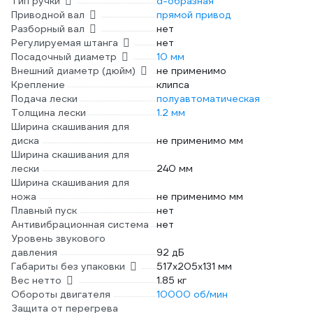
Тип ручки
d-образная
Приводной вал
прямой привод
Разборный вал
нет
Регулируемая штанга
нет
Посадочный диаметр
10 мм
Внешний диаметр (дюйм)
не применимо
Крепление
клипса
Подача лески
полуавтоматическая
Толщина лески
1.2 мм
Ширина скашивания для
диска
не применимо мм
Ширина скашивания для
лески
240 мм
Ширина скашивания для
ножа
не применимо мм
Плавный пуск
нет
Антивибрационная система
нет
Уровень звукового
давления
92 дБ
Габариты без упаковки
517х205х131 мм
Вес нетто
1.85 кг
Обороты двигателя
10000 об/мин
Защита от перегрева