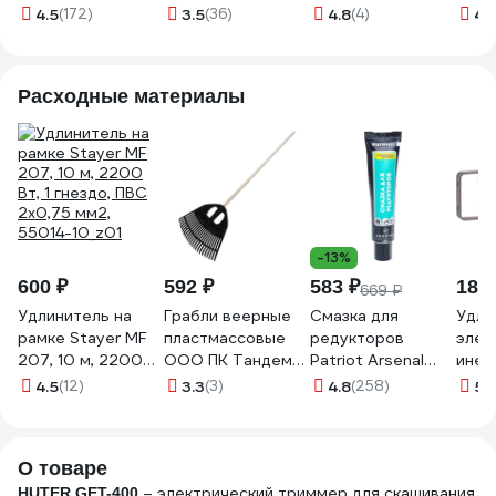
DKTR400 063-
065-1240
4.5
(172)
3.5
(36)
4.8
(4)
4.
4233
Расходные материалы
-13%
600 ₽
592 ₽
583 ₽
18 2
669 ₽
Удлинитель на
Грабли веерные
Смазка для
Удли
рамке Stayer MF
пластмассовые
редукторов
элек
207, 10 м, 2200
ООО ПК Тандем-
Patriot Arsenal
инер
Вт, 1 гнездо, ПВС
АГРО 23 зуба,
AR-417 855400417
кату
4.5
(12)
3.3
(3)
4.8
(258)
5
(
2х0,75 мм2,
ЧЕРНЫЕ, ширина
NORD
55014-10_z01
рабочей части
3x2,5
500мм, с
2,5
О товаре
деревянным
– электрический триммер для скашивания
черенком Ф25мм
HUTER GET-400