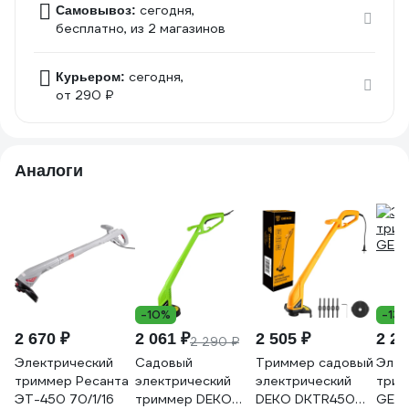
сегодня,
Самовывоз:
бесплатно
, из 2 магазинов
сегодня,
Курьером:
от 290 ₽
Аналоги
-10%
-13
2 670 ₽
2 061 ₽
2 505 ₽
2 28
2 290 ₽
Электрический
Садовый
Триммер садовый
Элек
триммер Ресанта
электрический
электрический
трим
ЭТ-450 70/1/16
триммер DEKO
DEKO DKTR450
GET-