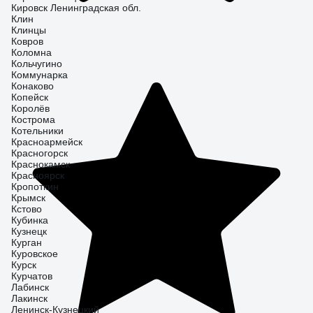
Кировск Ленинградская обл.
Клин
Клинцы
Ковров
Коломна
Кольчугино
Коммунарка
Конаково
Копейск
Королёв
Кострома
Котельники
Красноармейск
Красногорск
Краснокамск
Красноярск
Кропоткин
Крымск
Кстово
Кубинка
Кузнецк
Курган
Куровское
Курск
Курчатов
Лабинск
Лакинск
Ленинск-Кузнецкий