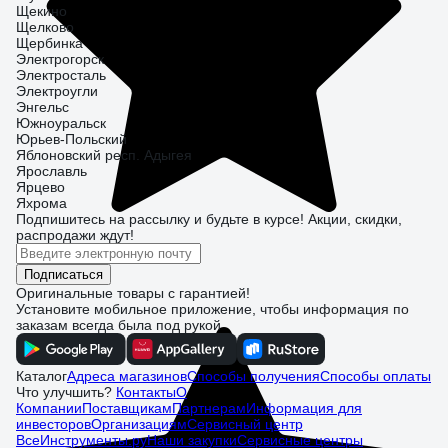
прошу прочитать.
Щекино
Щелково
Щербинка
Электрогорск
Электросталь
Электроугли
Энгельс
Южноуральск
Юрьев-Польский
Яблоновский респ. Адыгея
Ярославль
Ярцево
Яхрома
Подпишитесь
на рассылку
и будьте в курсе! Акции, скидки,
распродажи ждут!
Подписаться
Оригинальные товары с гарантией!
Установите мобильное приложение, чтобы информация по
заказам всегда была под рукой
Каталог
Адреса магазинов
Способы получения
Способы оплаты
Что улучшить?
Контакты
О
Компании
Поставщикам
Партнерам
Информация для
инвесторов
Организациям
Сервисный центр
ВсеИнструменты.ру
Наши закупки
Сервисные центры