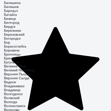
Балашиха
Балашов
Барнаул
Батайск
Бежецк
Белгород
Бердск
Березники
Березовский
Богородск
Бор
Борисоглебск
Боровичи
Бронницы
Брянск
Бугульма
Великие Луки
Великий Новгород
Верхняя Пышма
Верхняя Салда
Видное
Владикавказ
Владимир
Волгодонск
Волжский
Вологда
Волоколамск
Волосово