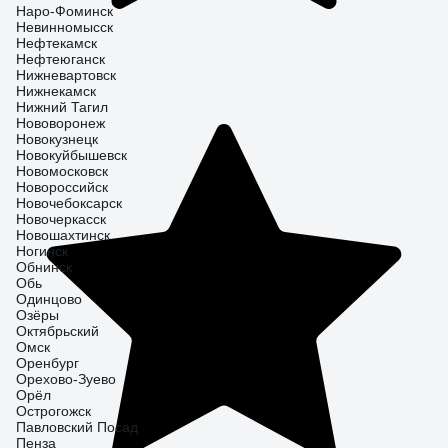
Наро-Фоминск
Невинномысск
Нефтекамск
Нефтеюганск
Нижневартовск
Нижнекамск
Нижний Тагил
Нововоронеж
Новокузнецк
Новокуйбышевск
Новомосковск
Новороссийск
Новочебоксарск
Новочеркасск
Новошахтинск
Ногинск
Обнинск
Обь
Одинцово
Озёры
Октябрьский
Омск
Оренбург
Орехово-Зуево
Орёл
Острогожск
Павловский Посад
Пенза