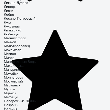
Ликино-Дулево
Липецк
Лиски
Лобня
Лосино-Петровский
Луга
Луховицы
Лыткарино
Люберцы
Магнитогорск
Майкоп
Малоярославец
Махачкала
Мегион
Миасс
Минеральные Воды
Михайловка
Мичуринск
Можайск
Мончегорск
Московский
Мурманск
Муром
Мценск
Мытищи
Набережные Челны
Назрань
Нальчик