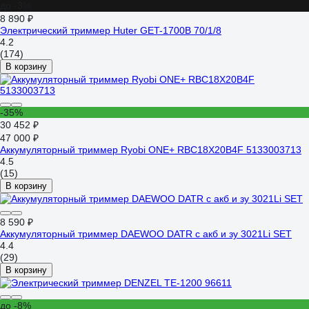
до -3%
8 890 ₽
Электрический триммер Huter GET-1700B 70/1/8
4.2
(174)
В корзину
-35%
30 452 ₽
47 000 ₽
Аккумуляторный триммер Ryobi ONE+ RBC18X20B4F 5133003713
4.5
(15)
В корзину
8 590 ₽
Аккумуляторный триммер DAEWOO DATR с акб и зу 3021Li SET
4.4
(29)
В корзину
до -8%