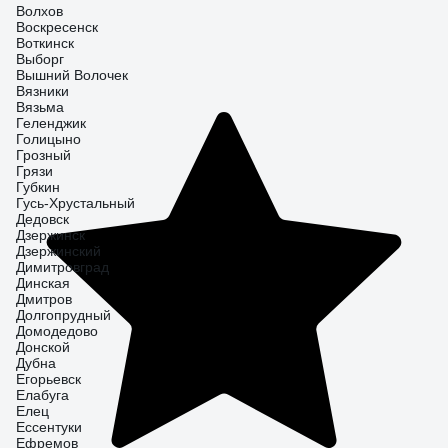
Волхов
Воскресенск
Воткинск
Выборг
Вышний Волочек
Вязники
Вязьма
Геленджик
Голицыно
Грозный
Грязи
Губкин
Гусь-Хрустальный
Дедовск
Дзержинск
Дзержинский
Димитровград
Динская
Дмитров
Долгопрудный
Домодедово
Донской
Дубна
Егорьевск
Елабуга
Елец
Ессентуки
Ефремов