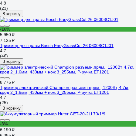
4.8
(23)
В корзину
-16%
5 950 ₽
7 125 ₽
Триммер для травы Bosch EasyGrassCut 26 06008C1J01
4.7
(46)
В корзину
8 775 ₽
Триммер электрический Champion разъемн.прям., 1200Вт, 4.7кг,
крод 2_1.6мм, 430мм + нож 3_255мм, P-ручка ET1201
4.7
(25)
В корзину
-3%
6 190 ₽
6 385 ₽