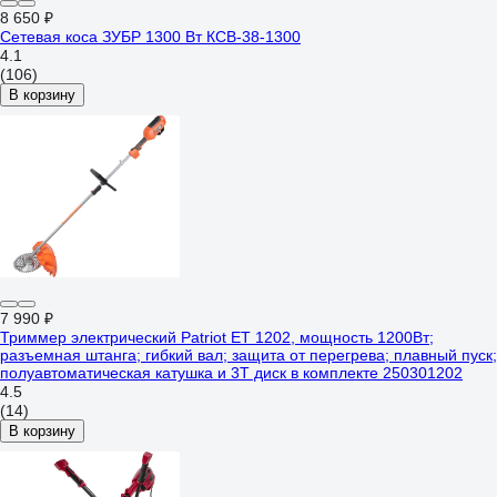
8 650 ₽
Сетевая коса ЗУБР 1300 Вт КСВ-38-1300
4.1
(106)
В корзину
7 990 ₽
Триммер электрический Patriot ET 1202, мощность 1200Вт;
разъемная штанга; гибкий вал; защита от перегрева; плавный пуск;
полуавтоматическая катушка и 3Т диск в комплекте 250301202
4.5
(14)
В корзину