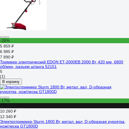
-26%
5 859 ₽
6 985 ₽
7 890 ₽
Триммер электрический EDON ET-2000EB 2000 Вт, 420 мм, 6800
об/мин, разъем штанга 52151
5
(1)
В корзину
-17%
до -23%
10 260 ₽
12 340 ₽
Электротриммер Sturm 1800 Вт, метал. вал, D-образная рукоятка,
нож/леска GT1800D