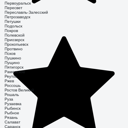
Первоуральск
Пересвет
Переславль-Залесский
Петрозаводск
Петушки
Подольск
Покров
Полевской
Приозерск
Прокопьевск
Протвино
Псков
Пушкино
Пущино
Пятигорск
Раменское
Реутов
Ржев
Россошь
Ростов Великий
Рошаль
Руза
Рузаевка
Рыбинск
Рыбное
Рязань
Салават
Саранск