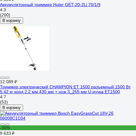
Аккумуляторный триммер Huter GET-20-2Li 70/1/9
4.3
(200)
В корзину
12 089 ₽
Триммер электрический CHAMPION ET 1500 разъемный 1500 Вт
5.42 кг корд 2.2 мм 430 мм + нож 3_255 мм U-ручка ET1500
4.7
(53)
В корзину
-30%
9 633 ₽