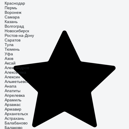
Краснодар
Пермь
Воронеж
Самара
Казань
Волгоград
Новосибирск
Ростов-на-Дону
Саратов
Тула
Тюмень
Уфа
Азов
Аксай
Александров
Алексеевка
Алексин
Альметьевск
Анапа
Апатиты
Апрелевка
Арамиль
Арзамас
Армавир
Архангельск
Астрахань
Балабаново
Балаково