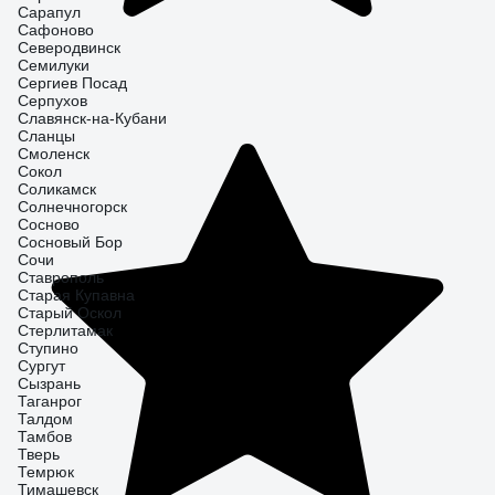
Сарапул
Сафоново
Северодвинск
Семилуки
Сергиев Посад
Серпухов
Славянск-на-Кубани
Сланцы
Смоленск
Сокол
Соликамск
Солнечногорск
Сосново
Сосновый Бор
Сочи
Ставрополь
Старая Купавна
Старый Оскол
Стерлитамак
Ступино
Сургут
Сызрань
Таганрог
Талдом
Тамбов
Тверь
Темрюк
Тимашевск