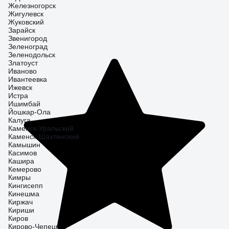
Железногорск
Жигулевск
Жуковский
Зарайск
Звенигород
Зеленоград
Зеленодольск
Златоуст
Иваново
Ивантеевка
Ижевск
Истра
Ишимбай
Йошкар-Ола
Калуга
Каменск-Уральский
Каменск-Шахтинский
Камышин
Касимов
Кашира
Кемерово
Кимры
Кингисепп
Кинешма
Киржач
Кириши
Киров
Кирово-Чепецк