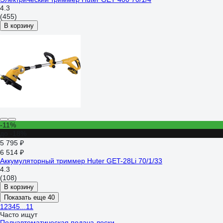
4.3
(455)
В корзину
-11%
до -18%
5 795 ₽
6 514 ₽
Аккумуляторный триммер Huter GET-28Li 70/1/33
4.3
(108)
В корзину
Показать еще 40
1
2
3
4
5
...
11
Часто ищут
Полуавтоматическая подача лески