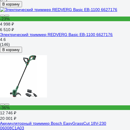
В корзину
-23%
4 998 ₽
6 510 ₽
Электрический триммер REDVERG Basic EB-1100 6627176
4.6
(146)
В корзину
-36%
12 746 ₽
20 001 ₽
Аккумуляторный триммер Bosch EasyGrassCut 18V-230
06008C1A03