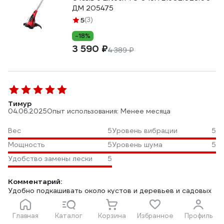
ДМ 205475
5
(3)
-18%
3 590 ₽
4 389 ₽
Тимур
04.06.2025
Опыт использования: Менее месяца
Вес
5
Уровень вибрации
5
Мощность
5
Уровень шума
5
Удобство замены лески
5
Комментарий:
Удобно подкашивать около кустов и деревьев и садовых
дорожек и также вдоль забора после окашивания
газонокосилкой. Мощности для газонной травы хватает.
Главная
Каталог
Корзина
Избранное
Профиль