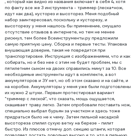
, который как видно из названия включает в себя 4, хотя
по факту все же 3 инструмента - триммер (леска+нож,
идут как два), кусторез и высоторез. Меня подобный
набор заинтересовал, поскольку и кусторезу, и
высоторезу у меня нашлось бы применение, смущало
отсутствие отзывов в интернете, но тем не менее
рискнул, тем более Всеинструменты.ру предложили
самую приятную цену. Сборка и первые тесты. Упаковка
внушающая доверие, такая не повредится при
транспортировке. Инструкция с изображениями, что и как
собирать, но и без нее с этим не будет проблем, мы с
пятилетним сыном на двоих справились минут за 10. Все
необходимые инструменты идут в комплекте, а вот
аккумуляторов и ЗУ нет, но об этом сказано и на сайте, и
на коробке. Аккумуляторы у меня уже были подготовлены
их нужно 2 штуки.. Первым протестировал вариант
"триммер с леской", что сказать, мощь ощущается,
скашивает траву легко. Затем опробовали поставить нож,
специально выбрал бурьян за участком и здесь тоже
придраться было не к чему. Затем пильной насадкой
высотореза спилил сухую ветку на березе - пилит
быстро. Из плюсов отмечу доп. секцию штанги, которая
позволяет достать довольно высоко и то, что в пильную