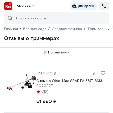
Москва
Для юрлиц
Поиск в каталоге
Главная
/
Всё для сада
/
Садовая техника
/
Триммеры
/
Отзывы о триммерах
По рейтингу
15626103
Отзыв о Oleo-Mac SPARTA 381T 6133-
9070E2T
5
(12)
61 990 ₽