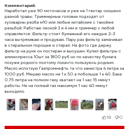
Комментарий:
Наработал уже 90 моточасов и уже не 1 гектар скошено
разной травы. Триммерные головки подходят от
хускварны резба м10 или любые китайские с такойже
резьбой. Работаю леской 3 и 4 мм и триммер с любой
справляктся. Фильтр стоит бумажный его каждые 2-3
часа вытряхиваю и продуваю. Пару раз фильтр замачивал
в стиральном порошке и стирал. На фото где держу
фильтр на руке он постиран и высушен. Купил фильтры с
алиэкспресса 10шт за 1800 руб но по качеству бумага
похуже родного поэтому покачто пользуюсь родным.
Масло испотзую Газпромнефть та что канистра 4 литра за
1000 руб. Мешаю масло не 1 к 50 а побольше 1 к 40. Бака
0.75 литра на полном газу хватает на 1 час 15 минут
работы. Не на полный газ максимум 1 час 40 минут
выходило.
18
0