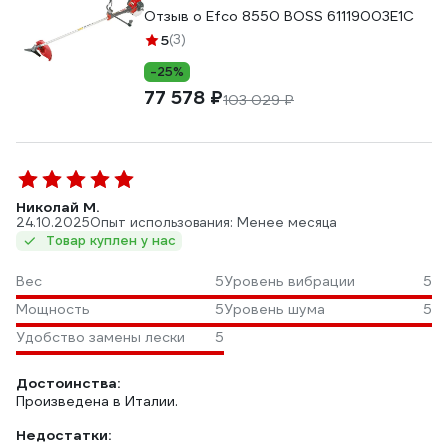
Отзыв о Efco 8550 BOSS 61119003E1C
5
(3)
-25%
77 578 ₽
103 029 ₽
Николай М.
24.10.2025
Опыт использования: Менее месяца
Товар куплен у нас
Вес
5
Уровень вибрации
5
Мощность
5
Уровень шума
5
Удобство замены лески
5
Достоинства:
Произведена в Италии.
Недостатки: