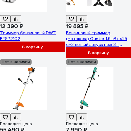
12 390 ₽
19 895 ₽
Триммер бензиновый DWT
Бензиновый триммер
BFSP2102
(мотокоса) Gunter 1.6 кВт 41.5
см3 легкий запуск нож 3T
В корзину
ремень двухлямочный вес 7.2
В корзину
кг MSG-541 (GU2411-3)
Нет в наличии
ЦИ-1082150928
Нет в наличии
Последняя цена
Последняя цена
55 490 ₽
7 990 ₽