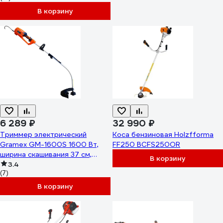
В корзину
6 289 ₽
32 990 ₽
Триммер электрический
Коса бензиновая Holzfforma
Gramex GM-1600S 1600 Вт,
FF250 BCFS250OR
ширина скашивания 37 см,
В корзину
леска, плечевой ремень 1/33
3.4
(7)
020066
В корзину