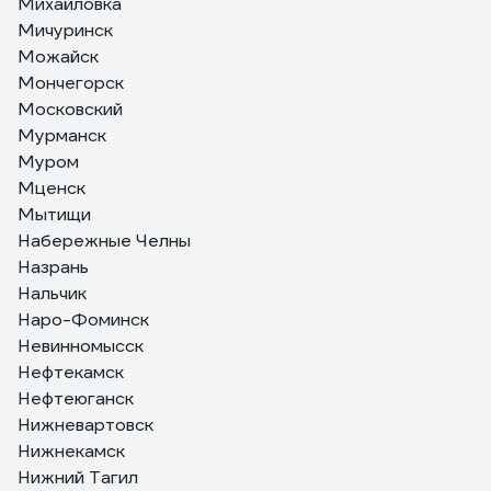
Михайловка
Мичуринск
Можайск
Мончегорск
Московский
Мурманск
Муром
Мценск
Мытищи
Набережные Челны
Назрань
Нальчик
Наро-Фоминск
Невинномысск
Нефтекамск
Нефтеюганск
Нижневартовск
Нижнекамск
Нижний Тагил