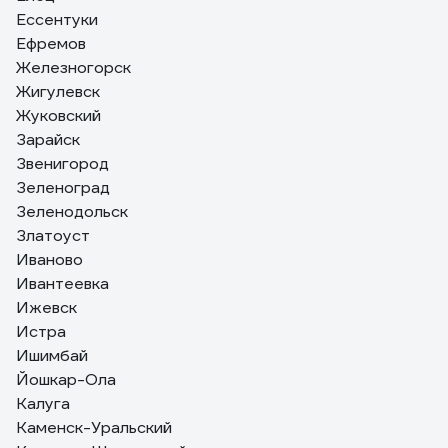
Ессентуки
Ефремов
Железногорск
Жигулевск
Жуковский
Зарайск
Звенигород
Зеленоград
Зеленодольск
Златоуст
Иваново
Ивантеевка
Ижевск
Истра
Ишимбай
Йошкар-Ола
Калуга
Каменск-Уральский