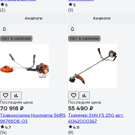
5
5
(2)
(3)
Аналоги
Аналоги
Нет в наличии
Нет в наличии
Последняя цена
Последняя цена
70 918 ₽
55 490 ₽
Травокосилка Husqvarna 541RS
Триммер Stihl FS 250 арт.
9676608-03
41342000347
4.7
4.9
(14)
(8)