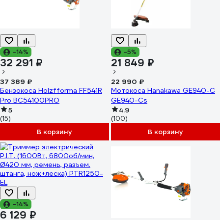
-14%
-5%
32 291 ₽
21 849 ₽
37 389 ₽
22 990 ₽
Бензокоса Holzfforma FF541R
Мотокоса Hanakawa GE940-C
Pro BC54100PRO
GE940-Cs
5
4.9
(15)
(100)
В корзину
В корзину
-14%
6 129 ₽