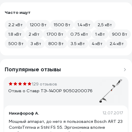
Часто ищут
2.2 кВт
1200 Вт
1500 Вт
1.4 кВт
2,5 кВт
1.8 кВт
2 кВт
1700 Вт
0.75 кВт
1 кВт
900 Вт
500 Вт
3 кВт
800 Вт
3.5 кВт
4 кВт
2.4 кВт
Популярные отзывы
129 отзывов
Отзыв о Ставр ТЭ-1400Р 9050200076
Никифороф А.
12.07.2017
Мощный аппарат, до него я пользовался Bosch ART 23
CombiTrimна и Stihl FS 55. Эргономика вполне