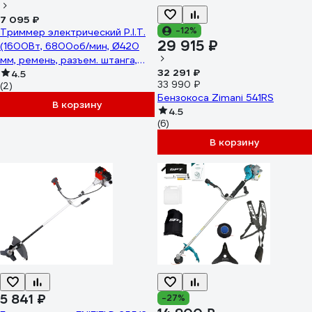
7 095 ₽
-12%
Триммер электрический P.I.T.
29 915 ₽
(1600Вт, 6800об/мин, Ø420
мм, ремень, разъем. штанга,
32 291 ₽
нож+леска) PTR1250-EL
4.5
33 990 ₽
(2)
Бензокоса Zimani 541RS
В корзину
4.5
(6)
В корзину
5 841 ₽
-27%