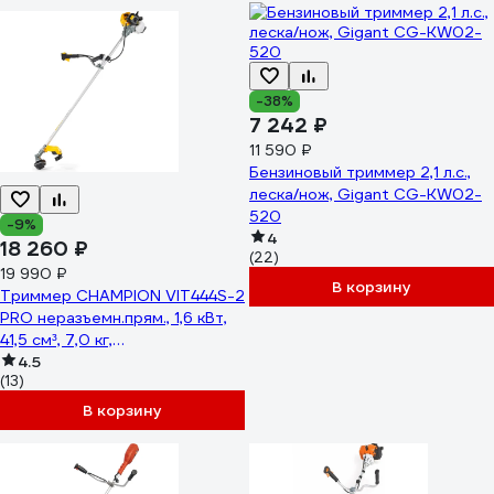
-38%
7 242 ₽
11 590 ₽
Бензиновый триммер 2,1 л.с.,
леска/нож, Gigant CG-KW02-
520
-9%
4
18 260 ₽
(22)
19 990 ₽
В корзину
Триммер CHAMPION VIT444S-2
PRO неразъемн.прям., 1,6 кВт,
41,5 см³, 7,0 кг,
HT33+40/255/25,4, U-ручка,
4.5
(13)
VIT444S-2
В корзину