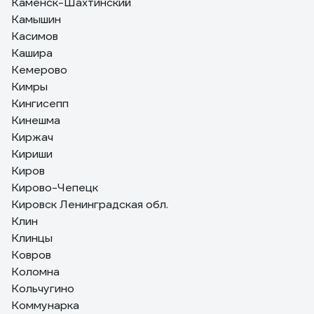
Каменск-Шахтинский
Камышин
Касимов
Кашира
Кемерово
Кимры
Кингисепп
Кинешма
Киржач
Кириши
Киров
Кирово-Чепецк
Кировск Ленинградская обл.
Клин
Клинцы
Ковров
Коломна
Кольчугино
Коммунарка