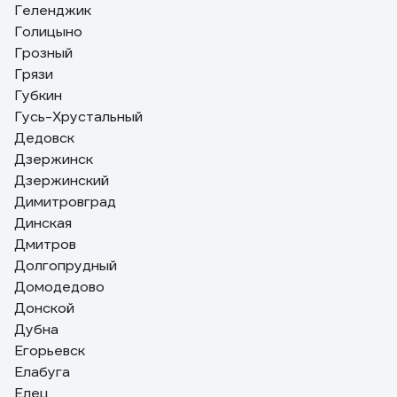
Геленджик
Голицыно
Грозный
Грязи
Губкин
Гусь-Хрустальный
Дедовск
Дзержинск
Дзержинский
Димитровград
Динская
Дмитров
Долгопрудный
Домодедово
Донской
Дубна
Егорьевск
Елабуга
Елец