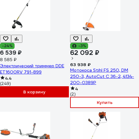
-24%
-3%
62 092 ₽
6 539 ₽
8 585 ₽
63 938 ₽
Электрический триммер DDE
Мотокоса Stihl FS 250, DM
ET1600RV 791-899
250-3, AutoCut C 36-2, 4134-
4.4
200-0389P
(249)
4
В корзину
(2)
Купить