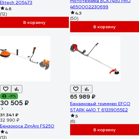
Мототехника BCK745U PRO
Elitech 205473
4650002230699
4.6
4.3
(12)
(50)
В корзину
В корзину
65 989 ₽
-8%
30 505 ₽
Бензиновый триммер EFCO
STARK 4410 T 61339055E2
31 341 ₽
5
32 990 ₽
(6)
Бензокоса ZimАni FS250
В корзину
4
(13)