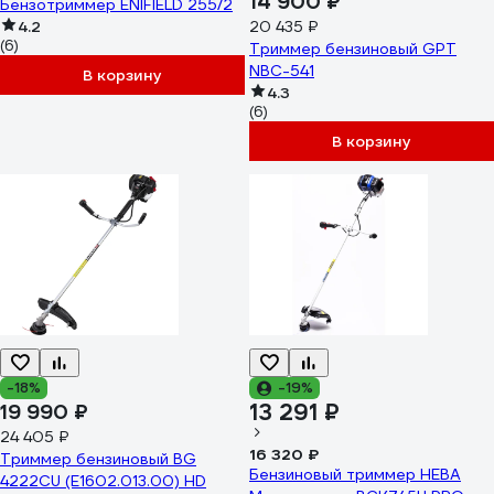
14 900 ₽
Бензотриммер ENIFIELD 255/2
4.2
20 435 ₽
(6)
Триммер бензиновый GPT
NBC-541
В корзину
4.3
(6)
В корзину
-18%
-19%
13 291 ₽
19 990 ₽
24 405 ₽
16 320 ₽
Триммер бензиновый BG
Бензиновый триммер НЕВА
4222CU (E1602.013.00) HD