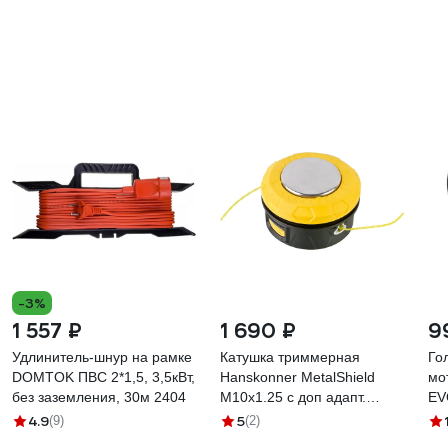
-3%
1 557 ₽
1 690 ₽
9
Удлинитель-шнур на рамке
Катушка триммерная
Го
DOMTOK ПВС 2*1,5, 3,5кВт,
Hanskonner MetalShield
мо
без заземления, 30м 2404
M10x1.25 с доп адапт.
EV
М10x1.0 H3513-03
ко
4.9
5
(9)
(2)
уп