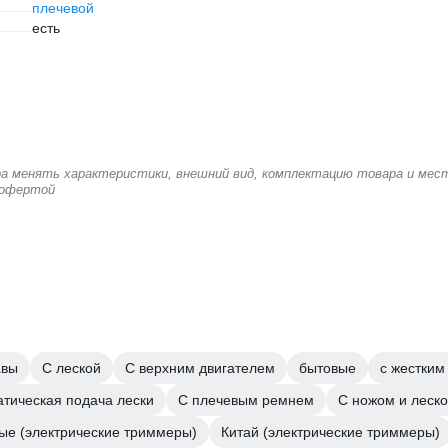
плечевой
есть
ера менять характеристики, внешний вид, комплектацию товара и мес
 офертой
авы
С леской
С верхним двигателем
бытовые
с жестким
тическая подача лески
С плечевым ремнем
С ножом и леск
ые (электрические триммеры)
Китай (электрические триммеры)