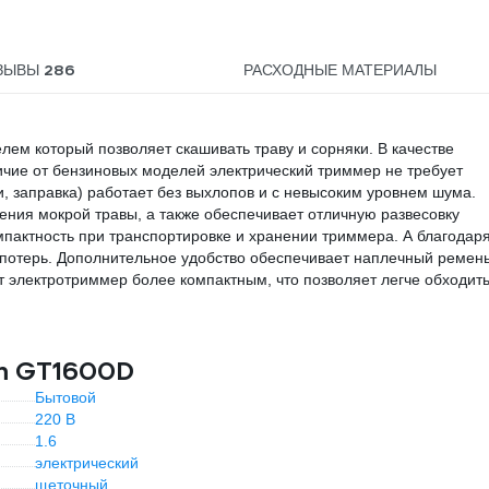
286
ЗЫВЫ
РАСХОДНЫЕ МАТЕРИАЛЫ
м который позволяет скашивать траву и сорняки. В качестве
ичие от бензиновых моделей электрический триммер не требует
, заправка) работает без выхлопов и с невысоким уровнем шума.
ния мокрой травы, а также обеспечивает отличную развесовку
пактность при транспортировке и хранении триммера. А благодар
 потерь. Дополнительное удобство обеспечивает наплечный ремень
ет электротриммер более компактным, что позволяет легче обходит
rm GT1600D
Бытовой
220 В
1.6
электрический
щеточный