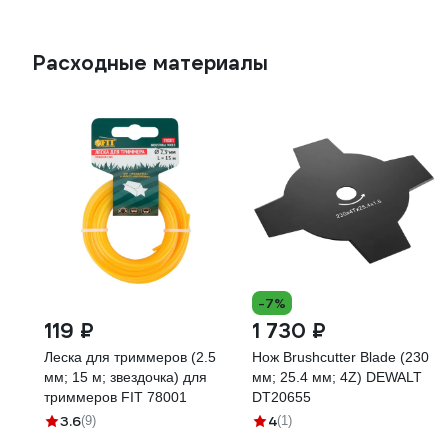
Расходные материалы
-7%
119 ₽
1 730 ₽
Леска для триммеров (2.5
Нож Brushcutter Blade (230
мм; 15 м; звездочка) для
мм; 25.4 мм; 4Z) DEWALT
триммеров FIT 78001
DT20655
3.6
4
(9)
(1)