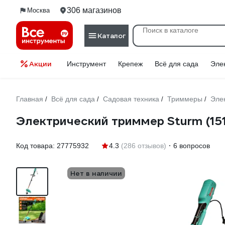
306 магазинов
Москва
Каталог
Акции
Инструмент
Крепеж
Всё для сада
Эле
Главная
Всё для сада
Садовая техника
Триммеры
Эле
/
/
/
/
Электрический триммер Sturm (15
Код товара:
27775932
4.3
(286 отзывов)
6 вопросов
Нет в наличии