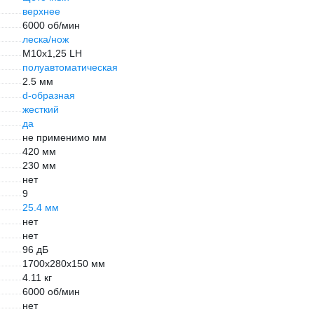
верхнее
6000 об/мин
леска/нож
М10х1,25 LH
полуавтоматическая
2.5 мм
d-образная
жесткий
да
не применимо мм
420 мм
230 мм
нет
9
25.4 мм
нет
нет
96 дБ
1700x280x150 мм
4.11 кг
6000 об/мин
нет