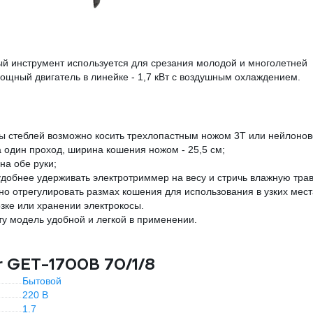
ый инструмент используется для срезания молодой и многолетней
ощный двигатель в линейке - 1,7 кВт с воздушным охлаждением.
ы стеблей возможно косить трехлопастным ножом 3T или нейлоно
а один проход, ширина кошения ножом - 25,5 см;
на обе руки;
удобнее удерживать электротриммер на весу и стричь влажную трав
но отрегулировать размах кошения для использования в узких мест
зке или хранении электрокосы.
эту модель удобной и легкой в применении.
r GET-1700B 70/1/8
Бытовой
220 В
1.7