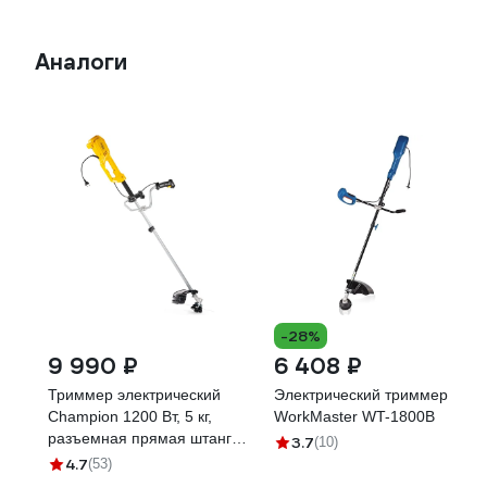
Аналоги
-28%
9 990 ₽
6 408 ₽
Триммер электрический
Электрический триммер
Champion 1200 Вт, 5 кг,
WorkMaster WT-1800B
разъемная прямая штанга,
3.7
(10)
корд 2х1,6 мм, 430 мм +
4.7
(53)
нож 3х255 мм, U-ручка,