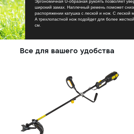
Эргономичная U-образная рукоять позволяет уве
широкий замах. Наплечный ремень поможет снизи
распоряжении катушка с леской и нож. С леской м
А трехлопастной нож подойдет для более жесткой
см.
Все для вашего удобства