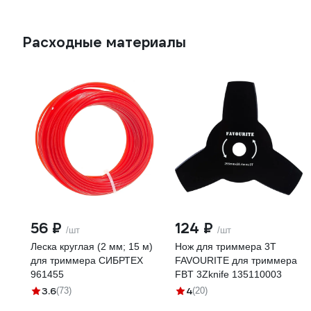
ET1200
Расходные материалы
56 ₽
124 ₽
/шт
/шт
Леска круглая (2 мм; 15 м)
Нож для триммера 3T
для триммера СИБРТЕХ
FAVOURITE для триммера
961455
FBT 3Zknife 135110003
3.6
4
(73)
(20)