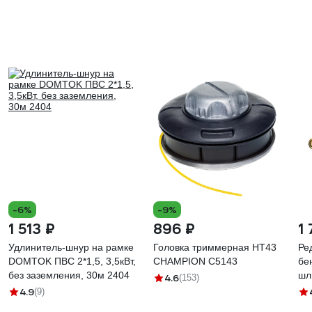
-6%
-9%
1 513 ₽
896 ₽
1 
Удлинитель-шнур на рамке
Головка триммерная HT43
Ре
DOMTOK ПВС 2*1,5, 3,5кВт,
CHAMPION C5143
бе
без заземления, 30м 2404
шл
4.6
(153)
4.9
(9)