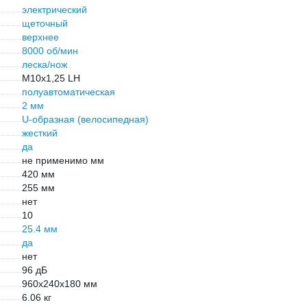
электрический
щеточный
верхнее
8000 об/мин
леска/нож
М10х1,25 LH
полуавтоматическая
2 мм
U-образная (велосипедная)
жесткий
да
не применимо мм
420 мм
255 мм
нет
10
25.4 мм
да
нет
96 дБ
960x240x180 мм
6.06 кг