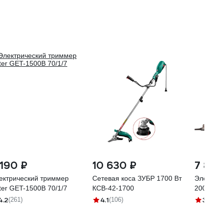
 190 ₽
10 630 ₽
7 80
ектрический триммер
Сетевая коса ЗУБР 1700 Вт
Электро
ter GET-1500B 70/1/7
КСВ-42-1700
2000-E
4.2
4.1
3.7
(261)
(106)
(4