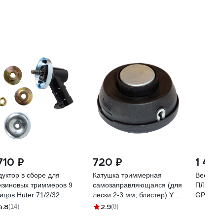
710 ₽
720 ₽
1 475
дуктор в сборе для
Катушка триммерная
Веерны
нзиновых триммеров 9
самозаправляющаяся (для
ПЛАСТ 
ицов Huter 71/2/32
лески 2-3 мм; блистер) Yard
GPCGR
51-8-306
4.8
2.9
(14)
(8)