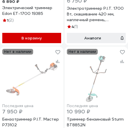
6 750 ₽
6 890 ₽
Электрический триммер
Электротриммер P.I.T. 1700
Edon ET-1700 19385
Вт, скашивание 420 мм,
наплечный ремень,
1
(2)
велорукоятка, разъемная
4
(1)
штанга, нож+леска PTR1750-
EL
В корзину
Аналоги
Нет в наличии
Нет в наличии
Последняя цена
Последняя цена
7 950 ₽
10 990 ₽
Бензотриммер P.I.T. Мастер
Триммер бензиновый Sturm
P73102
BT8852N