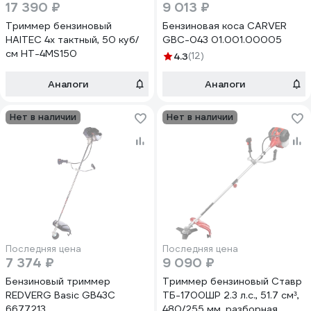
17 390 ₽
9 013 ₽
Триммер бензиновый
Бензиновая коса CARVER
HAITEC 4х тактный, 50 куб/
GBC-043 01.001.00005
см HT-4MS150
4.3
(12)
Аналоги
Аналоги
Нет в наличии
Нет в наличии
Последняя цена
Последняя цена
7 374 ₽
9 090 ₽
Бензиновый триммер
Триммер бензиновый Ставр
REDVERG Basic GB43C
ТБ-1700ШР 2.3 л.с., 51.7 см³,
6677213
480/255 мм, разборная