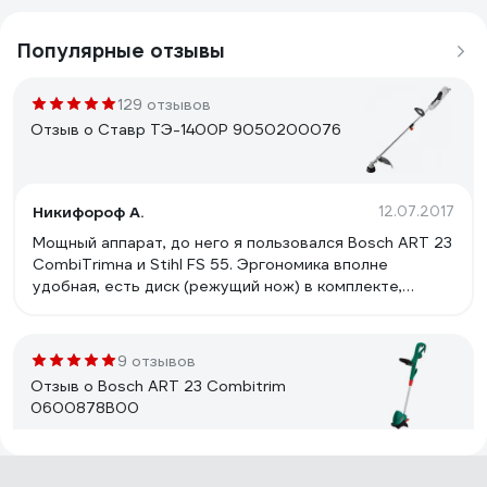
Популярные отзывы
129 отзывов
Отзыв о Ставр ТЭ-1400Р 9050200076
Никифороф А.
12.07.2017
Мощный аппарат, до него я пользовался Bosch ART 23
CombiTrimна и Stihl FS 55. Эргономика вполне
удобная, есть диск (режущий нож) в комплекте,
триммер разборный на две части, умеренный шум,
легкий, выброс лески путем легкого удара шпульки о
землю прямо во время работы (не знаю есть в других
9 отзывов
такая опция, знаю что есть и варианты с
Отзыв о Bosch ART 23 Combitrim
автоматической подачей), сделан из хороших
0600878B00
материалов, на кожухе есть ограничительный нож для
длины лески, не советую пренебрегать его
установкой, реально убережет пластик от порчи и
rsssubm
03.07.2011
утраты. В общем достал из коробки, собрал и начал