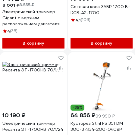
8 001 ₽
8 555 ₽
Сетевая коса ЗУБР 1700 Вт
Электрический триммер
КСВ-42-1700
Gigant с верхним
4.1
(106)
расположением двигателя
1,7 кВт, леска-нож GTOP-02
4
(36)
В корзину
В корзину
-35%
10 190 ₽
64 856 ₽
99 990 ₽
Электрический триммер
Кусторез Stihl FS 351 DM
Ресанта ЭТ-1700НВ 70/1/24
300-3 4134-200-0409P