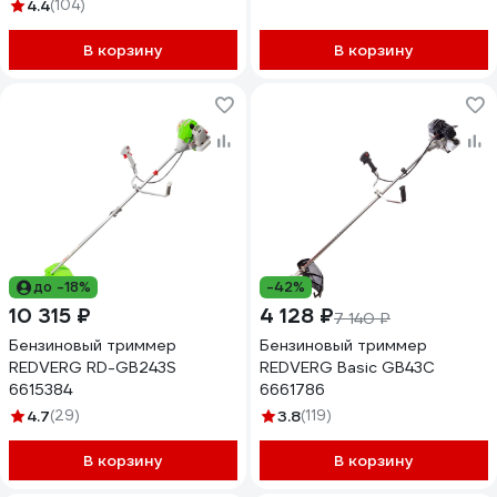
4.4
(104)
В корзину
В корзину
до -18%
-42%
10 315 ₽
4 128 ₽
7 140 ₽
Бензиновый триммер
Бензиновый триммер
REDVERG RD-GB243S
REDVERG Basic GB43C
6615384
6661786
4.7
(29)
3.8
(119)
В корзину
В корзину