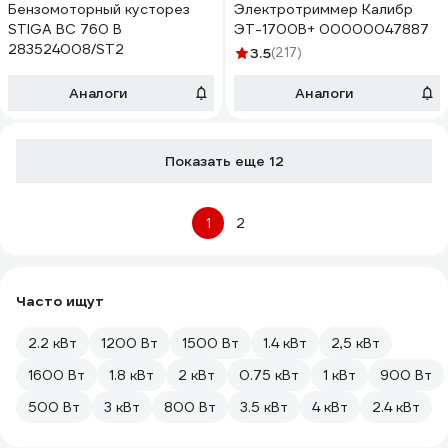
Бензомоторный кусторез
Электротриммер Калибр
STIGA BC 760 B
ЭТ-1700В+ 00000047887
283524008/ST2
3.5
(217)
Аналоги
Аналоги
Показать еще 12
1
2
Часто ищут
2.2 кВт
1200 Вт
1500 Вт
1.4 кВт
2,5 кВт
1600 Вт
1.8 кВт
2 кВт
0.75 кВт
1 кВт
900 Вт
500 Вт
3 кВт
800 Вт
3.5 кВт
4 кВт
2.4 кВт