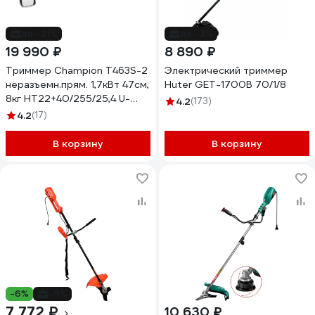
до -21%
до -3%
19 990 ₽
8 890 ₽
Триммер Champion Т463S-2
Электрический триммер
неразъемн.прям. 1,7кВт 47см,
Huter GET-1700B 70/1/8
8кг HT22+40/255/25,4 U-
4.2
(173)
ручка легк.старт T463S-2
4.2
(17)
В корзину
В корзину
-6%
-9%
7 772 ₽
10 630 ₽