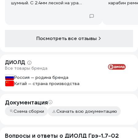
шумный. С 2.4мм леской на ура
карабин ремн
работает. Греется слабо, не люфтит
косах эта пет
ничего, не болтается. Ремешок через
нонсенс какой
плечо неудобный.
положили, а 
и на рисунке
раз такое ви
Посмотреть все отзывы
выброс, он д
качества. Я в
других кос, 
тот..Какая т
ДИОЛД
экономия
Все товары бренда
Россия — родина бренда
Китай — страна производства
Документация
Схема сборки
Скачать всю документацию
Вопросы и ответы о ДИОЛД Грэ-1,7-02