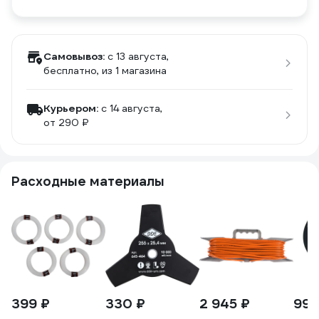
Самовывоз:
c 13 августа,
бесплатно
, из 1 магазина
Курьером:
c 14 августа,
от 290 ₽
Расходные материалы
399 ₽
330 ₽
2 945 ₽
990