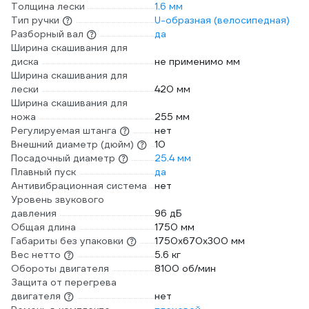
Толщина лески
1.6 мм
Тип ручки
U-образная (велосипедная)
Разборный вал
да
Ширина скашивания для
диска
не применимо мм
Ширина скашивания для
лески
420 мм
Ширина скашивания для
ножа
255 мм
Регулируемая штанга
нет
Внешний диаметр (дюйм)
10
Посадочный диаметр
25.4 мм
Плавный пуск
да
Антивибрационная система
нет
Уровень звукового
давления
96 дБ
Общая длина
1750 мм
Габариты без упаковки
1750х670х300 мм
Вес нетто
5.6 кг
Обороты двигателя
8100 об/мин
Защита от перегрева
двигателя
нет