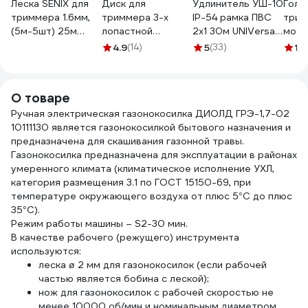
Леска SENIX для
Диск для
Удлинитель УШ-10
Голо
триммера 1.6мм,
триммера 3-х
IP-54 рамка ПВС
трим
(5м-5шт) 25м
лопастной
2x1 30м UNIVersal
мото
S202512005
(255х25.4 мм) DDE
9632793
унив
4.9
(14)
5
(33)
1
(1)
645-464
EVOl
адап
комп
О товаре
нейл
Ручная электрическая газонокосилка ДИОЛД ГРЭ-1,7-02
паке
10111130 является газонокосилкой бытового назначения и
предназначена для скашивания газонной травы.
Газонокосилка предназначена для эксплуатации в районах
умеренного климата (климатическое исполнение УХЛ,
категория размещения 3.1 по ГОСТ 15150-69, при
температуре окружающего воздуха от плюс 5°С до плюс
35°С).
Режим работы машины – S2-30 мин.
В качестве рабочего (режущего) инструмента
используются:
леска ø 2 мм для газонокосилок (если рабочей
частью является бобина с леской);
нож для газонокосилок с рабочей скоростью не
менее 10000 об/мин и номинальным диаметром