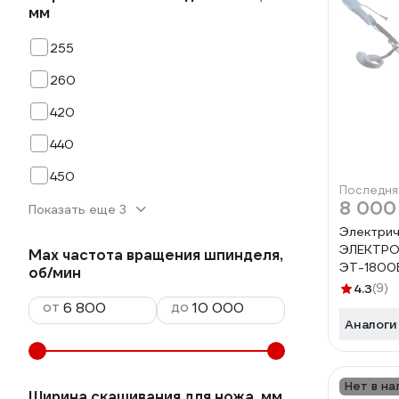
мм
255
260
420
440
450
Последня
8 000
Показать еще 3
Электрич
ЭЛЕКТР
Max частота вращения шпинделя,
ЭТ-1800
об/мин
4.3
(9)
от
до
Аналоги
Нет в на
Ширина скашивания для ножа, мм