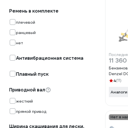
Ремень в комплекте
плечевой
ранцевый
нет
Последня
Антивибрационная система
11 360
Бензино
Плавный пуск
Denzel D
4
(11)
Приводной вал
Аналоги
жесткий
прямой привод
Нет в на
Ширина скашивания для лески,