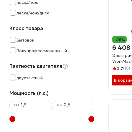
леска/нож
леска/нож/диск
Класс товара
-28%
Бытовой
6 408
Полупрофессиональный
Электрич
WorkMas
Тактность двигателя
3.7
(10)
двухтактный
В корзи
Мощность (л.с.)
от
до