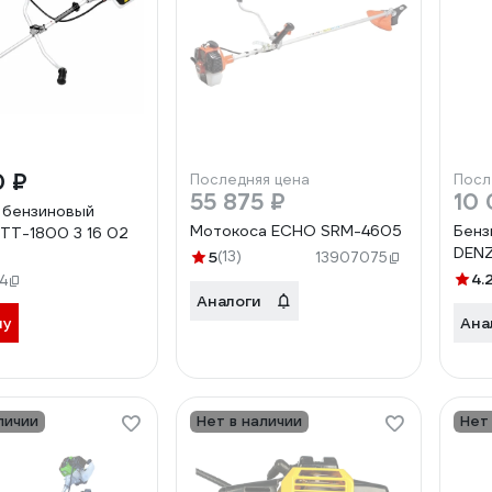
0 ₽
Последняя цена
Посл
55 875 ₽
10 
 бензиновый
Мотокоса ECHO SRM-4605
Бенз
TT-1800 3 16 02
DENZ
5
(13)
13907075
4.
4
Аналоги
ну
Ана
личии
Нет в наличии
Нет