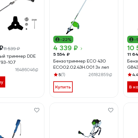
-22%
-
₽
4 339 ₽
10 
11 539 ₽
5 554 ₽
11 6
ый триммер DDE
Бензотриммер ECO 430
Бенз
793-107
ECO02.02.43H.001 3х леп
GB43
16486046
5
(1)
4.
26182859
ну
Купить
В к