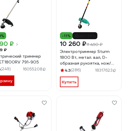
9%
-11%
до -18%
990 ₽
10 260 ₽
11 490 ₽
9 ₽
Электротриммер Sturm
трический триммер
1800 Вт, метал. вал, D-
ET1800RV 791-905
образная рукоятка, нож/
4
(249)
леска GT1800D
16055208
4.3
(286)
18317623
орзину
Купить