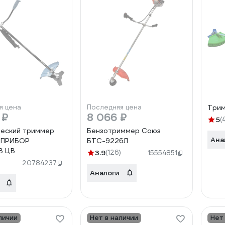
я цена
Последняя цена
Трим
 ₽
8 066 ₽
5
(
еский триммер
Бензотриммер Союз
Ана
ОПРИБОР
БТС-9226Л
В ЦВ
3.9
(126)
15554851
20784237
Аналоги
личии
Нет в наличии
Нет