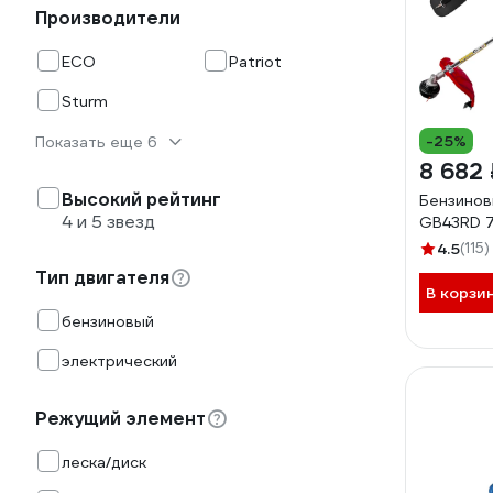
Производители
ECO
Patriot
Sturm
-25%
Показать еще 6
8 682 
Высокий рейтинг
Бензинов
4 и 5 звезд
GB43RD 
4.5
(115)
Тип двигателя
В корзи
бензиновый
электрический
Режущий элемент
леска/диск