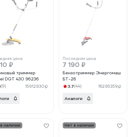
едняя цена
Последняя цена
310 ₽
7 190 ₽
иновый триммер
Бензотриммер Энергомаш
el DGT 430 96236
БТ-26
8
(9)
3.7
(44)
15912930
16295359
логи
Аналоги
 в наличии
Нет в наличии