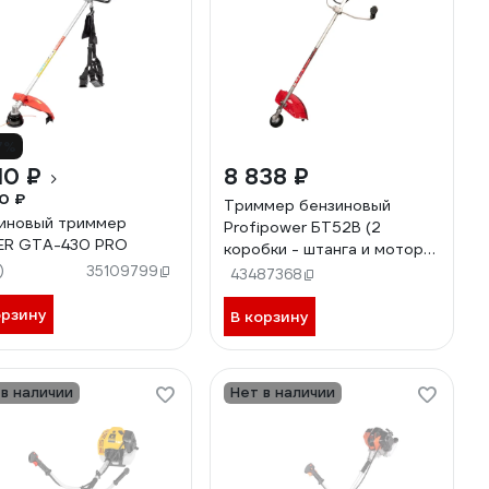
7%
10 ₽
8 838 ₽
0 ₽
Триммер бензиновый
иновый триммер
Profipower БТ52B (2
ER GTA-430 PRO
коробки - штанга и мотор)
)
F0010
35109799
43487368
орзину
В корзину
 в наличии
Нет в наличии