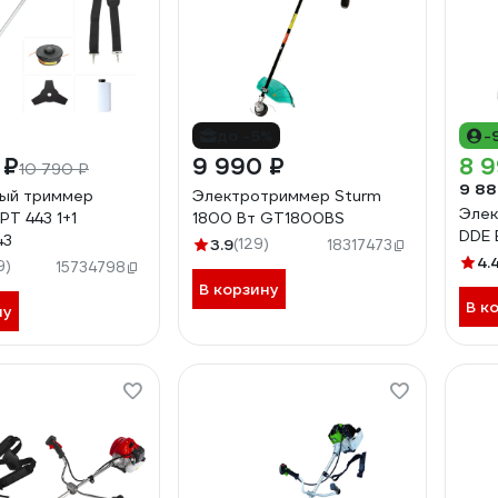
до -5%
-
 ₽
9 990 ₽
8 
10 790 ₽
9 88
вый триммер
Электротриммер Sturm
Элек
 443 1+1
1800 Вт GT1800BS
DDE 
43
3.9
(129)
18317473
4.
9)
15734798
В корзину
В к
ну