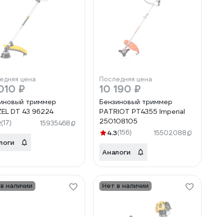
едняя цена
Последняя цена
010 ₽
10 190 ₽
иновый триммер
Бензиновый триммер
EL DT 43 96224
PATRIOT РТ4355 Imperial
250108105
2
(17)
15935468
4.3
(156)
15502088
логи
Аналоги
 в наличии
Нет в наличии