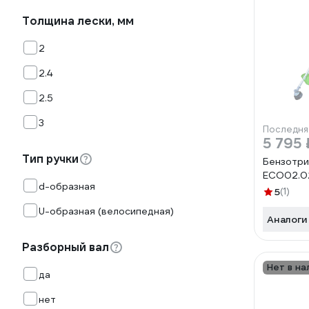
Толщина лески, мм
2
2.4
2.5
3
Последня
5 795 
Тип ручки
Бензотр
ECO02.02
d-образная
5
(1)
U-образная (велосипедная)
Аналоги
Разборный вал
Нет в на
да
нет