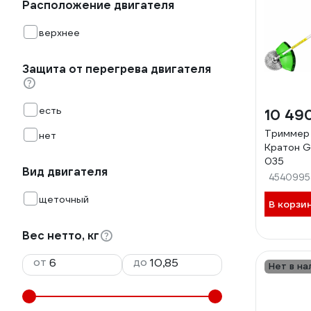
Расположение двигателя
верхнее
Защита от перегрева двигателя
есть
10 49
Триммер
нет
Кратон G
035
Вид двигателя
4540995
щеточный
В корзи
Вес нетто, кг
от
до
Нет в на