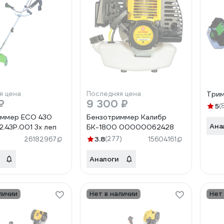
я цена
Последняя цена
Трим
₽
9 300 ₽
5
(
иммер ECO 430
Бензотриммер Калибр
Ана
.43Р.001 3х леп
БК-1800 00000062428
3.8
(277)
26182967
15604161
Аналоги
личии
Нет в наличии
Нет