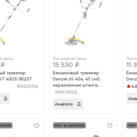
я цена
Последняя цена
Посл
 ₽
15 530 ₽
11 
вый триммер
Бензиновый триммер
Бенз
GT 430S 96237
Denzel dt-43e, 43 см3,
Denz
неразъемная штанга,
4.
15912931
электростартер, состоит
31190955
из 2 частей 962015
Ана
Аналоги
личии
Нет в наличии
Нет