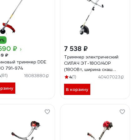
9%
590 ₽
7 538 ₽
49 ₽
Триммер электрический
иновый триммер DDE
СИЛАЧ ЭТ-1800/40Р
0 791-974
(1800Вт, ширина скаш
4
(81)
42см,леска,нож,плеч
16083880
4
(1)
40407023
ремень) (1/30) 024052
орзину
В корзину