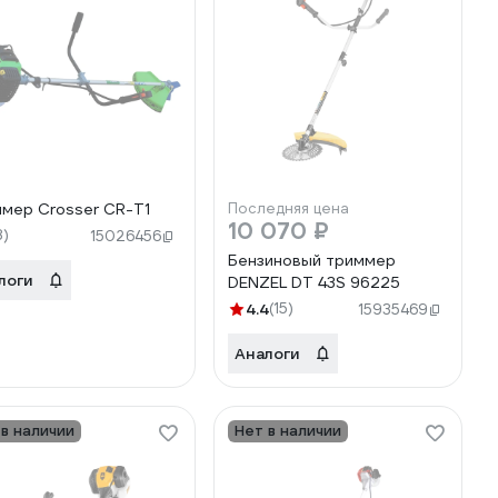
мер Crosser CR-T1
Последняя цена
10 070 ₽
8)
15026456
Бензиновый триммер
логи
DENZEL DT 43S 96225
4.4
(15)
15935469
Аналоги
 в наличии
Нет в наличии