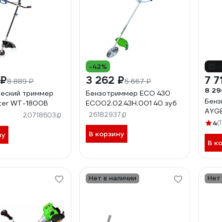
-42%
-
 ₽
3 262 ₽
7 7
8 889 ₽
5 667 ₽
8 29
еский триммер
Бензотриммер ECO 430
Бенз
ter WT-1800B
ECO02.02.43H.001 40 зуб
AYG
26182937
20718603
4
(1
В корзину
ну
В к
Нет в наличии
Нет