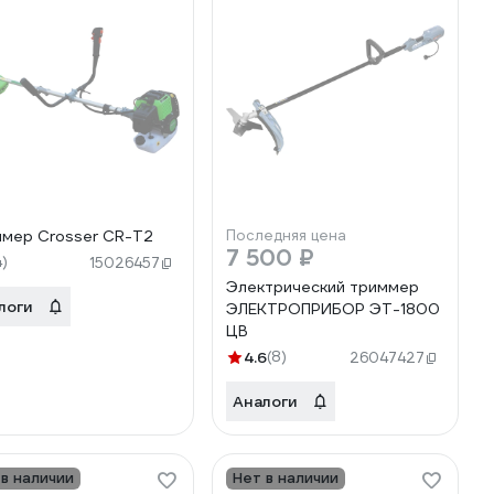
мер Crosser CR-T2
Последняя цена
7 500 ₽
4)
15026457
Электрический триммер
логи
ЭЛЕКТРОПРИБОР ЭТ-1800
ЦВ
4.6
(8)
26047427
Аналоги
 в наличии
Нет в наличии