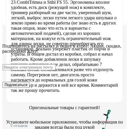
23 CombiTrimна и Stihl FS 55. Эргономика вполне
удобная, есть диск (режущий нож) в комплекте,
триммер разборный на две части, умеренный шум,
легкий, выброс лески путем легкого удара шпульки о
землю прямо во время работы (не знаю есть в других
такая опция, знаю что есть и варианты с
автоматической подачей), сделан из хороших
материалов, на кожухе есть ограничительный нож
для длины лески, не советую пренебрегать его
Подпишитесь
на рассылку
и будьте в курсе! Акции, скидки,
установкой, реально убережет пластик от порчи и
распродажи ждут!
утраты. В общем достал из коробки, собрал и начал
работать. Кроме добавления лески в шпульку
никаких остановок я не делал, обрабатываю 7
полных соток. Останавливался разве что отдохнуть
самому. Перегревов нет, двигатель просто
нагревается до нормальных для голой кожи
Подписаться
температур и держится в ней все время. Комментарий
так же прошу прочитать.
Оригинальные товары с гарантией!
Установите мобильное приложение, чтобы информация по
9 отзывов
заказам всегда была под рукой