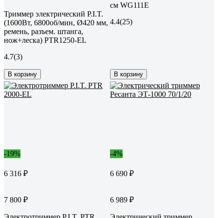
см WG111E
Триммер электрический P.I.T.
4.4
(25)
(1600Вт, 6800об/мин, Ø420 мм,
ремень, разъем. штанга,
нож+леска) PTR1250-EL
4.7
(3)
В корзину
В корзину
-19%
-4%
6 316 ₽
6 690 ₽
7 800 ₽
6 989 ₽
Электротриммер P.I.T. PTR
Электрический триммер