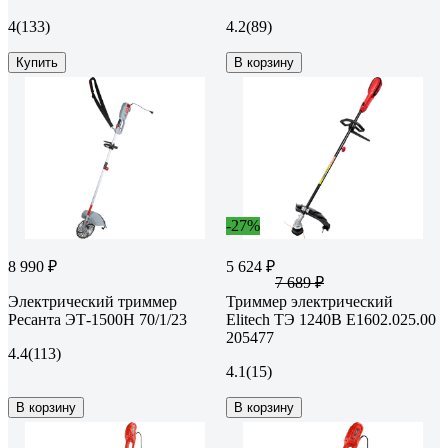
4
(133)
4.2
(89)
Купить
В корзину
-27%
8 990 ₽
5 624 ₽
7 689 ₽
Электрический триммер
Триммер электрический
Ресанта ЭТ-1500Н 70/1/23
Elitech ТЭ 1240В E1602.025.00
205477
4.4
(113)
4.1
(15)
В корзину
В корзину