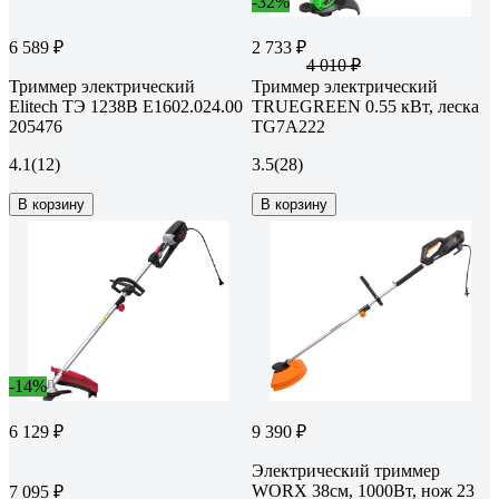
-32%
6 589 ₽
2 733 ₽
4 010 ₽
Триммер электрический
Триммер электрический
Elitech ТЭ 1238В E1602.024.00
TRUEGREEN 0.55 кВт, леска
205476
TG7A222
4.1
(12)
3.5
(28)
В корзину
В корзину
-14%
6 129 ₽
9 390 ₽
Электрический триммер
WORX 38см, 1000Вт, нож 23
7 095 ₽