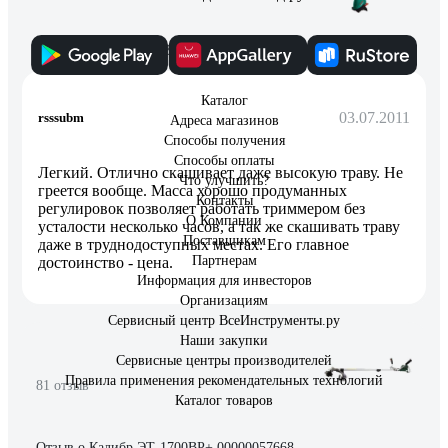
Отзыв о Bosch ART 23 Combitrim 0600878B00
Каталог
03.07.2011
rsssubm
Адреса магазинов
Способы получения
Способы оплаты
Легкий. Отлично скашивает даже высокую траву. Не
Что улучшить?
греется вообще. Масса хорошо продуманных
Контакты
регулировок позволяет работать триммером без
О Компании
усталости несколько часов, а так же скашивать траву
Поставщикам
даже в труднодоступных местах. Его главное
Партнерам
достоинство - цена.
Информация для инвесторов
Организациям
Сервисный центр ВсеИнструменты.ру
Наши закупки
Сервисные центры производителей
Правила применения рекомендательных технологий
81 отзыв
Каталог товаров
Отзыв о Калибр ЭТ-1700ВР+ 00000057668