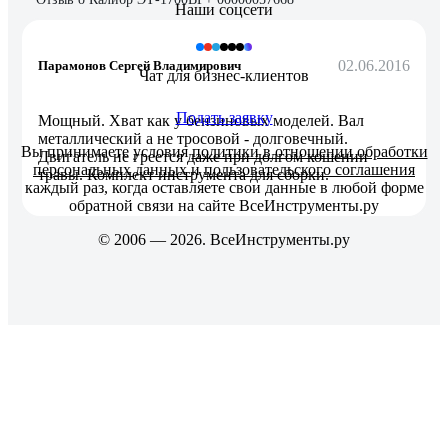
Наши соцсети
02.06.2016
Парамонов Сергей Владимирович
Чат для бизнес-клиентов
Подать заявку
Мощный. Хват как у бензиновых моделей. Вал
металлический а не тросовой - долговечный.
Вы принимаете условия
политики в отношении обработки
Двигатель не греется даже при долгом кошении
персональных данных
и
пользовательского соглашения
травы. Комплект инструмента для сборки.
каждый раз, когда оставляете свои данные в любой форме
обратной связи на сайте ВсеИнструменты.ру
© 2006 — 2026. ВсеИнструменты.ру