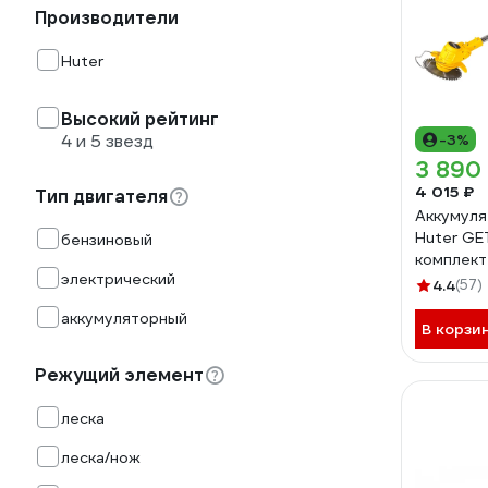
Производители
Huter
Высокий рейтинг
4 и 5 звезд
-3%
3 890
4 015 ₽
Тип двигателя
Аккумул
Huter GE
бензиновый
комплект
электрический
70/1/66
4.4
(57)
аккумуляторный
В корзи
Режущий элемент
леска
леска/нож