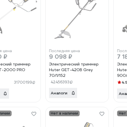
я цена
Последняя цена
Посл
0 ₽
9 098 ₽
7 1
еский триммер
Электрический триммер
Элек
ET-2000 PRO
Huter GET-420B Grey
Hute
70/1/152
900/
42456393
4.
31700199
Аналоги
Ана
личии
Нет в наличии
Нет