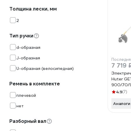
Толщина лески, мм
2
Тип ручки
d-образная
J-образная
Последня
7 719 
U-образная (велосипедная)
Электрич
Huter GE
Ремень в комплекте
900/70/1
4.9
(7)
плечевой
Аналоги
нет
Разборный вал