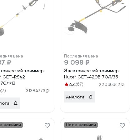
едняя цена
Последняя цена
87 ₽
9 098 ₽
трический триммер
Электрический триммер
r GET-RS42
Huter GET-420B 70/1/35
70/1/13
4.4
(67)
22066642
9
(7)
31384773
Аналоги
логи
 в наличии
Нет в наличии