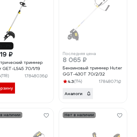
о -7%
19 ₽
Последняя цена
8 065 ₽
трический триммер
Бензиновый триммер Huter
r GET-LS45 70/1/19
GGT-430T 70/2/32
3
(118)
17848036
4.3
(114)
17848071
орзину
Аналоги
 в наличии
Нет в наличии