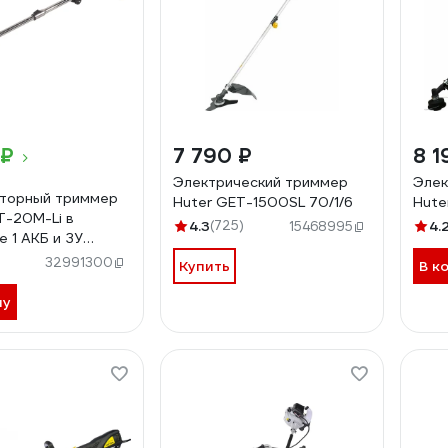
 ₽
7 790 ₽
8 1
Электрический триммер
Элек
яторный триммер
Huter GET-1500SL 70/1/6
Hute
T-20M-Li в
4.3
(725)
4.
15468995
е 1 АКБ и ЗУ
32991300
Купить
В к
ну