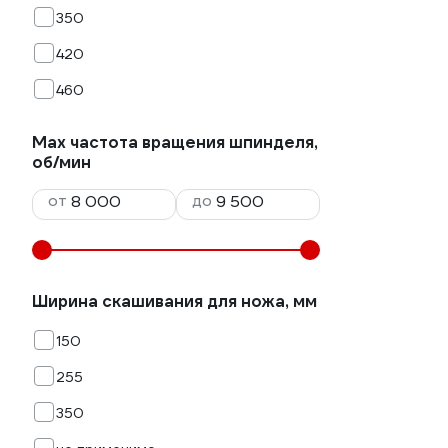
350
420
460
Max частота вращения шпинделя,
об/мин
от
до
Ширина скашивания для ножа, мм
150
255
350