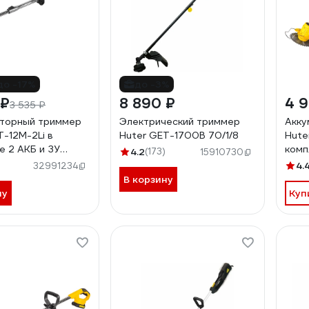
до -17%
до -3%
 ₽
8 890 ₽
4 
3 535 ₽
яторный триммер
Электрический триммер
Акку
T-12M-2Li в
Huter GET-1700B 70/1/8
Hute
е 2 АКБ и ЗУ
комп
4.2
(173)
15910730
70/1
4.
32991234
В корзину
ну
Куп