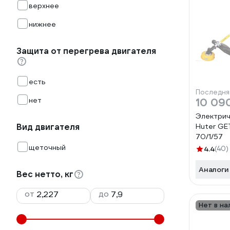
верхнее
нижнее
Защита от перегрева двигателя
есть
Последня
нет
10 09
Электрич
Вид двигателя
Huter G
70/1/57
щеточный
4.4
(40)
Аналоги
Вес нетто, кг
от
до
Нет в на