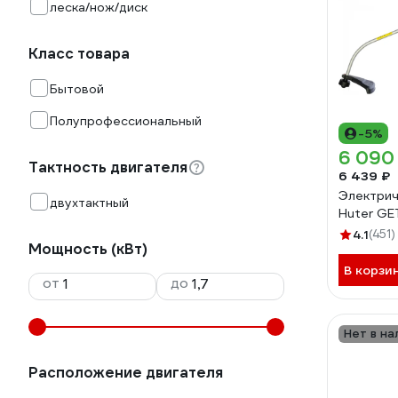
леска/нож/диск
Класс товара
Бытовой
Полупрофессиональный
-5%
6 090
Тактность двигателя
6 439 ₽
Электрич
двухтактный
Huter GE
4.1
(451)
Мощность (кВт)
В корзи
от
до
Нет в на
Расположение двигателя