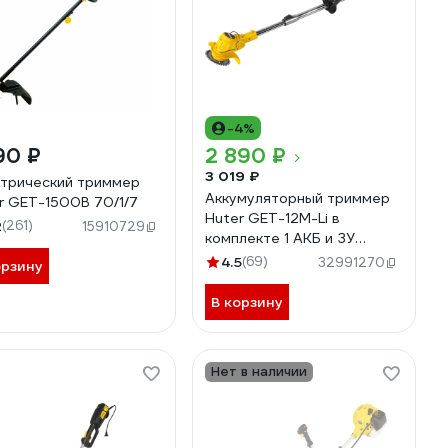
-4%
90 ₽
2 890 ₽
3 019 ₽
трический триммер
Аккумуляторный триммер
r GET-1500B 70/1/7
Huter GET-12M-Li в
2
(261)
15910729
комплекте 1 АКБ и ЗУ
70/1/64
4.5
(69)
32991270
орзину
В корзину
Нет в наличии