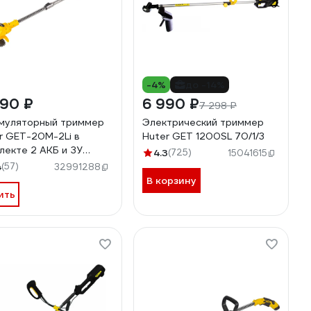
-4%
до -14%
990 ₽
6 990 ₽
7 298 ₽
муляторный триммер
Электрический триммер
r GET-20M-2Li в
Huter GET 1200SL 70/1/3
лекте 2 АКБ и ЗУ
4.3
(725)
15041615
/67
4
(57)
32991288
В корзину
ить