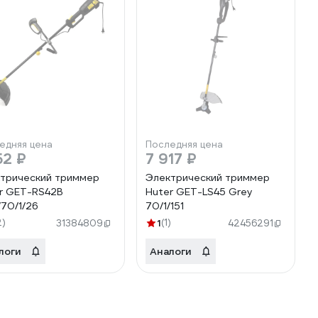
едняя цена
Последняя цена
52 ₽
7 917 ₽
трический триммер
Электрический триммер
r GET-RS42B
Huter GET-LS45 Grey
70/1/26
70/1/151
2)
1
(1)
31384809
42456291
логи
Аналоги