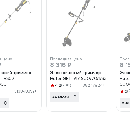
я цена
Последняя цена
Посл
₽
8 316 ₽
8 1
еский триммер
Электрический триммер
Элек
T-RS52
Huter GET-VI7 900/70/1/83
Hute
/30
900/
4.2
(238)
38247924
5
(
31384839
Аналоги
Ана