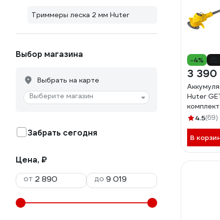
Триммеры леска 2 мм Huter
Выбор магазина
-4%
3 390
Выбрать на карте
Аккумул
Выберите магазин
Huter GE
комплект
70/1/65
4.5
(69)
Забрать сегодня
В корзи
Цена, ₽
от
до