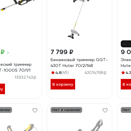
д
 ₽
7 799 ₽
9 0
Бензиновый триммер GGT-
Элек
еский триммер
430T Huter 70/2/148
Hute
T-1000S 70/1/1
4.8
(45)
4.
43014768
13932743
В корзину
В к
ну
личии
Нет в наличии
Нет