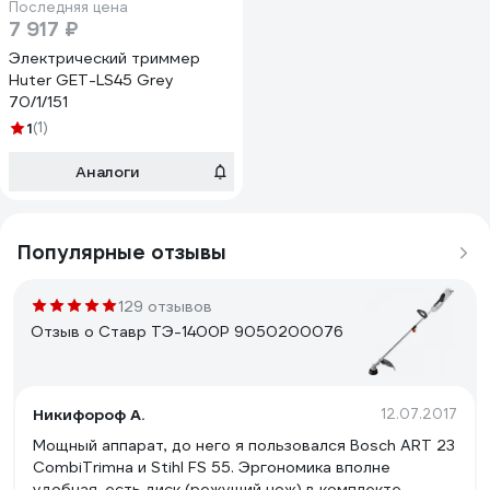
Последняя цена
7 917 ₽
Электрический триммер
Huter GET-LS45 Grey
70/1/151
1
(1)
Аналоги
Популярные отзывы
129 отзывов
Отзыв о Ставр ТЭ-1400Р 9050200076
Никифороф А.
12.07.2017
Мощный аппарат, до него я пользовался Bosch ART 23
CombiTrimна и Stihl FS 55. Эргономика вполне
удобная, есть диск (режущий нож) в комплекте,