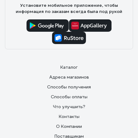
металлический а не тросовой - долговечный.
Установите мобильное приложение, чтобы
Двигатель не греется даже при долгом кошении
информация по заказам всегда была под рукой
травы. Комплект инструмента для сборки.
Каталог
Адреса магазинов
Способы получения
Способы оплаты
Что улучшить?
Контакты
О Компании
Поставщикам