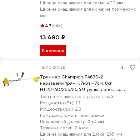
Ширина скашивания для лески:
400 мм
Ширина скашивания для ножа:
не применимо
мм
4.7
(492)
13 490 ₽
В корзину
35105305
Триммер Champion Т463S-2
неразъемн.прям. 1,7кВт 47см, 8кг
HT22+40/255/25,4 U-ручка легк.старт
T463S-2
Тактность двигателя:
двухтактный
Мощность (кВт):
1.7
Мощность (л.с.):
2.3
Режущий элемент:
леска/диск
Посадочный диаметр:
25.4 мм
Толщина лески:
2.4 мм
Ширина скашивания для диска:
255 мм