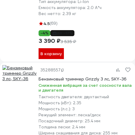
Тип аккумулятора:
Li-lon
Емкость аккумулятора:
2.0 А*ч
Вес нетто:
2.39 кг
4.5
(69)
-4%
до -17%
3 390 ₽
3 535 ₽
В корзину
35288557
Бензиновый триммер Grizzly 3 лс, SKY-36
Сниженная вибрация за счет соосности вала
и двигателя
Тактность двигателя:
двухтактный
Мощность (кВт):
2.35
Мощность (л.с.):
3
Режущий элемент:
леска/диск
Посадочный диаметр:
25.4 мм
Толщина лески:
2.4 мм
Ширина скашивания для диска:
255 мм