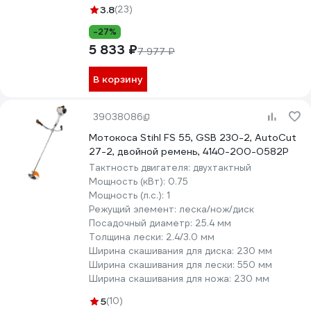
3.8
(23)
-27%
5 833 ₽
7 977 ₽
В корзину
39038086
Мотокоса Stihl FS 55, GSB 230-2, AutoCut
27-2, двойной ремень, 4140-200-0582P
Тактность двигателя:
двухтактный
Мощность (кВт):
0.75
Мощность (л.с.):
1
Режущий элемент:
леска/нож/диск
Посадочный диаметр:
25.4 мм
Толщина лески:
2.4/3.0 мм
Ширина скашивания для диска:
230 мм
Ширина скашивания для лески:
550 мм
Ширина скашивания для ножа:
230 мм
5
(10)