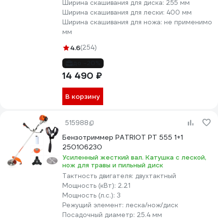
Ширина скашивания для диска:
255 мм
Ширина скашивания для лески:
400 мм
Ширина скашивания для ножа:
не применимо
мм
4.6
(254)
до -20%
14 490 ₽
В корзину
515988
Бензотриммер PATRIOT PT 555 1+1
250106230
Усиленный жесткий вал. Катушка с леской,
нож для травы и пильный диск
Тактность двигателя:
двухтактный
Мощность (кВт):
2.21
Мощность (л.с.):
3
Режущий элемент:
леска/нож/диск
Посадочный диаметр:
25.4 мм