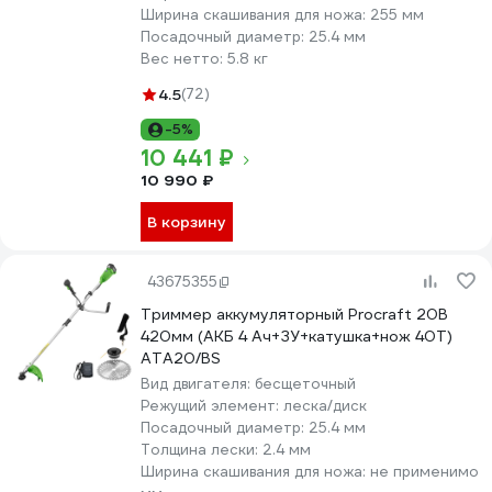
Ширина скашивания для ножа:
255 мм
Посадочный диаметр:
25.4 мм
Вес нетто:
5.8 кг
4.5
(72)
-5%
10 441 ₽
10 990 ₽
В корзину
43675355
Триммер аккумуляторный Procraft 20В
420мм (АКБ 4 Ач+ЗУ+катушка+нож 40Т)
ATA20/BS
Вид двигателя:
бесщеточный
Режущий элемент:
леска/диск
Посадочный диаметр:
25.4 мм
Толщина лески:
2.4 мм
Ширина скашивания для ножа:
не применимо