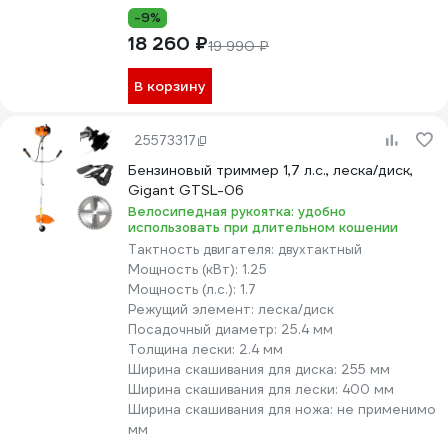
-9%
18 260 ₽
19 990 ₽
В корзину
25573317
Бензиновый триммер 1,7 л.с., леска/диск,
Gigant GTSL-06
Велосипедная рукоятка: удобно
использовать при длительном кошении
Тактность двигателя:
двухтактный
Мощность (кВт):
1.25
Мощность (л.с.):
1.7
Режущий элемент:
леска/диск
Посадочный диаметр:
25.4 мм
Толщина лески:
2.4 мм
Ширина скашивания для диска:
255 мм
Ширина скашивания для лески:
400 мм
Ширина скашивания для ножа:
не применимо
мм