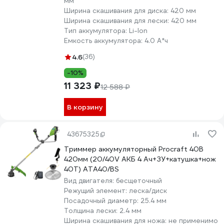
мм
Ширина скашивания для диска:
420 мм
Ширина скашивания для лески:
420 мм
Тип аккумулятора:
Li-lon
Емкость аккумулятора:
4.0 А*ч
4.6
(36)
-10%
11 323 ₽
12 588 ₽
В корзину
43675325
Триммер аккумуляторный Procraft 40В
420мм (20/40V АКБ 4 Ач+ЗУ+катушка+нож
40Т) ATA40/BS
Вид двигателя:
бесщеточный
Режущий элемент:
леска/диск
Посадочный диаметр:
25.4 мм
Толщина лески:
2.4 мм
Ширина скашивания для ножа:
не применимо