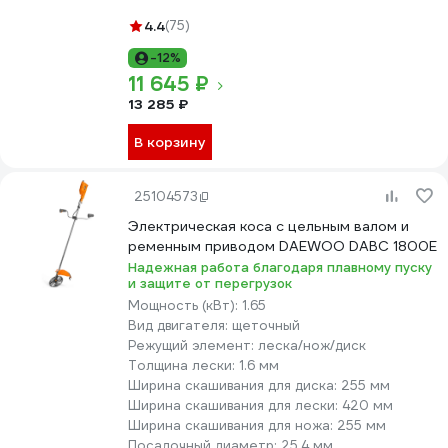
4.4
(75)
-12%
11 645 ₽
13 285 ₽
В корзину
25104573
Электрическая коса с цельным валом и
ременным приводом DAEWOO DABC 1800E
Надежная работа благодаря плавному пуску
и защите от перегрузок
Мощность (кВт):
1.65
Вид двигателя:
щеточный
Режущий элемент:
леска/нож/диск
Толщина лески:
1.6 мм
Ширина скашивания для диска:
255 мм
Ширина скашивания для лески:
420 мм
Ширина скашивания для ножа:
255 мм
Посадочный диаметр:
25.4 мм