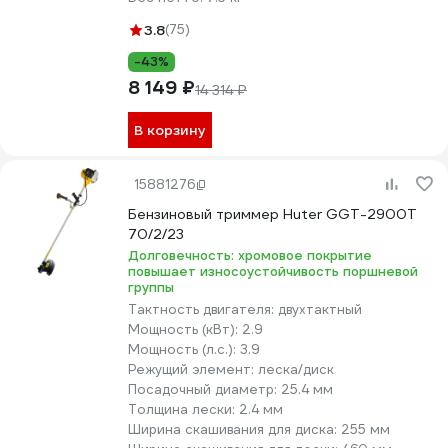
3.8
(75)
-43%
8 149 ₽
14 314 ₽
В корзину
15881276
Бензиновый триммер Huter GGT-2900T
70/2/23
Долговечность: хромовое покрытие
повышает износоустойчивость поршневой
группы
Тактность двигателя:
двухтактный
Мощность (кВт):
2.9
Мощность (л.с.):
3.9
Режущий элемент:
леска/диск
Посадочный диаметр:
25.4 мм
Толщина лески:
2.4 мм
Ширина скашивания для диска:
255 мм