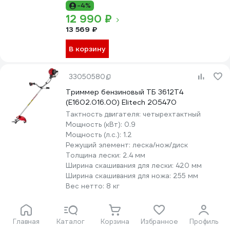
-4%
12 990 ₽
13 569 ₽
В корзину
33050580
Триммер бензиновый ТБ 3612T4
(E1602.016.00) Elitech 205470
Тактность двигателя:
четырехтактный
Мощность (кВт):
0.9
Мощность (л.с.):
1.2
Режущий элемент:
леска/нож/диск
Толщина лески:
2.4 мм
Ширина скашивания для лески:
420 мм
Ширина скашивания для ножа:
255 мм
Вес нетто:
8 кг
4.5
(14)
-13%
Главная
Каталог
Корзина
Избранное
Профиль