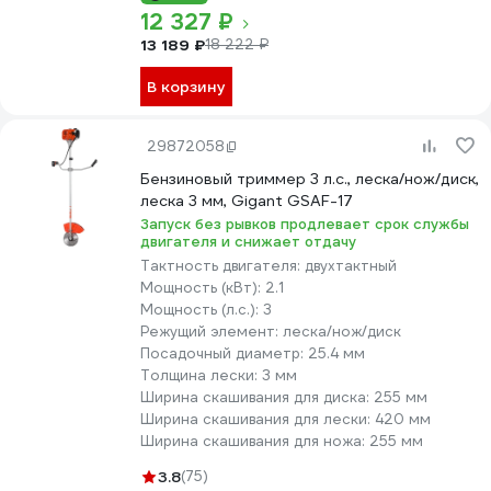
12 327 ₽
13 189 ₽
18 222 ₽
В корзину
29872058
Бензиновый триммер 3 л.с., леска/нож/диск,
леска 3 мм, Gigant GSAF-17
Запуск без рывков продлевает срок службы
двигателя и снижает отдачу
Тактность двигателя:
двухтактный
Мощность (кВт):
2.1
Мощность (л.с.):
3
Режущий элемент:
леска/нож/диск
Посадочный диаметр:
25.4 мм
Толщина лески:
3 мм
Ширина скашивания для диска:
255 мм
Ширина скашивания для лески:
420 мм
Ширина скашивания для ножа:
255 мм
3.8
(75)