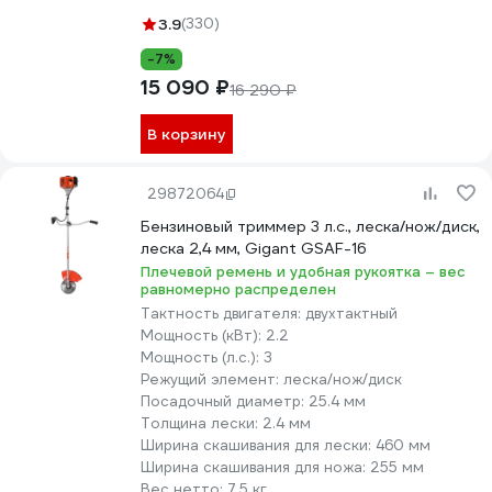
3.9
(330)
-7%
15 090 ₽
16 290 ₽
В корзину
29872064
Бензиновый триммер 3 л.с., леска/нож/диск,
леска 2,4 мм, Gigant GSAF-16
Плечевой ремень и удобная рукоятка – вес
равномерно распределен
Тактность двигателя:
двухтактный
Мощность (кВт):
2.2
Мощность (л.с.):
3
Режущий элемент:
леска/нож/диск
Посадочный диаметр:
25.4 мм
Толщина лески:
2.4 мм
Ширина скашивания для лески:
460 мм
Ширина скашивания для ножа:
255 мм
Вес нетто:
7.5 кг