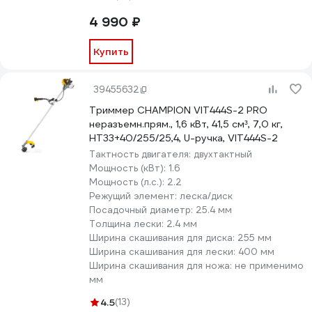
4 990 ₽
Купить
39455632
Триммер CHAMPION VIT444S-2 PRO
неразъемн.прям., 1,6 кВт, 41,5 см³, 7,0 кг,
HT33+40/255/25,4, U-ручка, VIT444S-2
Тактность двигателя:
двухтактный
Мощность (кВт):
1.6
Мощность (л.с.):
2.2
Режущий элемент:
леска/диск
Посадочный диаметр:
25.4 мм
Толщина лески:
2.4 мм
Ширина скашивания для диска:
255 мм
Ширина скашивания для лески:
400 мм
Ширина скашивания для ножа:
не применимо
мм
4.5
(13)