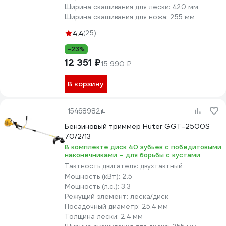
Ширина скашивания для лески:
420 мм
Ширина скашивания для ножа:
255 мм
4.4
(25)
-23%
12 351 ₽
15 990 ₽
В корзину
15468982
Бензиновый триммер Huter GGT-2500S
70/2/13
В комплекте диск 40 зубьев с победитовыми
наконечниками – для борьбы с кустами
Тактность двигателя:
двухтактный
Мощность (кВт):
2.5
Мощность (л.с.):
3.3
Режущий элемент:
леска/диск
Посадочный диаметр:
25.4 мм
Толщина лески:
2.4 мм