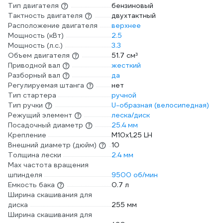
Тип двигателя
бензиновый
Тактность двигателя
двухтактный
Расположение двигателя
верхнее
Мощность (кВт)
2.5
Мощность (л.с.)
3.3
Объем двигателя
51.7 см³
Приводной вал
жесткий
Разборный вал
да
Регулируемая штанга
нет
Тип стартера
ручной
Тип ручки
U-образная (велосипедная)
Режущий элемент
леска/диск
Посадочный диаметр
25.4 мм
Крепление
М10х1,25 LH
Внешний диаметр (дюйм)
10
Толщина лески
2.4 мм
Max частота вращения
шпинделя
9500 об/мин
Емкость бака
0.7 л
Ширина скашивания для
диска
255 мм
Ширина скашивания для