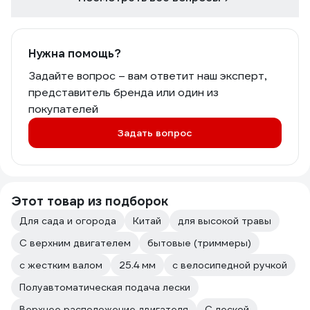
Нужна помощь?
Задайте вопрос – вам ответит наш эксперт,
представитель бренда или один из
покупателей
Задать вопрос
Этот товар из подборок
Для сада и огорода
Китай
для высокой травы
С верхним двигателем
бытовые (триммеры)
с жестким валом
25.4 мм
с велосипедной ручкой
Полуавтоматическая подача лески
Верхнее расположение двигателя
С леской