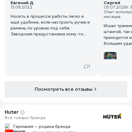
Евгений Д.
Сергей
13.06.2022
05.07.2026
г.
Опыт использ
Носить в процессе работы легко и
месяцев
ещё удобнее, если настроить ручки и
Искал тримме
ремень по уровню под себя.
штангой, так 
Заводская предустановка кому-то
приходится к
может не подойти. Надо настроить
большим удалением (100
под себя.
проблема с т
Бутьте спокойны, если при первом
триммер на 
запуске через какое-то время из
пополам и он
выхлопной трубы двигателя повалить
1
легковушки. 
дым с запахом резины. Это наверное
топлива, но 
заводская смазка сгорает.
прям как не в
Честно сказать для немецкой вещи, в
Используется 
целом за нормальную цену вещь
Посмотреть все отзывы
катушкой. Б
слабовата в пользавании. Вот
позволяет ск
переключатель воздушной заслонки,
достаточно п
который надо постоянно попаравлять
качеству сбо
и очень тугая пружина под катушкой
Huter
критично, что
лески, которая затрудняет и
Все товары бренда
подрегулиров
открывание крышки с катушкой и ещё
катушки надо
Германия — родина бренда
более установку и закрывание
качество ост