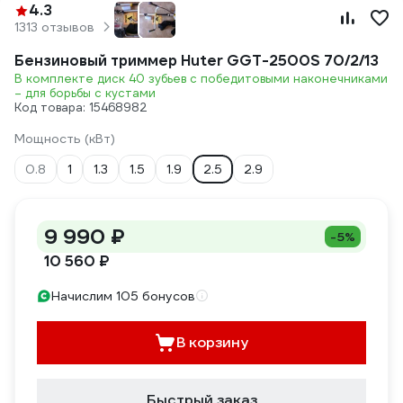
4.3
1313 отзывов
Бензиновый триммер Huter GGT-2500S 70/2/13
В комплекте диск 40 зубьев с победитовыми наконечниками
– для борьбы с кустами
Код товара: 15468982
Мощность (кВт)
0.8
1
1.3
1.5
1.9
2.5
2.9
9 990 ₽
-5%
10 560 ₽
Начислим 105 бонусов
В корзину
Быстрый заказ