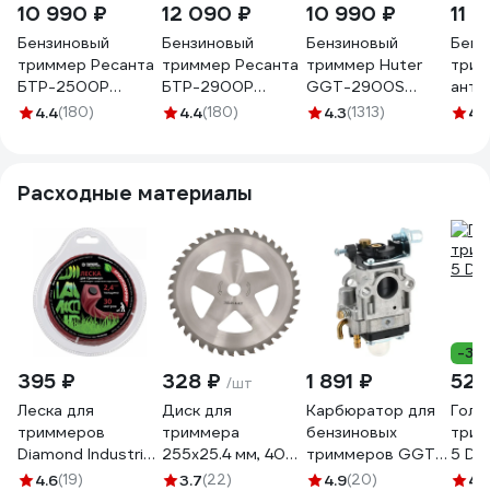
10 990 ₽
12 090 ₽
10 990 ₽
11 
Бензиновый
Бензиновый
Бензиновый
Бенз
триммер Ресанта
триммер Ресанта
триммер Huter
трим
БТР-2500Р
БТР-2900Р
GGT-2900S
анти
70/2/40
70/2/43
70/2/24
сист
4.4
(180)
4.4
(180)
4.3
(1313)
4.1
GGT
70/2
Расходные материалы
-30
395 ₽
328 ₽
1 891 ₽
529
/шт
Леска для
Диск для
Карбюратор для
Голо
триммеров
триммера
бензиновых
трим
Diamond Industrial
255х25.4 мм, 40T
триммеров GGT-
5 DD
2.4 мм 30 м
Gigant GTSL-06-
1300-2900 Huter
4.6
(19)
3.7
(22)
4.9
(20)
4.