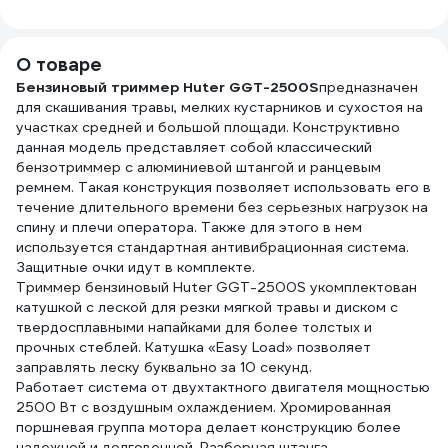
квадрат витой
35
71/2/33
армированная
графитовым
О товаре
сердечником
DIDTRIM2430KV
Бензиновый триммер Huter GGT-2500S
предназначен
для скашивания травы, мелких кустарников и сухостоя на
участках средней и большой площади. Конструктивно
данная модель представляет собой классический
бензотриммер с алюминиевой штангой и ранцевым
ремнем. Такая конструкция позволяет использовать его в
течение длительного времени без серьезных нагрузок на
спину и плечи оператора. Также для этого в нем
используется стандартная антивибрационная система.
Защитные очки идут в комплекте.
Триммер бензиновый Huter GGT-2500S укомплектован
катушкой с леской для резки мягкой травы и диском с
твердосплавными напайками для более толстых и
прочных стеблей. Катушка «Easy Load» позволяет
заправлять леску буквально за 10 секунд.
Работает система от двухтактного двигателя мощностью
2500 Вт с воздушным охлаждением. Хромированная
поршневая группа мотора делает конструкцию более
надежной и долговечной. Разборная штанга