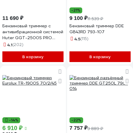
-21%
11 690 ₽
9 100 ₽
11 539 ₽
Бензиновый триммер с
Бензиновый триммер DDE
антивибрационной системой
GB43RD 793-107
Huter GGT-2500S PRO
4.5
(115)
70/2/27
4.1
(202)
В корзину
В корзину
-14%
-22%
6 910 ₽
7 757 ₽
9 889 ₽