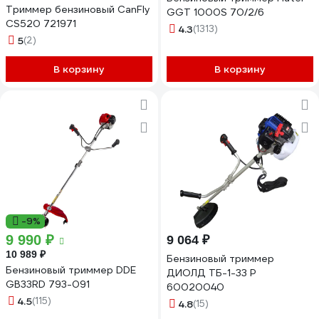
Триммер бензиновый CanFly
GGT 1000S 70/2/6
CS520 721971
4.3
(1313)
5
(2)
В корзину
В корзину
-9%
9 990 ₽
9 064 ₽
10 989 ₽
Бензиновый триммер
Бензиновый триммер DDE
ДИОЛД ТБ-1-33 Р
GB33RD 793-091
60020040
4.5
(115)
4.8
(15)