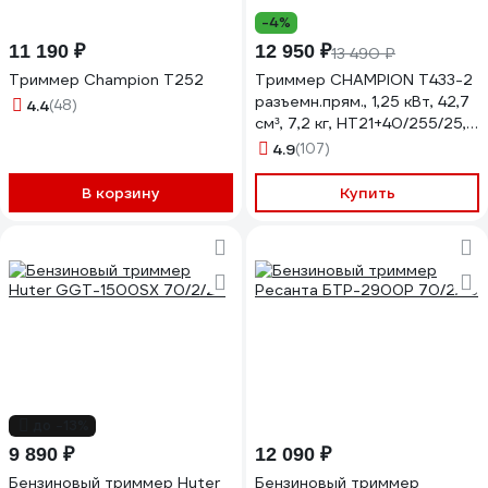
-4%
11 190 ₽
12 950 ₽
13 490 ₽
Триммер Champion Т252
Триммер CHAMPION Т433-2
разъемн.прям., 1,25 кВт, 42,7
4.4
(48)
см³, 7,2 кг, HT21+40/255/25,4,
U-ручка, легк.старт, VIT433-
4.9
(107)
2
В корзину
Купить
до -13%
9 890 ₽
12 090 ₽
Бензиновый триммер Huter
Бензиновый триммер