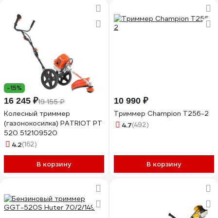
-15%
16 245 ₽
10 990 ₽
19 155 ₽
Колесный триммер
Триммер Champion Т256-2
(газонокосилка) PATRIOT PT
4.7
(492)
520 512109520
4.2
(162)
В корзину
В корзину