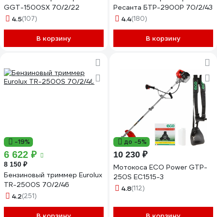
GGT-1500SX 70/2/22
Ресанта БТР-2900Р 70/2/43
4.5
(107)
4.4
(180)
В корзину
В корзину
-19%
до -5%
6 622 ₽
10 230 ₽
8 150 ₽
Мотокоса ECO Power GTP-
Бензиновый триммер Eurolux
250S EC1515-3
TR-2500S 70/2/46
4.8
(112)
4.2
(251)
В корзину
В корзину