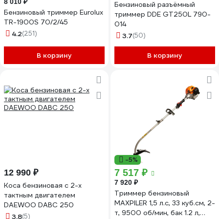
8 010 ₽
Бензиновый разъёмный
Бензиновый триммер Eurolux
триммер DDE GT250L 790-
TR-1900S 70/2/45
014
4.2
(251)
3.7
(50)
В корзину
В корзину
-5%
7 517 ₽
12 990 ₽
7 920 ₽
Коса бензиновая c 2-х
Триммер бензиновый
тактным двигателем
MAXPILER 1,5 л.с, 33 куб.см, 2-
DAEWOO DABC 250
т, 9500 об/мин, бак 1.2 л,
3.8
(5)