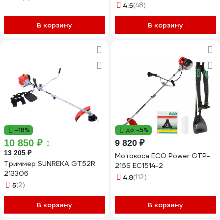
диаметр 440 мм, леска,
4.5
(48)
ремень MGT-31
В корзину
В корзину
-18%
до -5%
10 850 ₽
9 820 ₽
13 205 ₽
Мотокоса ECO Power GTP-
Триммер SUNREKA GT52R
215S EC1514-2
213306
4.8
(112)
5
(2)
В корзину
В корзину