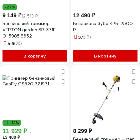
-27%
9 149 ₽
12 490 ₽
12 513 ₽
Бензиновый триммер
Бензокоса Зубр КРБ-2500-
VERTON garden BR-371F
Р
01.5985.8652
3.1
(19)
4.5
(36)
В корзину
В корзину
-12%
11 929 ₽
8 299 ₽
13 489 ₽
Бензиновый триммер Huter