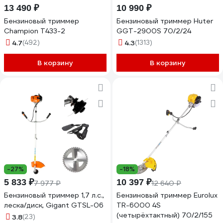
13 490 ₽
10 990 ₽
Бензиновый триммер
Бензиновый триммер Huter
Champion Т433-2
GGT-2900S 70/2/24
4.7
(492)
4.3
(1313)
В корзину
В корзину
-27%
-18%
5 833 ₽
10 397 ₽
7 977 ₽
12 640 ₽
Бензиновый триммер 1,7 л.с.,
Бензиновый триммер Eurolux
леска/диск, Gigant GTSL-06
TR-6000 4S
(четырёхтактный) 70/2/155
3.8
(23)