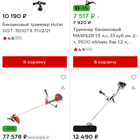
-5%
7 517 ₽
10 190 ₽
7 920 ₽
Бензиновый триммер Huter
Триммер бензиновый
GGT-1500TX 70/2/21
MAXPILER 1,5 л.с, 33 куб.см, 2-
4.6
(88)
т, 9500 об/мин, бак 1.2 л,
диаметр 440 мм, леска,
4.5
(48)
ремень MGT-31
В корзину
В корзину
-25%
до -3%
77 578 ₽
12 490 ₽
103 029 ₽