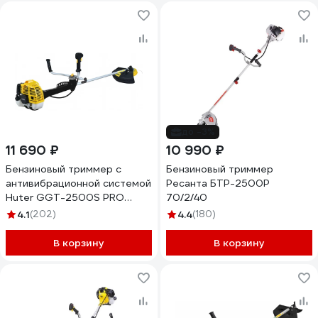
до -3%
11 690 ₽
10 990 ₽
Бензиновый триммер с
Бензиновый триммер
антивибрационной системой
Ресанта БТР-2500Р
Huter GGT-2500S PRO
70/2/40
70/2/27
4.1
(202)
4.4
(180)
В корзину
В корзину