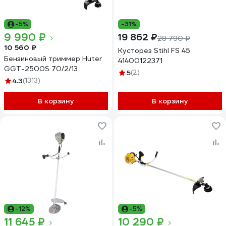
-5%
-31%
9 990 ₽
19 862 ₽
28 790 ₽
10 560 ₽
Кусторез Stihl FS 45
Бензиновый триммер Huter
41400122371
GGT-2500S 70/2/13
5
(2)
4.3
(1313)
В корзину
В корзину
-12%
-5%
11 645 ₽
10 290 ₽