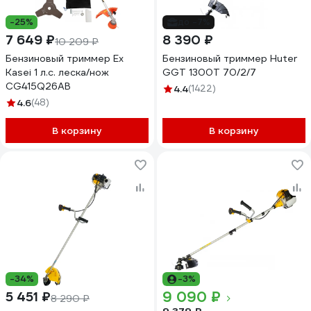
-25%
до -7%
7 649 ₽
8 390 ₽
10 209 ₽
Бензиновый триммер Ex
Бензиновый триммер Huter
Kasei 1 л.с. леска/нож
GGT 1300T 70/2/7
CG415Q26AB
4.4
(1422)
4.6
(48)
В корзину
В корзину
-34%
-3%
9 090 ₽
5 451 ₽
8 290 ₽