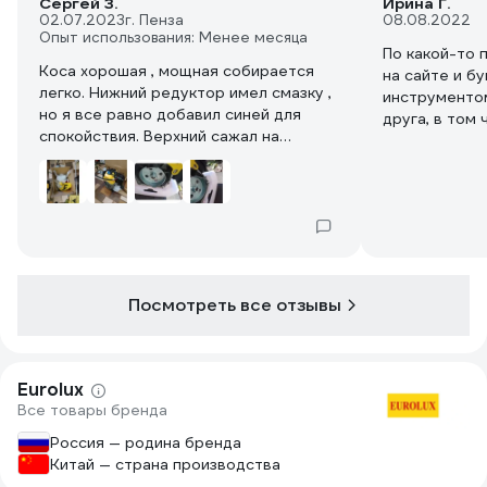
Сергей З.
Ирина Г.
02.07.2023
г. Пенза
08.08.2022
Опыт использования: Менее месяца
По какой-то п
Коса хорошая , мощная собирается
на сайте и б
легко. Нижний редуктор имел смазку ,
инструментом
но я все равно добавил синей для
друга, в том
спокойствия. Верхний сажал на
двигателя. Н
фиксатор резьбы. Бензин 2т
потребовалос
полусинтетика, мерная ёмкость в
в первый раз 
комплекте 0,5 л. Не сразу разобрался
себя минусом
с алгоритмом холодного запуска.
мерного стак
Почему то заводилась на приоткрытой
мне не нужно
а может и переслал бензин. Но на
(именно тако
горячую с первого раза. Обороты
инструменту 
Посмотреть все отзывы
стабильные ровные , косил высокие
даче можно н
поросли на участке , мягкой травы нет
для жидкой о
. Катушка пластиковая из комплекта
расход у три
разлетелась, поставил нож ,лезвия
почти литр с
Eurolux
подточил болгаркой . Режет хорошо и
соток по пер
Все товары бренда
стебли лопухов и поросли сливы и
вишни даже яблоню чуть не срубил
Россия — родина бренда
молодую (. Обнаружил слабый узел ,
Китай — страна производства
ручной стартер его металлическая