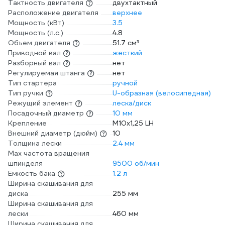
Тактность двигателя
двухтактный
Расположение двигателя
верхнее
Мощность (кВт)
3.5
Мощность (л.с.)
4.8
Объем двигателя
51.7 см³
Приводной вал
жесткий
Разборный вал
нет
Регулируемая штанга
нет
Тип стартера
ручной
Тип ручки
U-образная (велосипедная)
Режущий элемент
леска/диск
Посадочный диаметр
10 мм
Крепление
М10х1,25 LH
Внешний диаметр (дюйм)
10
Толщина лески
2.4 мм
Max частота вращения
шпинделя
9500 об/мин
Емкость бака
1.2 л
Ширина скашивания для
диска
255 мм
Ширина скашивания для
лески
460 мм
Ширина скашивания для