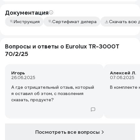
катушка скруглились шлицы и
пришлось доработать напильником.
Документация
Но ничего все собралось и работает .
Инструкция
Сертификат дилера
Скачать всю 
По мне отличная коса. На средних
оборотах и выше средних косит все
подряд проходим обкатку. И ещё она
достаточно лёгкая даже на одном
Вопросы и ответы о Eurolux TR-3000T
плече с ремнем из комплекта
70/2/25
работать нормально . Только нужно
под себя подогнать ручки и
положение ремня .
Игорь
Алексей Л.
26.06.2025
07.06.2025
А где отрицательный отзыв, который
В комплекте 
я оставил об этом, с позволения
сказать, продукте?
Посмотреть все вопросы