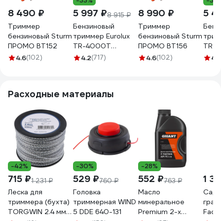
-33%
-34
8 490 ₽
5 997 ₽
8 990 ₽
5 4
8 915 ₽
Триммер
Бензиновый
Триммер
Бенз
бензиновый Sturm
триммер Eurolux
бензиновый Sturm
трим
ПРОМО BT152
TR-4000T
ПРОМО BT156
TR-
70/2/26
70/2
4.6
(102)
4.2
(717)
4.6
(102)
4.
Расходные материалы
-42%
-30%
-28%
715 ₽
529 ₽
552 ₽
1 3
1 231 ₽
760 ₽
763 ₽
Леска для
Головка
Масло
Садо
триммера (бухта)
триммерная WIND
минеральное
граб
TORGWIN 2.4 мм
5 DDE 640-131
Premium 2-х
Fach