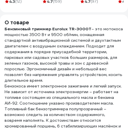
200м витая с
тактное 1 л API
плас
4.3
(12)
4.7
(159)
4.7
(97)
4.
графитовым
TC Gigant G0675
05.0
наполнителем
duoline серебро
О товаре
S28520
Бензиновый триммер Eurolux TR-3000T
– это мотокоса
мощностью 3500 Вт и 9500 об/мин, оснащенная
стандартной антивибрационной системой и двухтактным
двигателем с воздушным охлаждением. Подходит для
содержания в порядке приусадебной территории,
парковых или садовых участков больших размеров, для
зеленых газонов, высокой травы и зон с древесной
порослью. Эргономичный дизайн и небольшой вес
позволят без напряжения управлять устройством, косить
длительное время.
Бензокоса имеет электронное зажигание и легкий запуск.
Не зависит от источника электроэнергии – работает на
топливе состоящем из специального масла и бензина
АИ-92. Соотношение указано производителем масла.
Топливный бак бензотриммера полупрозрачный –
возможно следить за количеством содержимого,
вовремя наполнять. К достоинствам относится
хромированный поршень, 6 стабилизирующих маслёнок и