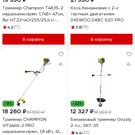
Триммер Champion Т463S-2
Коса бензиновая c 2-х
неразъемн.прям. 1,7кВт 47см,
тактным двигателем
8кг HT22+40/255/25,4 U-
DAEWOO DABC 620 PRO
ручка легк.старт T463S-2
4.2
(17)
3.8
(18)
В корзину
В корзину
-9%
-32%
18 260 ₽
12 327 ₽
19 990 ₽
18 222 ₽
Триммер CHAMPION
Бензиновый триммер Grizzly
VIT444S-2 PRO
2 л.с., SKY-35
неразъемн.прям., 1,6 кВт, 41,5
4.4
(25)