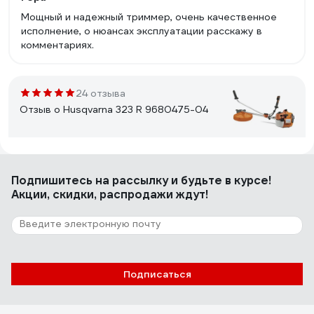
Мощный и надежный триммер, очень качественное
исполнение, о нюансах эксплуатации расскажу в
комментариях.
24 отзыва
Отзыв о Husqvarna 323 R 9680475-04
dogs-in-net
28.07.2009
Подпишитесь
на рассылку
и будьте в курсе!
1. Легкость запуска и подготовки к работе. 2. Качество
Акции, скидки, распродажи ждут!
материала, эргономика. 3. удобство в замене насадок.
4. возможность работы с диском для кустарника
(деревца по 7-10 см в диаметре) косит как траву. 5.
производительность 6 соток, за 3 часа. 6. стальной
вал - надежней тросиков. 7. Очень тихая работа
Подписаться