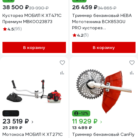
38 500 ₽
26 459 ₽
39 990 ₽
34 865 ₽
Кусторез МОБИЛ К XT471C
Триммер бензиновый НЕВА
Премиум MBK0023873
Мототехника BCK853GU
PRO кусторез
4.5
(95)
4650002231467
4.2
(5)
В корзину
В корзину
-7%
-12%
23 519 ₽
11 929 ₽
25 289 ₽
13 489 ₽
Мотокоса МОБИЛ К XT271C
Триммер бензиновый CanFly