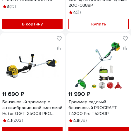
200-0389P
5
(15)
4
(2)
В корзину
Купить
11 690 ₽
11 990 ₽
Бензиновый триммер с
Триммер садовый
антивибрационной системой
бензиновый PROCRAFT
Huter GGT-2500S PRO
T4200 Pro T4200P
70/2/27
4.1
(202)
4.6
(38)