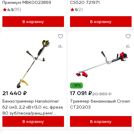
Премиум MBK0023869
CS520 721971
4.5
(95)
5
(2)
В корзину
В корзину
-18%
21 440 ₽
17 091 ₽
20 889 ₽
Бензотриммер Hanskonner
Триммер бензиновый Crown
62 см3, 2,2 кВт/3,0 лс, фреза
CT20203
80 зуб/леска/ранц.рем/
эрг.рук HBT62F
В корзину
В корзину