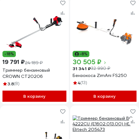
-18%
-8%
30 505 ₽
19 791 ₽
24 189 ₽
31 341 ₽
32 990 ₽
Триммер бензиновый
Бензокоса ZimАni FS250
CROWN CT20206
4
(13)
3.8
(8)
В корзину
В корзину