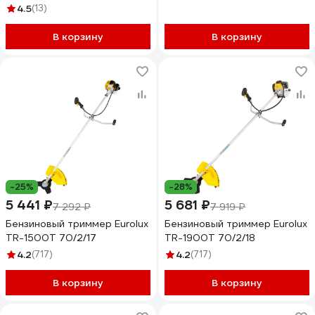
см³, 7,0 кг,
4.5
(13)
HT33+40/255/25,4, U-ручка,
VIT444S-2
В корзину
В корзину
-25%
-28%
5 441 ₽
5 681 ₽
7 292 ₽
7 919 ₽
Бензиновый триммер Eurolux
Бензиновый триммер Eurolux
TR-1500T 70/2/17
TR-1900T 70/2/18
4.2
(717)
4.2
(717)
В корзину
В корзину