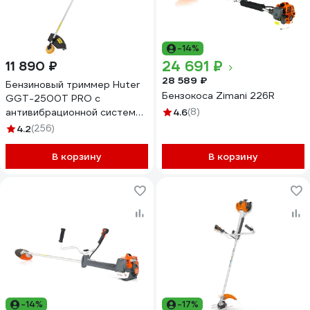
-14%
24 691 ₽
11 890 ₽
28 589 ₽
Бензиновый триммер Huter
Бензокоса Zimani 226R
GGT-2500Т PRO с
антивибрационной системой
4.6
(8)
70/2/28
4.2
(256)
В корзину
В корзину
-14%
-17%