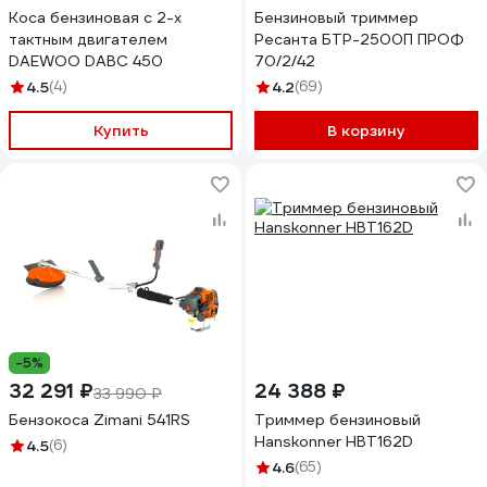
Коса бензиновая c 2-х
Бензиновый триммер
тактным двигателем
Ресанта БТР-2500П ПРОФ
DAEWOO DABC 450
70/2/42
4.5
(4)
4.2
(69)
Купить
В корзину
-5%
32 291 ₽
24 388 ₽
33 990 ₽
Бензокоса Zimani 541RS
Триммер бензиновый
Hanskonner HBT162D
4.5
(6)
4.6
(65)