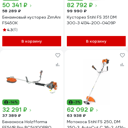
50 341 ₽
82 792 ₽
58 289 ₽
99 990 ₽
Бензиновый кусторез ZimAni
Кусторез Stihl FS 351 DM
FS450K
300-3 4134-200-0409P
4.3
(6)
В корзину
В корзину
-14%
-3%
32 291 ₽
62 092 ₽
37 389 ₽
63 938 ₽
Бензокоса Holzfforma
Мотокоса Stihl FS 250, DM
FF541R Pro BC54100PRO
250-3, AutoCut C 36-2, 4134-