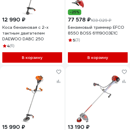
-25%
12 990 ₽
77 578 ₽
103 029 ₽
Коса бензиновая c 2-х
Бензиновый триммер EFCO
тактным двигателем
8550 BOSS 61119003E1C
DAEWOO DABC 250
5
(3)
4
(6)
В корзину
В корзину
15 990 ₽
13 190 ₽