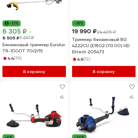
-13%
-18%
6 305 ₽
19 990 ₽
24 405 ₽
6 505 ₽
7 251 ₽
Триммер бензиновый BG
Бензиновый триммер Eurolux
4222CU (E1602.013.00) HD
TR-1000T 70/2/15
Elitech 205473
4.4
(39)
4.6
(12)
В корзину
В корзину
-4%
-24%