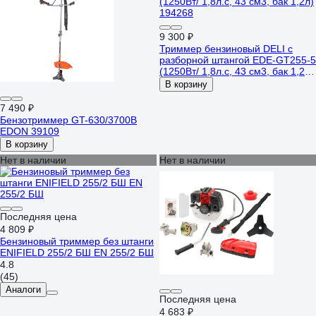
9 300 ₽
Триммер бензиновый DELI с
разборной штангой EDE-GT255-5
(1250Вт/ 1,8л.с, 43 см3, бак 1,2л)
194268
В корзину
7 490 ₽
Бензотриммер GT-630/3700В
EDON 39109
В корзину
Нет в наличии
Нет в наличии
Последняя цена
4 809 ₽
Бензиновый триммер без штанги
ENIFIELD 255/2 БШ EN 255/2 БШ
4.8
(45)
Аналоги
Последняя цена
4 683 ₽