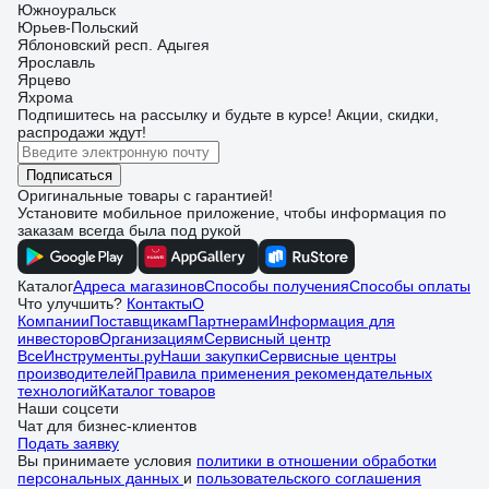
Южноуральск
Юрьев-Польский
Яблоновский респ. Адыгея
Ярославль
Ярцево
Яхрома
Подпишитесь
на рассылку
и будьте в курсе! Акции, скидки,
распродажи ждут!
Подписаться
Оригинальные товары с гарантией!
Установите мобильное приложение, чтобы информация по
заказам всегда была под рукой
Каталог
Адреса магазинов
Способы получения
Способы оплаты
Что улучшить?
Контакты
О
Компании
Поставщикам
Партнерам
Информация для
инвесторов
Организациям
Сервисный центр
ВсеИнструменты.ру
Наши закупки
Сервисные центры
производителей
Правила применения рекомендательных
технологий
Каталог товаров
Наши соцсети
Чат для бизнес-клиентов
Подать заявку
Вы принимаете условия
политики в отношении обработки
персональных данных
и
пользовательского соглашения