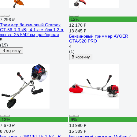
-12%
7 296 ₽
Триммер бензиновый Gramex
12 170 ₽
GT-56 R 3 кВт, 4.1 л.с, бак 1.2 л,
13 845 ₽
захват 25.5/42 см, разборная
Бензиновый триммер AYGER
штанга, катушка и нож, 026910
5
GTA-520 PRO
(19)
4
В корзину
(1)
В корзину
-13%
-9%
7 670 ₽
13 990 ₽
8 780 ₽
15 389 ₽
Бензокоса ДИОЛД ТБ-1-52 - Р
Бензиновый триммер Мобил К