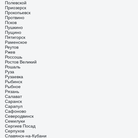
Полевской
Приозерск
Прокопьевск
Протвино
Псков
Пушкино
Пущино
Пятигорск
Раменское
Реутов
Ржев
Россошь
Ростов Великий
Рошаль
Руза
Рузаевка
Рыбинск
Рыбное
Рязань
Салават
Саранск
Сарапул
Сафоново
Северодвинск
Семилуки
Сергиев Посад
Серпухов
Славянск-на-Кубани