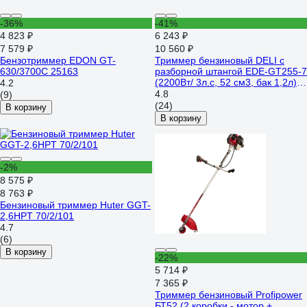
-36%
-41%
4 823 ₽
6 243 ₽
7 579 ₽
10 560 ₽
Бензотриммер EDON GT-
Триммер бензиновый DELI с
630/3700C 25163
разборной штангой EDE-GT255-7
(2200Вт/ 3л.с, 52 см3, бак 1,2л)
4.2
194269
4.8
(9)
(24)
В корзину
В корзину
-2%
8 575 ₽
8 763 ₽
Бензиновый триммер Huter GGT-
2,6HPT 70/2/101
4.7
(6)
В корзину
-22%
5 714 ₽
7 365 ₽
Триммер бензиновый Profipower
БТ52 (2 коробки - мотор +