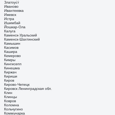
Златоуст
Иваново
Ивантеевка
Ижевск
Истра
Ишимбай
Йошкар-Ола
Калуга
Каменск-Уральский
Каменск-Шахтинский
Камышин
Касимов
Кашира
Кемерово
Кимры
Кингисепп
Кинешма
Киржач
Кириши
Киров
Кирово-Чепецк
Кировск Ленинградская обл.
Клин
Клинцы
Ковров
Коломна
Кольчугино
Коммунарка