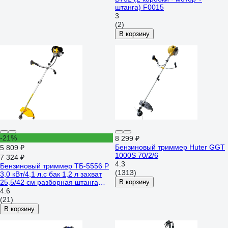
штанга) F0015
3
(2)
В корзину
-21%
8 299 ₽
Бензиновый триммер Huter GGT
5 809 ₽
1000S 70/2/6
7 324 ₽
4.3
Бензиновый триммер ТБ-5556 Р
(1313)
3,0 кВт/4,1 л.с бак 1,2 л захват
25,5/42 см разборная штанга
В корзину
катушка+нож ПОЛЕСАД 026909
4.6
(21)
В корзину