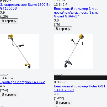
7 715 ₽
9 990 ₽
Электротриммер Sturm 1800 Вт
13 642 ₽
GT1800BS
Бензиновый триммер 3 л.с.,
3.9
леска/нож/диск, леска 3 мм,
Gigant GSAF-17
(129)
3.8
В корзину
(75)
В корзину
до -7%
13 490 ₽
Триммер Champion Т433S-2
8 390 ₽
4.6
Бензиновый триммер Huter GGT
(254)
1300T 70/2/7
4.4
В корзину
(1422)
В корзину