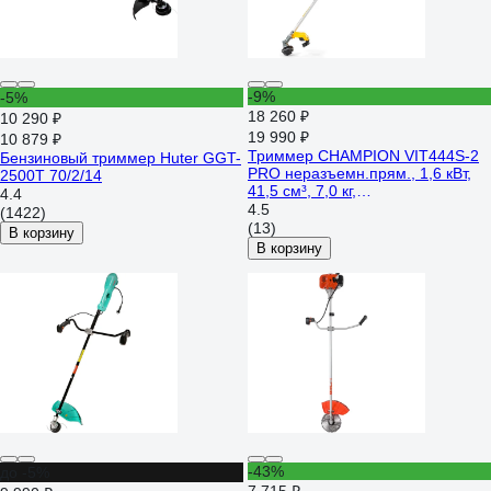
-9%
-5%
18 260 ₽
10 290 ₽
19 990 ₽
10 879 ₽
Триммер CHAMPION VIT444S-2
Бензиновый триммер Huter GGT-
PRO неразъемн.прям., 1,6 кВт,
2500Т 70/2/14
41,5 см³, 7,0 кг,
4.4
HT33+40/255/25,4, U-ручка,
4.5
(1422)
VIT444S-2
(13)
В корзину
В корзину
-43%
до -5%