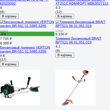
60020060
XT251С КОМФОРТ MBK0027113
4
4.3
(8)
(12)
В корзину
В корзину
-8%
8 330 ₽
Триммер бензиновый BRAIT
7 745 ₽
BPT521 06.01.051.019
8 388 ₽
4.1
Бензиновый триммер VERTON
(8)
garden BR-561 01.5985.6395
В корзину
4.6
(37)
В корзину