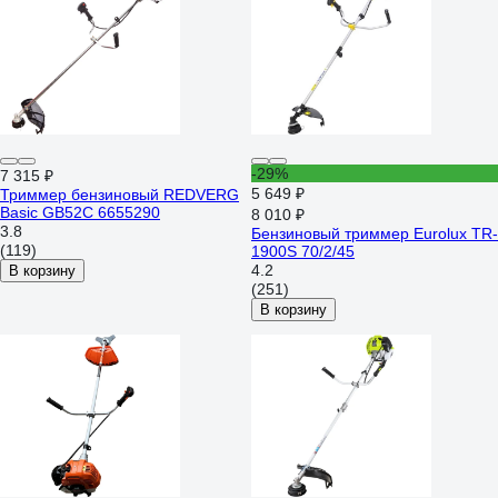
-29%
7 315 ₽
5 649 ₽
Триммер бензиновый REDVERG
Basic GB52C 6655290
8 010 ₽
3.8
Бензиновый триммер Eurolux TR-
(119)
1900S 70/2/45
4.2
В корзину
(251)
В корзину