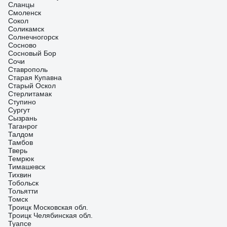
Сланцы
Смоленск
Сокол
Соликамск
Солнечногорск
Сосново
Сосновый Бор
Сочи
Ставрополь
Старая Купавна
Старый Оскол
Стерлитамак
Ступино
Сургут
Сызрань
Таганрог
Талдом
Тамбов
Тверь
Темрюк
Тимашевск
Тихвин
Тобольск
Тольятти
Томск
Троицк Московская обл.
Троицк Челябинская обл.
Туапсе