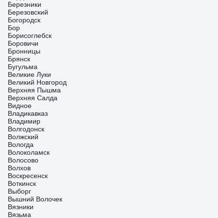
Березники
Березовский
Богородск
Бор
Борисоглебск
Боровичи
Бронницы
Брянск
Бугульма
Великие Луки
Великий Новгород
Верхняя Пышма
Верхняя Салда
Видное
Владикавказ
Владимир
Волгодонск
Волжский
Вологда
Волоколамск
Волосово
Волхов
Воскресенск
Воткинск
Выборг
Вышний Волочек
Вязники
Вязьма