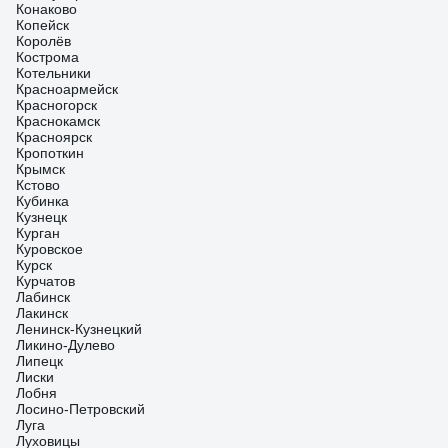
Конаково
Копейск
Королёв
Кострома
Котельники
Красноармейск
Красногорск
Краснокамск
Красноярск
Кропоткин
Крымск
Кстово
Кубинка
Кузнецк
Курган
Куровское
Курск
Курчатов
Лабинск
Лакинск
Ленинск-Кузнецкий
Ликино-Дулево
Липецк
Лиски
Лобня
Лосино-Петровский
Луга
Луховицы