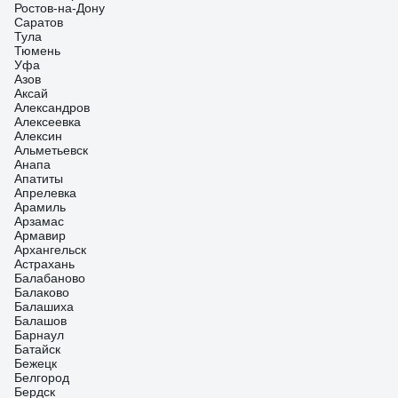
Ростов-на-Дону
Саратов
Тула
Тюмень
Уфа
Азов
Аксай
Александров
Алексеевка
Алексин
Альметьевск
Анапа
Апатиты
Апрелевка
Арамиль
Арзамас
Армавир
Архангельск
Астрахань
Балабаново
Балаково
Балашиха
Балашов
Барнаул
Батайск
Бежецк
Белгород
Бердск