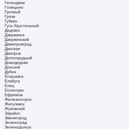
Геленджик
Голицыно
Грозный
Грязи
Губкин
Гусь-Хрустальный
Дедовск
Дзержинск
Дзержинский
Димитровград
Динская
Дмитров
Долгопрудный
Домодедово
Донской
Дубна
Егорьевск
Елабуга
Елец
Ессентуки
Ефремов
Железногорск
Жигулевск
Жуковский
Зарайск
Звенигород
Зеленоград
Зеленодольск