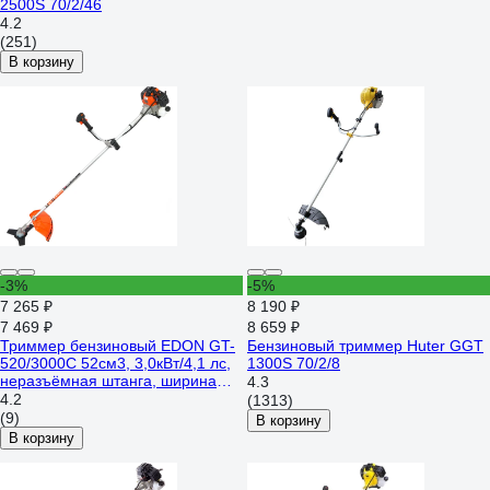
2500S 70/2/46
4.2
(251)
В корзину
-3%
-5%
7 265 ₽
8 190 ₽
7 469 ₽
8 659 ₽
Триммер бензиновый EDON GT-
Бензиновый триммер Huter GGT
520/3000C 52см3, 3,0кВт/4,1 лс,
1300S 70/2/8
неразъёмная штанга, ширина
4.3
254/400мм 25162
4.2
(1313)
(9)
В корзину
В корзину