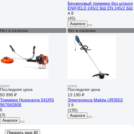
Бензиновый триммер без штанги
ENIFIELD 245/2 БШ EN 245/2 БШ
4.8
(45)
Аналоги
Нет в наличии
Нет в наличии
Последняя цена
Последняя цена
50 990 ₽
13 190 ₽
Триммер Husqvarna 541RS
Электрокоса Makita UR3502
967660806
3.9
5
(195)
(3)
Аналоги
Аналоги
Показать еще 40