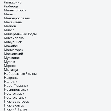
Лыткарино
Люберцы
Магнитогорск
Майкоп
Малоярославец
Махачкала
Мегион
Миасс
Минеральные Воды
Михайловка
Мичуринск
Можайск
Мончегорск
Московский
Мурманск
Муром
Мценск
Мытищи
Набережные Челны
Назрань
Нальчик
Наро-Фоминск
Невинномысск
Нефтекамск
Нефтеюганск
Нижневартовск
Нижнекамск
Нижний Тагил