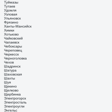
Туймазы
Тутаев
Удомля
Узловая
Ульяновск
Фрязино
Ханты-Мансийск
Химки
Хотьково
Чайковский
Чапаевск
Чебоксары
Череповец
Черкесск
Черноголовка
Чехов
Шадринск
Шатура
Шаховская
Шахты
Шуя
Щекино
Щелково
Щербинка
Электрогорск
Электросталь
Электроугли
Энгельс