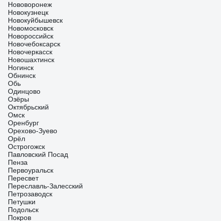
Нововоронеж
Новокузнецк
Новокуйбышевск
Новомосковск
Новороссийск
Новочебоксарск
Новочеркасск
Новошахтинск
Ногинск
Обнинск
Обь
Одинцово
Озёры
Октябрьский
Омск
Оренбург
Орехово-Зуево
Орёл
Острогожск
Павловский Посад
Пенза
Первоуральск
Пересвет
Переславль-Залесский
Петрозаводск
Петушки
Подольск
Покров