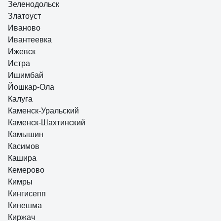
Зеленодольск
Златоуст
Иваново
Ивантеевка
Ижевск
Истра
Ишимбай
Йошкар-Ола
Калуга
Каменск-Уральский
Каменск-Шахтинский
Камышин
Касимов
Кашира
Кемерово
Кимры
Кингисепп
Кинешма
Киржач