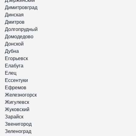
Дзержинский
Димитровград
Динская
Дмитров
Долгопрудный
Домодедово
Донской
Дубна
Егорьевск
Елабуга
Елец
Ессентуки
Ефремов
Железногорск
Жигулевск
Жуковский
Зарайск
Звенигород
Зеленоград