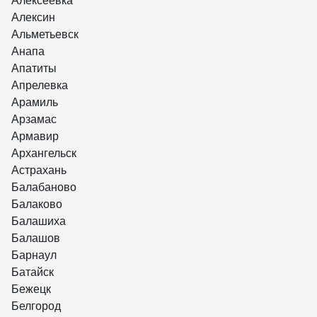
Алексеевка
Алексин
Альметьевск
Анапа
Апатиты
Апрелевка
Арамиль
Арзамас
Армавир
Архангельск
Астрахань
Балабаново
Балаково
Балашиха
Балашов
Барнаул
Батайск
Бежецк
Белгород