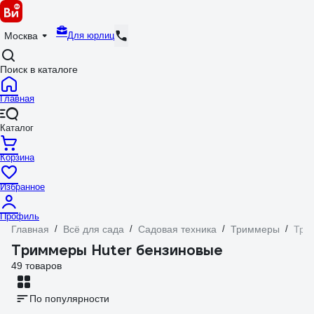
Для юрлиц
Москва
Поиск в каталоге
Главная
Каталог
Корзина
Избранное
Профиль
Главная
/
Всё для сада
/
Садовая техника
/
Триммеры
/
Три
Триммеры Huter бензиновые
49 товаров
По популярности