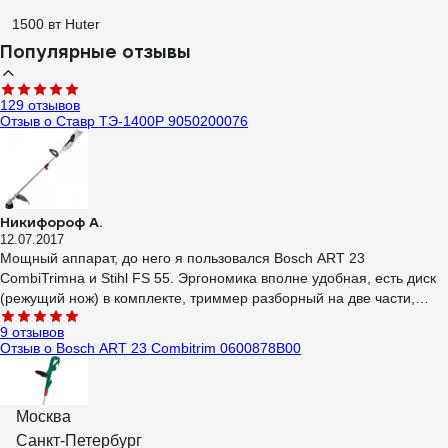
1500 вт Huter
Популярные отзывы
129 отзывов
Отзыв о Ставр ТЭ-1400Р 9050200076
Никифороф А.
12.07.2017
Мощный аппарат, до него я пользовался Bosch ART 23
CombiTrimна и Stihl FS 55. Эргономика вполне удобная, есть диск
(режущий нож) в комплекте, триммер разборный на две части,
умеренный шум, легкий, выброс лески путем легкого удара
9 отзывов
шпульки о землю прямо во время работы (не знаю есть в других
Отзыв о Bosch ART 23 Combitrim 0600878B00
такая опция, знаю что есть и варианты с автоматической подачей),
сделан из хороших материалов, на кожухе есть ограничительный
нож для длины лески, не советую пренебрегать его установкой,
Москва
реально убережет пластик от порчи и утраты. В общем достал из
коробки, собрал и начал работать. Кроме добавления лески в
Санкт-Петербург