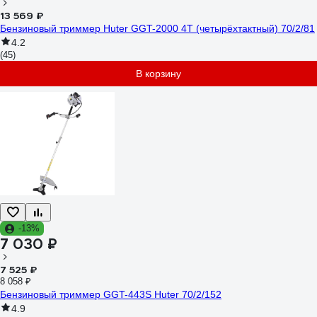
13 569 ₽
Бензиновый триммер Huter GGT-2000 4Т (четырёхтактный) 70/2/81
4.2
(45)
В корзину
-13%
7 030 ₽
7 525 ₽
8 058 ₽
Бензиновый триммер GGT-443S Huter 70/2/152
4.9