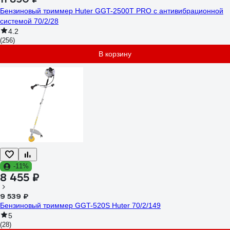
Бензиновый триммер Huter GGT-2500Т PRO с антивибрационной
системой 70/2/28
4.2
(256)
В корзину
-11%
8 455 ₽
9 539 ₽
Бензиновый триммер GGT-520S Huter 70/2/149
5
(28)