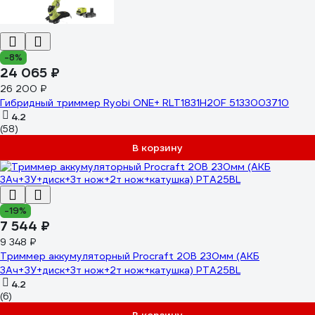
-8%
24 065 ₽
26 200 ₽
Гибридный триммер Ryobi ONE+ RLT1831H20F 5133003710
4.2
(58)
В корзину
-19%
7 544 ₽
9 348 ₽
Триммер аккумуляторный Procraft 20В 230мм (АКБ
3Ач+ЗУ+диск+3т нож+2т нож+катушка) PTA25BL
4.2
(6)