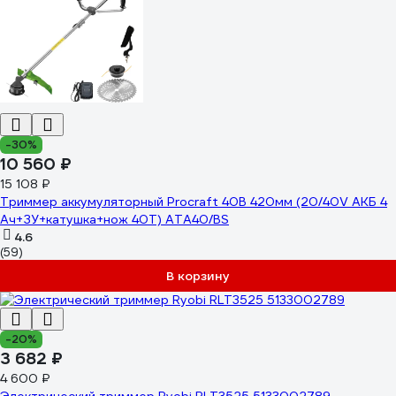
-30%
10 560 ₽
15 108 ₽
Триммер аккумуляторный Procraft 40В 420мм (20/40V АКБ 4
Ач+ЗУ+катушка+нож 40Т) ATA40/BS
4.6
(59)
В корзину
-20%
3 682 ₽
4 600 ₽