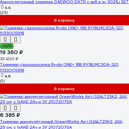
Аккумуляторный триммер DAEWOO DATR с акб и зу 3021Li SET
4.4
(29)
В корзину
-42%
19 360 ₽
33 400 ₽
Триммер-газонокосилка Ryobi ONE+ 18В RY18LMC30A-120
5133005918
4.6
(5)
В корзину
6 385 ₽
Триммер аккумуляторный GreenWorks Арт.G24LT25К2, 24V,
25 см, с 1хАКБ 2Ач и ЗУ 2107207SA