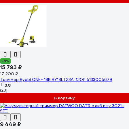
-8%
15 793 ₽
17 200 ₽
Триммер Ryobi ONE+ 18В RY18LT23A-120P 5133005679
3.8
(23)
В корзину
9 449 ₽