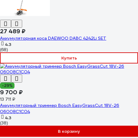
27 489 ₽
Аккумуляторная коса DAEWOO DABC 4242Li SET
4.3
(68)
Купить
-29%
9 700 ₽
13 711 ₽
Аккумуляторный триммер Bosch EasyGrassCut 18V-26
06008C1C04
4.3
(38)
В корзину