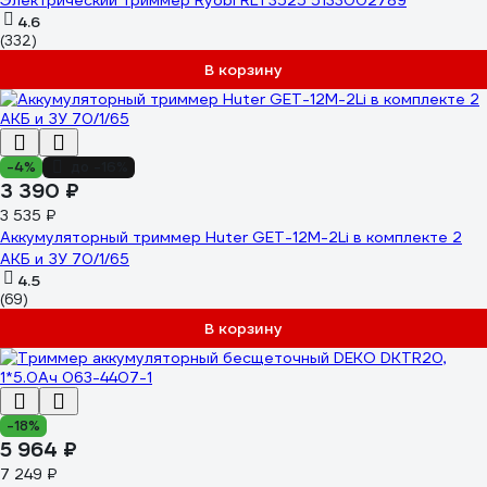
Электрический триммер Ryobi RLT3525 5133002789
4.6
(332)
В корзину
-4%
до -16%
3 390 ₽
3 535 ₽
Аккумуляторный триммер Huter GET-12M-2Li в комплекте 2
АКБ и ЗУ 70/1/65
4.5
(69)
В корзину
-18%
5 964 ₽
7 249 ₽