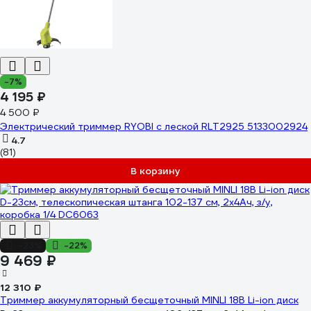
-7%
4 195 ₽
4 500 ₽
Электрический триммер RYOBI с леской RLT2925 5133002924
4.7
(81)
В корзину
-23%
-22%
9 469 ₽
12 310 ₽
Триммер аккумуляторный бесщеточный MINLI 18В Li-ion диск