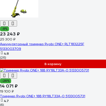
-8%
23 243 ₽
25 300 ₽
Аккумуляторный триммер Ryobi ONE+ RLT183225F
5133003709
4.8
(26)
В корзину
-26%
14 071 ₽
19 100 ₽
Триммер Ryobi ONE+ 18В RY18LT33A-0 5133005731
4.7
(6)