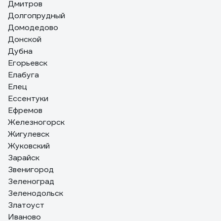
Дмитров
Долгопрудный
Домодедово
Донской
Дубна
Егорьевск
Елабуга
Елец
Ессентуки
Ефремов
Железногорск
Жигулевск
Жуковский
Зарайск
Звенигород
Зеленоград
Зеленодольск
Златоуст
Иваново