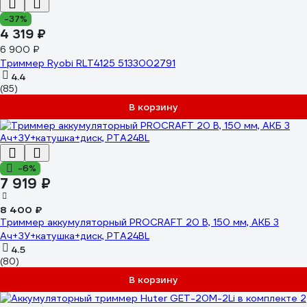
-37%
4 319 ₽
6 900 ₽
Триммер Ryobi RLT4125 5133002791
4.4
(85)
В корзину
-6%
7 919 ₽
8 400 ₽
Триммер аккумуляторный PROCRAFT 20 В, 150 мм, АКБ 3
Ач+ЗУ+катушка+диск, PTA24BL
4.5
(80)
В корзину