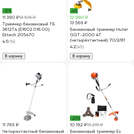
-13%
-4%
11 390 ₽
13 105 ₽
12 990 ₽
13 569 ₽
Триммер бензиновый ТБ
3612T4 (E1602.016.00)
Бензиновый триммер Huter
Elitech 205470
GGT-2000 4Т
(четырёхтактный) 70/2/81
4.5
(14)
4.2
(45)
В корзину
В корзину
-23%
11 765 ₽
10 192 ₽
13 219 ₽
Четырехтактный бензиновый
Бензиновый триммер Ex