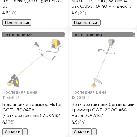
л.с., леска/диск Gigant SKY-
MAXPILER, 1,7 л.с, 38 см³, 4-т,
53
бак 0,95 л, Ø440 мм, диск,
леска, ремень MGT-38-4T
4.6
(10)
4.9
(22)
Подписаться
Подписаться
Нет в наличии
Нет в наличии
Последняя цена
Последняя цена
11 456 ₽
13 063 ₽
Бензиновый триммер Huter
Четырехтактный бензиновый
GGT-15004ТA
триммер GGT-2000 4SА
(четырёхтактный) 70/2/82
Huter 70/2/147
4.1
(16)
4.9
(44)
Аналоги
Аналоги