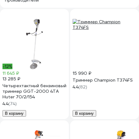
Производители
-12%
11 645 ₽
15 990 ₽
13 285 ₽
Триммер Champion Т374FS
Четырехтактный бензиновый
4.4
(82)
триммер GGT-2000 4ТА
Huter 70/2/154
4.4
(74)
В корзину
В корзину