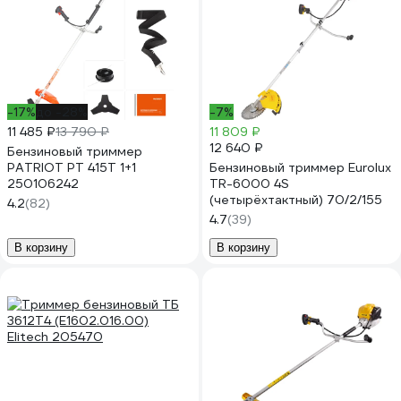
-17%
до -28%
-7%
11 485 ₽
13 790 ₽
11 809 ₽
12 640 ₽
Бензиновый триммер
PATRIOT PT 415T 1+1
Бензиновый триммер Eurolux
250106242
TR-6000 4S
(четырёхтактный) 70/2/155
4.2
(82)
4.7
(39)
В корзину
В корзину