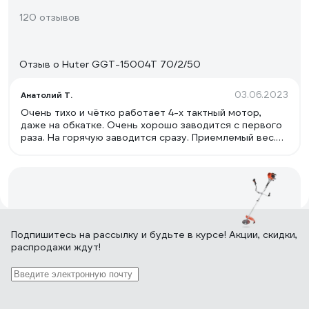
120 отзывов
Отзыв о Huter GGT-15004Т 70/2/50
03.06.2023
Анатолий Т.
Очень тихо и чётко работает 4-х тактный мотор,
даже на обкатке. Очень хорошо заводится с первого
раза. На горячую заводится сразу. Приемлемый вес.
Удобная горловина для залива и слива масла. Пробка
бензобака не подтекает. Удобная горловина залива
бензина. Неплохая развесовка. Заведённый двигатель
случайно перевернулся вниз клапанами и не
пострадал. Даже обороты холостого хода не упали.
Масло в цилиндр не попало. Нет вибрации на штанге.
11 отзывов
Подпишитесь
на рассылку
и будьте в курсе! Акции, скидки,
распродажи ждут!
Отзыв о Patriot PT 3155Т 250108106
22.11.2012
Пользователь