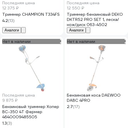
Последняя цена
Последняя цена
12 375 ₽
12 550 ₽
Триммер CHAMPION Т334FS
Триммер бензиновый DEKO
DKTR52 PRO SET 1, леска/
4.2
(13)
нож/диск 063-4502
Аналоги
Аналоги
Нет в наличии
Нет в наличии
Последняя цена
Бензиновая коса DAEWOO
9 875 ₽
DABC 4PRO
Бензиновый триммер Хопер
2.7
(17)
BC-350 4T Фермер
4640009485505
1.3
(3)