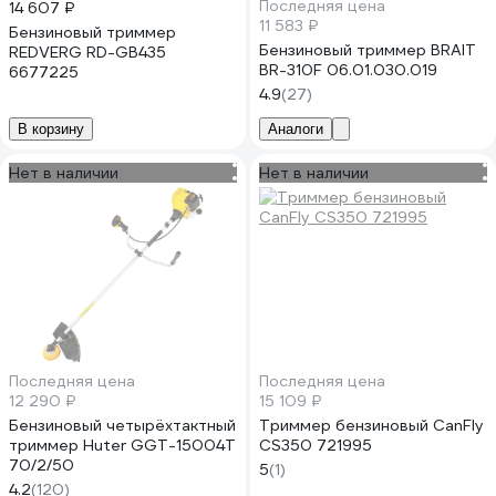
Последняя цена
14 607 ₽
11 583 ₽
Бензиновый триммер
Бензиновый триммер BRAIT
REDVERG RD-GB435
BR-310F 06.01.030.019
6677225
4.9
(27)
В корзину
Аналоги
Нет в наличии
Нет в наличии
Последняя цена
Последняя цена
12 290 ₽
15 109 ₽
Бензиновый четырёхтактный
Триммер бензиновый CanFly
триммер Huter GGT-15004Т
CS350 721995
70/2/50
5
(1)
4.2
(120)