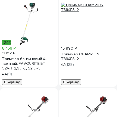
-24%
8 459 ₽
15 990 ₽
11 152 ₽
Триммер CHAMPION
Триммер бензиновый 4-
Т394FS-2
тактный, FAVOURITE BT
4.1
(128)
52/4T 2,9 л.с., 52 см3
133200452
4.4
(9)
В корзину
В корзину