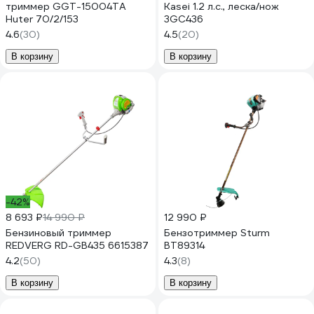
триммер GGT-15004ТA
Kasei 1.2 л.с., леска/нож
Huter 70/2/153
3GC436
4.6
(30)
4.5
(20)
В корзину
В корзину
-42%
8 693 ₽
14 990 ₽
12 990 ₽
Бензиновый триммер
Бензотриммер Sturm
REDVERG RD-GB435 6615387
BT89314
4.2
(50)
4.3
(8)
В корзину
В корзину