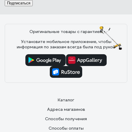
Сниженный по сравнению с 2-х т.,уровень шума и
Подписаться
отсутствие какого-либо дыма из-за сгорающего
масла.
Оригинальные товары с гарантией!
Установите мобильное приложение, чтобы
82 отзыва
информация по заказам всегда была под рукой
Отзыв о Champion Т374FS Т374FS
04.09.2017
Пётр
Бензин и масло в разных ёмкостях. При ветре сзади не
окатывает смрадом горелого масла. Привёз на дачу,
собрал, залил масло в картер (100 мл.)
Каталог
Полусинтетика, смазка для редуктора и бензу. Кстати
для бензы есть отдельная ёмкость, из неё удобнее
Адреса магазинов
наливать чем из канистры. Все болты и гайки затянуты
автоматом - не сдвинешь. Звёл без проблем. За 2,5
Способы получения
часа в щадящем режиме (обкатка однако) выкосил
весь участок в 12 соток. Пошёл косить к соседу.
Способы оплаты