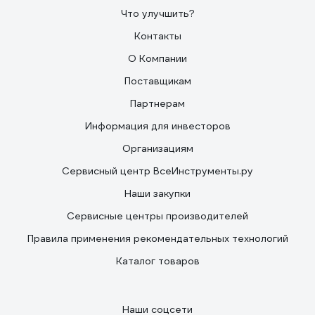
После 5 часов и 3 заправок бензой - сменил масло на
Что улучшить?
горячем движке.
Контакты
О Компании
Поставщикам
Партнерам
Информация для инвесторов
Организациям
Сервисный центр ВсеИнструменты.ру
Наши закупки
Сервисные центры производителей
Правила применения рекомендательных технологий
Каталог товаров
Наши соцсети