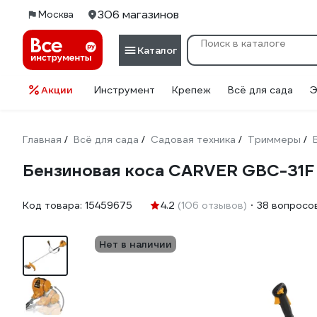
306 магазинов
Москва
Каталог
Акции
Инструмент
Крепеж
Всё для сада
Э
Главная
Всё для сада
Садовая техника
Триммеры
/
/
/
/
Бензиновая коса CARVER GBC-31F 
Код товара:
15459675
4.2
(106 отзывов)
38 вопросо
Нет в наличии