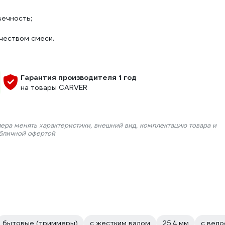
вечность;
ичеством смеси.
Гарантия производителя 1 год
на товары CARVER
лера менять характеристики, внешний вид, комплектацию товара и
убличной офертой
бытовые (триммеры)
с жестким валом
25.4 мм
с вело