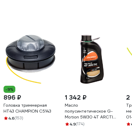
-9%
896 ₽
1 342 ₽
2
Головка триммерная
Масло
Тр
HT43 CHAMPION C5143
полусинтетическое G-
ме
Motion 5W30 4Т ARCTIC
01
4.6
(153)
(1 л) PATRIOT 850030100
4.9
(174)