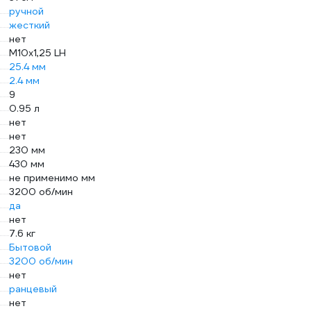
ручной
жесткий
нет
М10х1,25 LH
25.4 мм
2.4 мм
9
0.95 л
нет
нет
230 мм
430 мм
не применимо мм
3200 об/мин
да
нет
7.6 кг
Бытовой
3200 об/мин
нет
ранцевый
нет