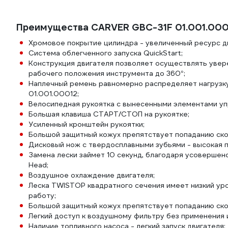
Преимущества CARVER GBC-31F 01.001.000
Хромовое покрытие цилиндра - увеличенный ресурс д
Система облегченного запуска QuickStart;
Конструкция двигателя позволяет осуществлять увер
рабочего положения инструмента до 360°;
Наплечный ремень равномерно распределяет нагрузк
01.001.00012;
Велосипедная рукоятка с вынесенными элементами уп
Большая клавиша СТАРТ/СТОП на рукоятке;
Усиленный кронштейн рукоятки;
Большой защитный кожух препятствует попаданию ско
Дисковый нож с твердосплавными зубьями - высокая 
Замена лески займет 10 секунд, благодаря усоверше
Hеad;
Воздушное охлаждение двигателя;
Леска TWISTOP квадратного сечения имеет низкий ур
работу;
Большой защитный кожух препятствует попаданию ско
Легкий доступ к воздушному фильтру без применения 
Наличие топливного насоса - легкий запуск двигателя;