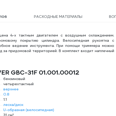
106
РАСХОДНЫЕ МАТЕРИАЛЫ
ВО
щена 4-х тактным двигателем с воздушным охлаждением.
омовому покрытию цилиндра. Велосипедная рукоятка с
обное ведение инструмента. При помощи триммера можно
од за придомовой территорией. В комплект входит наплечный
ER GBC-31F 01.001.00012
бензиновый
четырехтактный
верхнее
0.8
1.1
леска/диск
U-образная (велосипедная)
31 см³