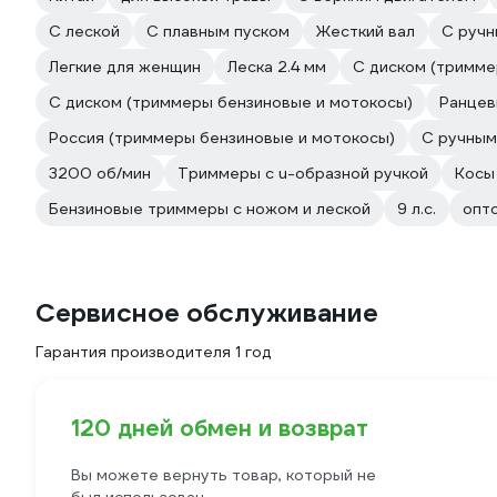
С леской
С плавным пуском
Жесткий вал
С ручн
Легкие для женщин
Леска 2.4 мм
С диском (тримме
С диском (триммеры бензиновые и мотокосы)
Ранцев
Россия (триммеры бензиновые и мотокосы)
С ручным
3200 об/мин
Триммеры с u-образной ручкой
Косы
Бензиновые триммеры с ножом и леской
9 л.с.
опт
Сервисное обслуживание
Гарантия производителя 1 год
120 дней обмен и возврат
Вы можете вернуть товар, который не