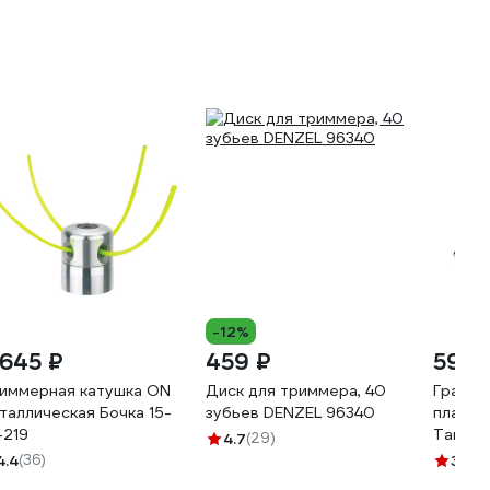
-12%
 645 ₽
459 ₽
592 
иммерная катушка ON
Диск для триммера, 40
Грабли
таллическая Бочка 15-
зубьев DENZEL 96340
пластм
-219
Тандем
4.7
(29)
ЧЕРНЫЕ
4.4
(36)
3.3
(3
части 