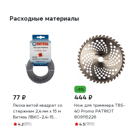
Расходные материалы
-5%
77 ₽
444 ₽
Леска витой квадрат со
Нож для триммера TBS-
стержнем 2,4 мм х 15 м
40 Promo PATRIOT
Витязь ЛВКС-2,4-15
809115226
18026020
4.2
(85)
4.5
(189)