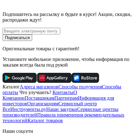
Подпишитесь
на рассылку
и будьте в курсе! Акции, скидки,
распродажи ждут!
Подписаться
Оригинальные товары с гарантией!
Установите мобильное приложение, чтобы информация по
заказам всегда была под рукой
Каталог
Адреса магазинов
Способы получения
Способы
оплаты
Что улучшить?
Контакты
О
Компании
Поставщикам
Партнерам
Информация для
инвесторов
Организациям
Сервисный центр
ВсеИнструменты.ру
Наши закупки
Сервисные центры
производителей
Правила применения рекомендательных
технологий
Каталог товаров
Наши соцсети