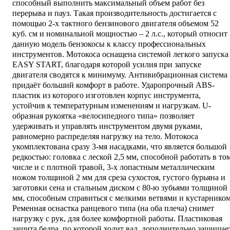
способный выполнить максимальный объем работ без
перерыва и пауз. Такая производительность достигается с
помощью 2-х тактного бензинового двигателя объемом 52
куб. см и номинальной мощностью – 2 л.с., который относит
данную модель бензокосы к классу профессиональных
инструментов. Мотокоса оснащена системой легкого запуска
EASY START, благодаря которой усилия при запуске
двигателя сводятся к минимуму. Антивибрационная система
придаёт больший комфорт в работе. Ударопрочный ABS-
пластик из которого изготовлен корпус инструмента,
устойчив к температурным изменениям и нагрузкам. U-
образная рукоятка «велосипедного типа» позволяет
удерживать и управлять инструментом двумя руками,
равномерно распределяя нагрузку на тело. Мотокоса
укомплектована сразу 3-мя насадками, что является большой
редкостью: головка с леской 2,5 мм, способной работать в то
числе и с плотной травой, 3-х лопастным металлическим
ножом толщиной 2 мм для среза сухостоя, густого бурьяна и
заготовки сена и стальным диском с 80-ю зубьями толщиной 
мм, способным справиться с мелкими ветвями и кустарником
Ременная оснастка ранцевого типа (на оба плеча) снимет
нагрузку с рук, для более комфортной работы. Пластиковая
защита бедра, по которой ходит вал, дополнительно защищае