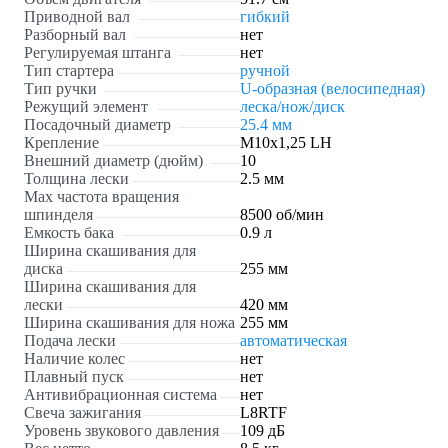
Приводной вал
гибкий
Разборный вал
нет
Регулируемая штанга
нет
Тип стартера
ручной
Тип ручки
U-образная (велосипедная)
Режущий элемент
леска/нож/диск
Посадочный диаметр
25.4 мм
Крепление
М10х1,25 LH
Внешний диаметр (дюйм)
10
Толщина лески
2.5 мм
Max частота вращения
шпинделя
8500 об/мин
Емкость бака
0.9 л
Ширина скашивания для
диска
255 мм
Ширина скашивания для
лески
420 мм
Ширина скашивания для ножа
255 мм
Подача лески
автоматическая
Наличие колес
нет
Плавный пуск
нет
Антивибрационная система
нет
Свеча зажигания
L8RTF
Уровень звукового давления
109 дБ