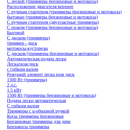
С леской (триммеры бензиновые и мотокосы)
Расположение двигателя верхнее
С ручным стартером (триммеры бензиновые и мотокосы)
бытовые (триммеры бензиновые и мотокосы)
С ручным стартером (двухтактные триммеры)
С ножом (триммеры бензиновые и мотокосы)
Бытовой
С диском (триммеры)
триммер - диск
мотокосы-кусторезы
С диском (триммеры бензиновые и мотокосы)
Автоматическая подача лески
Леска/нож/диск
с гибким валом
Режущий элемент леска нож диск
1500 Вт (триммеры)
2 л.с.
1.5 кВт
1500 Вт (триммеры бензиновые и мотокосы)
Подача лески автоматическая
С гибким валом
Триммеры с u-образной ручкой
Косы триммеры бензиновые
Бензиновые триммеры для дачи
Бензокосы триммеры